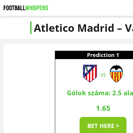
Atletico Madrid – V
Prediction 1
VS
Gólok száma: 2.5 ala
1.65
BET HERE >