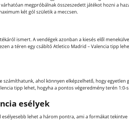
an várhatóan megpróbálnak összeszedett játékot hozni a haz
 maximum két gól születik a meccsen.
átékáról ismert. A vendégek azonban a kiesés elől menekülve
 ezen a téren egy csábító Atletico Madrid – Valencia tipp leh
re számíthatunk, ahol könnyen elképzelhető, hogy egyetle
alencia tipp lehet, hogyha a pontos végeredmény terén 1:0-
encia esélyek
l esélyesebb lehet a három pontra, ami a formákat tekintve 