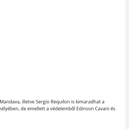
Mandava, illetve Sergio Requilon is kimaradhat a
mélyében, de emellett a védelemből Edinson Cavani és