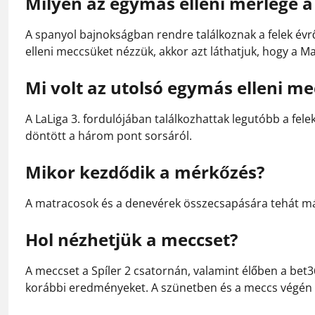
Milyen az egymás elleni mérlege 
A spanyol bajnokságban rendre találkoznak a felek évr
elleni meccsüket nézzük, akkor azt láthatjuk, hogy a 
Mi volt az utolsó egymás elleni 
A LaLiga 3. fordulójában találkozhattak legutóbb a fel
döntött a három pont sorsáról.
Mikor kezdődik a mérkőzés?
A matracosok és a denevérek összecsapására tehát már
Hol nézhetjük a meccset?
A meccset a Spíler 2 csatornán, valamint élőben a bet
korábbi eredményeket. A szünetben és a meccs végén p