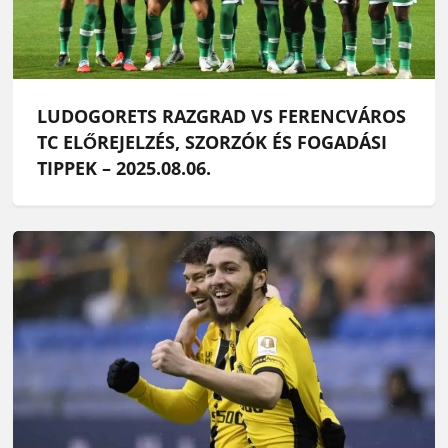
LUDOGORETS RAZGRAD VS FERENCVÁROS
TC ELŐREJELZÉS, SZORZÓK ÉS FOGADÁSI
TIPPEK – 2025.08.06.