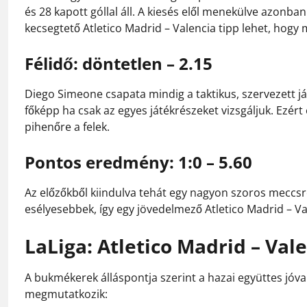
és 28 kapott góllal áll. A kiesés elől menekülve azonb
kecsegtető Atletico Madrid – Valencia tipp lehet, hogy
Félidő: döntetlen – 2.15
Diego Simeone csapata mindig a taktikus, szervezett j
főképp ha csak az egyes játékrészeket vizsgáljuk. Ezért
pihenőre a felek.
Pontos eredmény: 1:0 – 5.60
Az előzőkből kiindulva tehát egy nagyon szoros meccs
esélyesebbek, így egy jövedelmező Atletico Madrid – V
LaLiga: Atletico Madrid – Val
A bukmékerek álláspontja szerint a hazai együttes jóva
megmutatkozik: