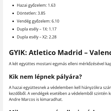
Hazai győzelem: 1.63
Döntetlen: 3.85
Vendég győzelem: 6.10
Dupla esély – 1X: 1.17
Dupla esély – X2: 2.28
GYIK: Atletico Madrid – Valen
A két együttes mostani egymás elleni mérkőzésével ka
Kik nem lépnek pályára?
A hazai együttesnek a védelemben kell hiányzókra szám
kezdőből. A vendégek esetében a védelemből szintén k
Andre Marcos is kimaradhat.