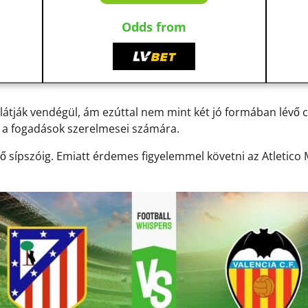
Odds from
látják vendégül, ám ezúttal nem mint két jó formában lévő c
is a fogadások szerelmesei számára.
 sípszóig. Emiatt érdemes figyelemmel követni az Atletico M