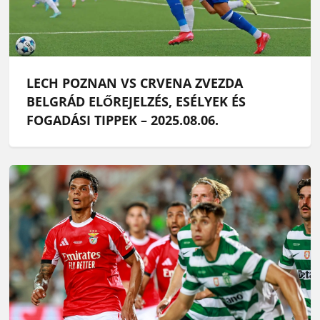
LECH POZNAN VS CRVENA ZVEZDA
BELGRÁD ELŐREJELZÉS, ESÉLYEK ÉS
FOGADÁSI TIPPEK – 2025.08.06.