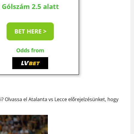
Gólszám 2.5 alatt
BET HERE >
Odds from
? Olvassa el Atalanta vs Lecce előrejelzésünket, hogy