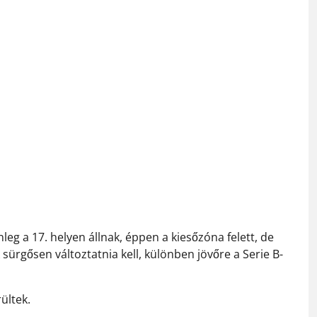
eg a 17. helyen állnak, éppen a kiesőzóna felett, de
sürgősen változtatnia kell, különben jövőre a Serie B-
ültek.