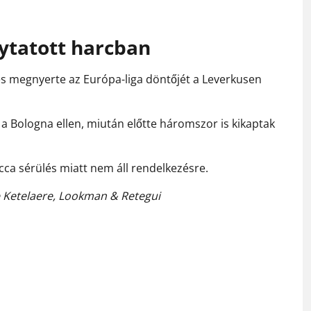
lytatott harcban
, és megnyerte az Európa-liga döntőjét a Leverkusen
 a Bologna ellen, miután előtte háromszor is kikaptak
cca sérülés miatt nem áll rendelkezésre.
e Ketelaere, Lookman & Retegui