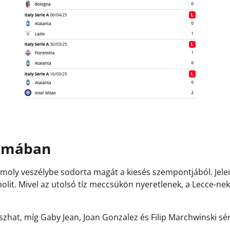
ormában
omoly veszélybe sodorta magát a kiesés szempontjából. Jelenl
lit. Mivel az utolsó tíz meccsükön nyeretlenek, a Lecce-nek 
szhat, míg Gaby Jean, Joan Gonzalez és Filip Marchwinski sér