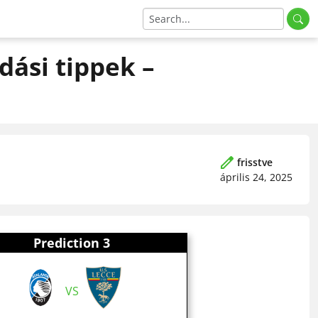
dási tippek –
frisstve
április 24, 2025
Prediction 3
VS