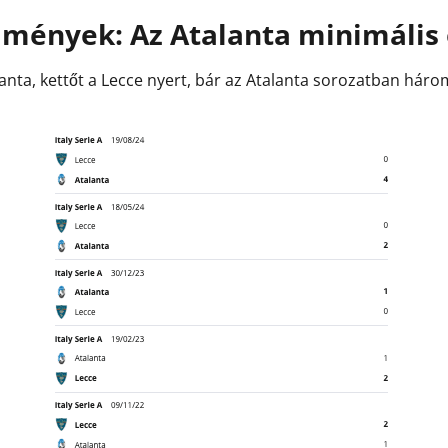
dmények: Az Atalanta minimális
nta, kettőt a Lecce nyert, bár az Atalanta sorozatban háro