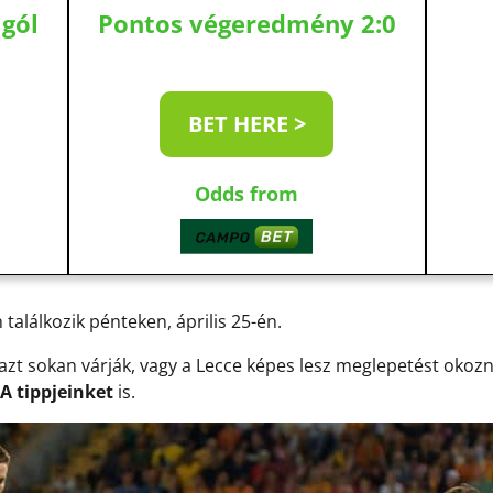
 gól
Pontos végeredmény 2:0
BET HERE >
Odds from
találkozik pénteken, április 25-én.
t sokan várják, vagy a Lecce képes lesz meglepetést okozni
 A tippjeinket
is.