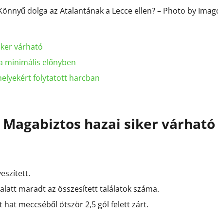
Könnyű dolga az Atalantának a Lecce ellen? – Photo by Imag
iker várható
a minimális előnyben
elyekért folytatott harcban
: Magabiztos hazai siker várható
eszített.
alatt maradt az összesített találatok száma.
t hat meccséből ötször 2,5 gól felett zárt.