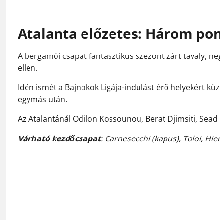
Atalanta előzetes: Három pon
A bergamói csapat fantasztikus szezont zárt tavaly, ne
ellen.
Idén ismét a Bajnokok Ligája-indulást érő helyekért kü
egymás után.
Az Atalantánál Odilon Kossounou, Berat Djimsiti, Sead 
Várható kezdőcsapat
:
Carnesecchi (kapus), Toloi, Hi