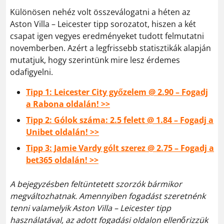
Különösen nehéz volt összeválogatni a héten az
Aston Villa – Leicester tipp sorozatot, hiszen a két
csapat igen vegyes eredményeket tudott felmutatni
novemberben. Azért a legfrissebb statisztikák alapján
mutatjuk, hogy szerintünk mire lesz érdemes
odafigyelni.
Tipp 1: Leicester City győzelem @ 2.90 – Fogadj
a Rabona oldalán! >>
Tipp 2: Gólok száma: 2.5 felett @ 1.84 – Fogadj a
Unibet oldalán! >>
Tipp 3: Jamie Vardy gólt szerez @ 2.75 – Fogadj a
bet365 oldalán! >>
A bejegyzésben feltüntetett szorzók bármikor
megváltozhatnak. Amennyiben fogadást szeretnénk
tenni valamelyik Aston Villa – Leicester tipp
használatával, az adott fogadási oldalon ellenőrizzük