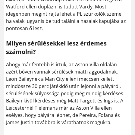
Watford ellen duplázni is tudott Vardy. Most
idegenben megint rajta lehet a PL szurkolók szeme:
ha valaki ugyanis be tud találni a hazaiak kapujába az
pontosan ő lesz.
Milyen sérülésekkel lesz érdemes
számolni?
Ahogy már fentebb is írtuk, az Aston Villa oldalán
azért bőven vannak sérülések miatti aggodalmak.
Leon Baileynek a Man City elleni meccsen kellett
mindössze 30 perc játékidő után lejönni a pályáról,
sérülésének súlyossága pedig még mindig kérdéses.
Baileyn kívül kérdéses még Matt Targett és Ings is. A
Leicesternél Tielemans már az Aston Villa ellen
esélyes, hogy pályára léphet, de Pereira, Fofana és
James Justin továbbra is várathatnak magukra.