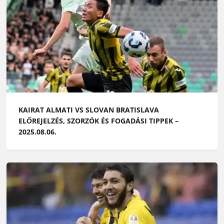
KAIRAT ALMATI VS SLOVAN BRATISLAVA
ELŐREJELZÉS, SZORZÓK ÉS FOGADÁSI TIPPEK –
2025.08.06.