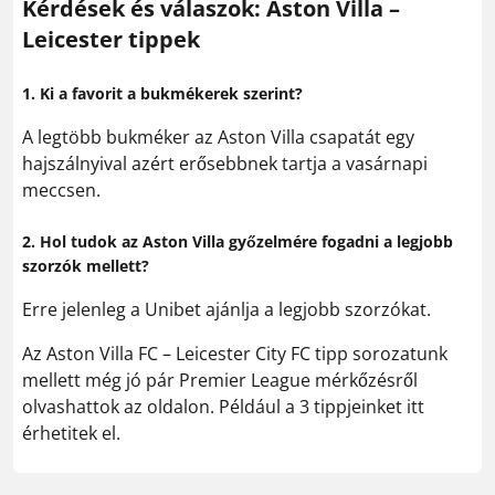
Kérdések és válaszok: Aston Villa –
Leicester tippek
1. Ki a favorit a bukmékerek szerint?
A legtöbb bukméker az Aston Villa csapatát egy
hajszálnyival azért erősebbnek tartja a vasárnapi
meccsen.
2. Hol tudok az Aston Villa győzelmére fogadni a legjobb
szorzók mellett?
Erre jelenleg a Unibet ajánlja a legjobb szorzókat.
Az Aston Villa FC – Leicester City FC tipp sorozatunk
mellett még jó pár Premier League mérkőzésről
olvashattok az oldalon. Például a 3 tippjeinket itt
érhetitek el.