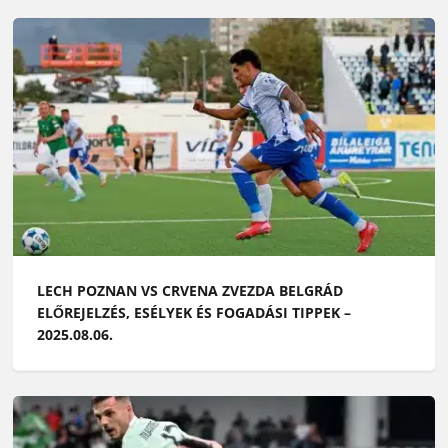
LECH POZNAN VS CRVENA ZVEZDA BELGRÁD
ELŐREJELZÉS, ESÉLYEK ÉS FOGADÁSI TIPPEK –
2025.08.06.