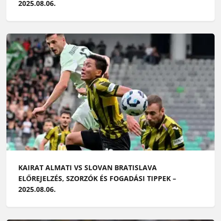
2025.08.06.
KAIRAT ALMATI VS SLOVAN BRATISLAVA
ELŐREJELZÉS, SZORZÓK ÉS FOGADÁSI TIPPEK –
2025.08.06.