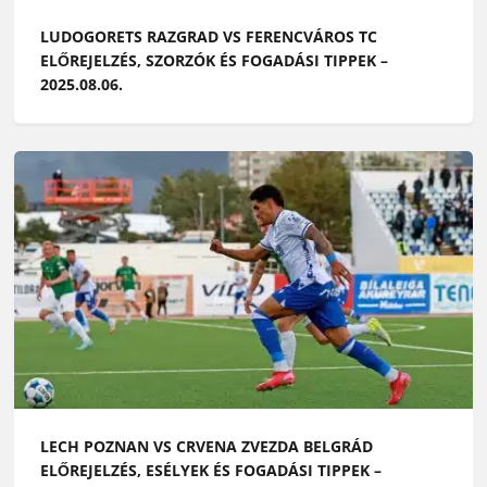
LUDOGORETS RAZGRAD VS FERENCVÁROS TC
ELŐREJELZÉS, SZORZÓK ÉS FOGADÁSI TIPPEK –
2025.08.06.
LECH POZNAN VS CRVENA ZVEZDA BELGRÁD
ELŐREJELZÉS, ESÉLYEK ÉS FOGADÁSI TIPPEK –