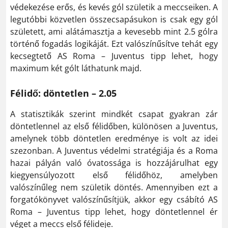
védekezése erős, és kevés gól születik a meccseiken. A
legutóbbi közvetlen összecsapásukon is csak egy gól
született, ami alátámasztja a kevesebb mint 2.5 gólra
történő fogadás logikáját​. Ezt valószínűsítve tehát egy
kecsegtető AS Roma – Juventus tipp lehet, hogy
maximum két gólt láthatunk majd.
Félidő: döntetlen – 2.05
A statisztikák szerint mindkét csapat gyakran zár
döntetlennel az első félidőben, különösen a Juventus,
amelynek több döntetlen eredménye is volt az idei
szezonban. A Juventus védelmi stratégiája és a Roma
hazai pályán való óvatossága is hozzájárulhat egy
kiegyensúlyozott első félidőhöz, amelyben
valószínűleg nem születik döntés. Amennyiben ezt a
forgatókönyvet valószínűsítjük, akkor egy csábító AS
Roma – Juventus tipp lehet, hogy döntetlennel ér
véget a meccs első félideje.