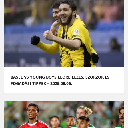
BASEL VS YOUNG BOYS ELŐREJELZÉS, SZORZÓK ÉS
FOGADÁSI TIPPEK – 2025.08.06.