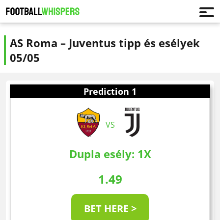
AS Roma – Juventus tipp és esélyek
05/05
Prediction 1
VS
Dupla esély: 1X
1.49
BET HERE >