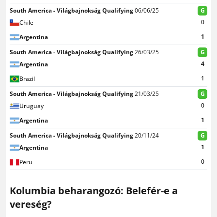
South America - Világbajnokság Qualifying
06/06/25
G
0
Chile
1
Argentina
South America - Világbajnokság Qualifying
26/03/25
G
4
Argentina
1
Brazil
South America - Világbajnokság Qualifying
21/03/25
G
0
Uruguay
1
Argentina
South America - Világbajnokság Qualifying
20/11/24
G
1
Argentina
0
Peru
Kolumbia beharangozó: Belefér-e a
vereség?