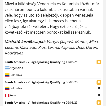
Mivel a különbség Venezuela és Kolumbia között már
csak három pont, a kolumbiaiak tisztában vannak
vele, hogy az utolsó selejtezőjük éppen Venezuela
ellen lesz, így akár egy ki-ki meccs is lehet a
világbajnoki részvételért. Hogy ezt elkerüljék, a
következő két meccsen pontokat kell szerezniük.
Várható kezdőcsapat
: Vargas (kapus), Munoz, Mina,
Lucumi, Machado, Rios, Lerma, Asprilla, Diaz, Duran,
Rodriguez
South America - Világbajnokság Qualifying
11/06/25
D
1
Argentina
1
Colombia
South America - Világbajnokság Qualifying
06/06/25
D
0
Colombia
0
Peru
South America - Világbajnokság Qualifying
26/03/25
D