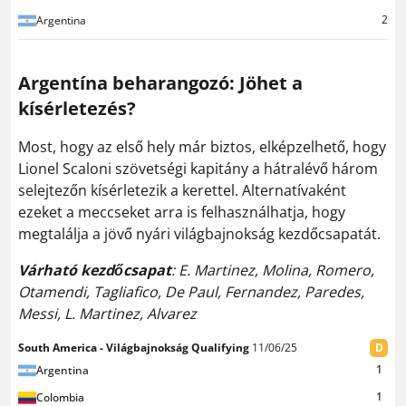
2
Argentina
Argentína beharangozó: Jöhet a
kísérletezés?
Most, hogy az első hely már biztos, elképzelhető, hogy
Lionel Scaloni szövetségi kapitány a hátralévő három
selejtezőn kísérletezik a kerettel. Alternatívaként
ezeket a meccseket arra is felhasználhatja, hogy
megtalálja a jövő nyári világbajnokság kezdőcsapatát.
Várható kezdőcsapat
: E. Martinez, Molina, Romero,
Otamendi, Tagliafico, De Paul, Fernandez, Paredes,
Messi, L. Martinez, Alvarez
South America - Világbajnokság Qualifying
11/06/25
D
1
Argentina
1
Colombia