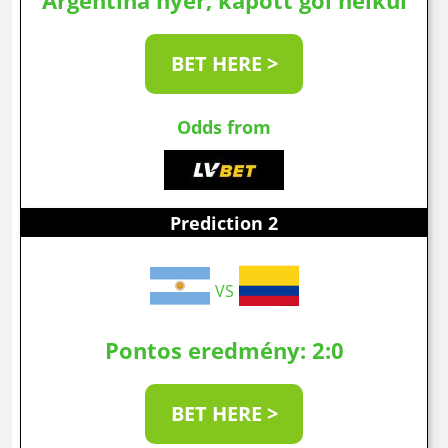
Argentína nyer, kapott gól nélkül
BET HERE >
Odds from
Prediction 2
VS
Pontos eredmény: 2:0
BET HERE >