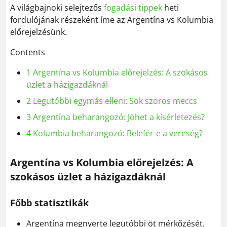
A világbajnoki selejtezős
fogadási tippek
heti
fordulójának részeként íme az Argentína vs Kolumbia
előrejelzésünk.
Contents
1
Argentína vs Kolumbia előrejelzés: A szokásos
üzlet a házigazdáknál
2
Legutóbbi egymás elleni: Sok szoros meccs
3
Argentína beharangozó: Jöhet a kísérletezés?
4
Kolumbia beharangozó: Belefér-e a vereség?
Argentína vs Kolumbia előrejelzés: A
szokásos üzlet a házigazdáknál
Főbb statisztikák
Argentína megnyerte legutóbbi öt mérkőzését.