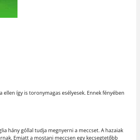
ta ellen így is toronymagas esélyesek. Ennek fényében
lia hány góllal tudja megnyerni a meccset. A hazaiak
 járnak. Emiatt a mostani meccsen egy kecsegtetőbb