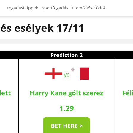
Fogadási tippek
Sportfogadás
Promóciós Kódok
Legjobb sportfogadási oldalak
Betmatch promóciós kód
 és esélyek 17/11
Legjobb sportfogadási alkalmazás
Boabet Promóciós kód
Sportfogadási bónuszok
22bet promóciós kód
Prediction 2
BetOnRed promóciós kód
MostBet promókód
VS
1xBet promóciós kód
lett
Harry Kane gólt szerez
Fél
1.29
BET HERE >