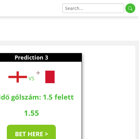
Prediction 3
VS
idő gólszám: 1.5 felett
1.55
BET HERE >