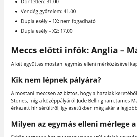
Döntetlen: 31.00
Vendég győzelem: 41.00
Dupla esély – 1X: nem fogadható
Dupla esély – X2: 17.00
Meccs előtti infók: Anglia – 
A két együttes mostani egymás elleni mérkőzésével ka
Kik nem lépnek pályára?
A mostani meccsen az biztos, hogy a hazaiak keretéből
Stones, míg a középpályáról Jude Bellingham, James M
érkezett hír sérültről, így esetükben még akár a legjobb
Milyen az egymás elleni mérlege 