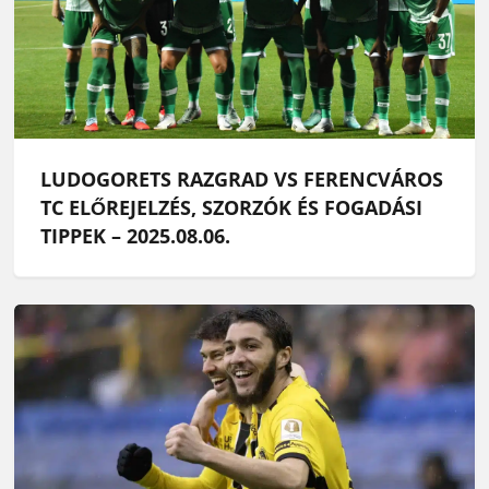
LUDOGORETS RAZGRAD VS FERENCVÁROS
TC ELŐREJELZÉS, SZORZÓK ÉS FOGADÁSI
TIPPEK – 2025.08.06.