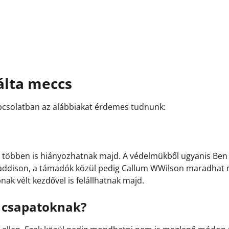
Málta meccs
pcsolatban az alábbiakat érdemes tudnunk:
 többen is hiányozhatnak majd. A védelmükből ugyanis Ben 
addison, a támadók közül pedig Callum WWilson maradhat m
nak vélt kezdővel is felállhatnak majd.
a csapatoknak?