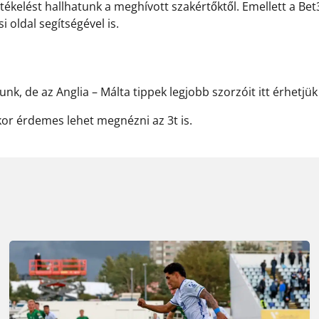
elést hallhatunk a meghívott szakértőktől. Emellett a Bet36
oldal segítségével is.
k, de az Anglia – Málta tippek legjobb szorzóit itt érhetjü
or érdemes lehet megnézni az 3t is.