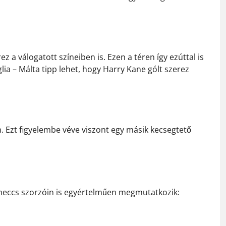
 a válogatott színeiben is. Ezen a téren így ezúttal is
a – Málta tipp lehet, hogy Harry Kane gólt szerez
. Ezt figyelembe véve viszont egy másik kecsegtető
 meccs szorzóin is egyértelműen megmutatkozik: