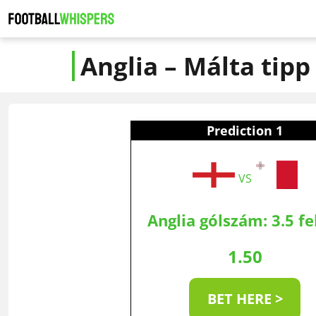
Anglia – Málta tipp
Prediction 1
VS
Anglia gólszám: 3.5 fe
1.50
BET HERE >