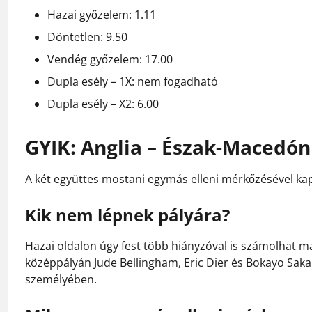
Hazai győzelem: 1.11
Döntetlen: 9.50
Vendég győzelem: 17.00
Dupla esély – 1X: nem fogadható
Dupla esély – X2: 6.00
GYIK: Anglia – Észak-Macedó
A két együttes mostani egymás elleni mérkőzésével ka
Kik nem lépnek pályára?
Hazai oldalon úgy fest több hiányzóval is számolhat m
középpályán Jude Bellingham, Eric Dier és Bokayo Saka
személyében.