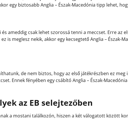
akkor egy biztosabb Anglia – Észak-Macedónia tipp lehet, hog
és ameddig csak lehet szorossá tenni a meccset. Erre az els
ez is meglesz nekik, akkor egy kecsegtető Anglia – Észak-M
íthatunk, de nem biztos, hogy az első játékrészben ez meg 
set. Ennek fényében egy csábító Anglia – Észak-Macedónia ti
lyek az EB selejtezőben
k a mostani találkozón, hiszen a két válogatott között ko