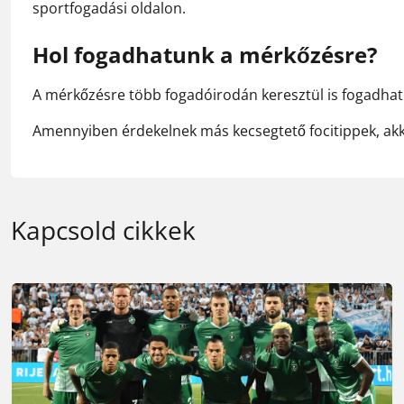
sportfogadási oldalon.
Hol fogadhatunk a mérkőzésre?
A mérkőzésre több fogadóirodán keresztül is fogadhatun
Amennyiben érdekelnek más kecsegtető focitippek, a
Kapcsold cikkek