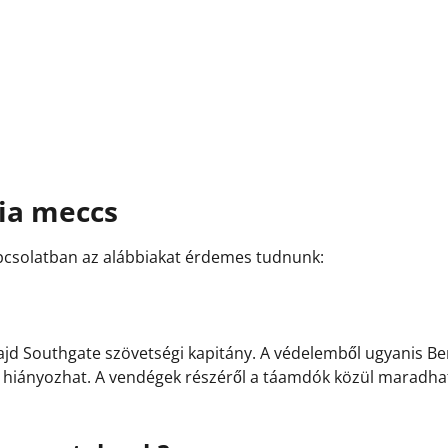
nia meccs
pcsolatban az alábbiakat érdemes tudnunk:
ajd Southgate szövetségi kapitány. A védelemből ugyanis Be
 hiányozhat. A vendégek részéről a táamdók közül maradhat