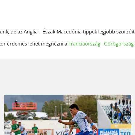
k, de az Anglia – Észak-Macedónia tippek legjobb szorzóit i
kkor érdemes lehet megnézni a
Franciaország– Görögország 