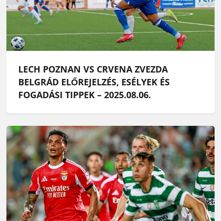
LECH POZNAN VS CRVENA ZVEZDA
BELGRÁD ELŐREJELZÉS, ESÉLYEK ÉS
FOGADÁSI TIPPEK – 2025.08.06.