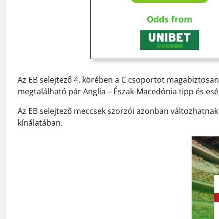
Odds from
Az EB selejtező 4. körében a C csoportot magabiztosan
megtalálható pár Anglia – Észak-Macedónia tipp és esé
Az EB selejtező meccsek szorzói azonban változhatnak 
kínálatában.