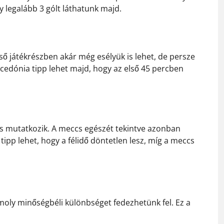
y legalább 3 gólt láthatunk majd.
ő játékrészben akár még esélyük is lehet, de persze
acedónia tipp lehet majd, hogy az első 45 percben
is mutatkozik. A meccs egészét tekintve azonban
pp lehet, hogy a félidő döntetlen lesz, míg a meccs
moly minőségbéli különbséget fedezhetünk fel. Ez a