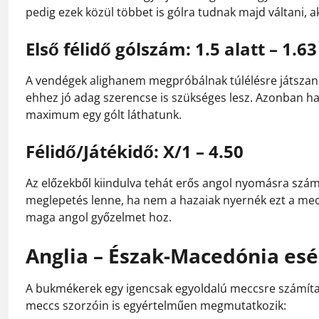
pedig ezek közül többet is gólra tudnak majd váltani, 
Első félidő gólszám: 1.5 alatt – 1.63
A vendégek alighanem megpróbálnak túlélésre játszani 
ehhez jó adag szerencse is szükséges lesz. Azonban ha 
maximum egy gólt láthatunk.
Félidő/Játékidő: X/1 – 4.50
Az előzekből kiindulva tehát erős angol nyomásra szám
meglepetés lenne, ha nem a hazaiak nyernék ezt a mecc
maga angol győzelmet hoz.
Anglia – Észak-Macedónia esé
A bukmékerek egy igencsak egyoldalú meccsre számítana
meccs szorzóin is egyértelműen megmutatkozik: