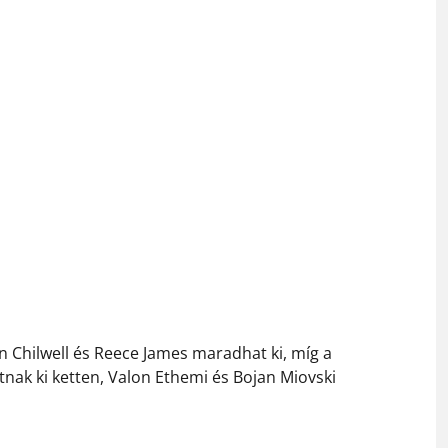
n Chilwell és Reece James maradhat ki, míg a
nak ki ketten, Valon Ethemi és Bojan Miovski