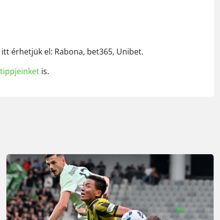
tt érhetjük el: Rabona, bet365, Unibet.
tippjeinket
is.