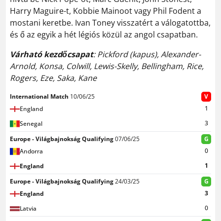
Harry Maguire-t, Kobbie Mainoot vagy Phil Fodent a
mostani keretbe. Ivan Toney visszatért a válogatottba,
és ő az egyik a hét légiós közül az angol csapatban.
Várható kezdőcsapat
:
Pickford (kapus), Alexander-
Arnold, Konsa, Colwill, Lewis-Skelly, Bellingham, Rice,
Rogers, Eze, Saka, Kane
International Match
10/06/25
V
1
England
3
Senegal
Europe - Világbajnokság Qualifying
07/06/25
G
0
Andorra
1
England
Europe - Világbajnokság Qualifying
24/03/25
G
3
England
0
Latvia