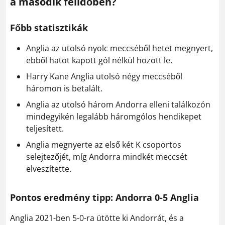
a második félidőben?
Főbb statisztikák
Anglia az utolsó nyolc meccséből hetet megnyert,
ebből hatot kapott gól nélkül hozott le.
Harry Kane Anglia utolsó négy meccséből
háromon is betalált.
Anglia az utolsó három Andorra elleni találkozón
mindegyikén legalább háromgólos hendikepet
teljesített.
Anglia megnyerte az első két K csoportos
selejtezőjét, míg Andorra mindkét meccsét
elveszítette.
Pontos eredmény tipp: Andorra 0-5 Anglia
Anglia 2021-ben 5-0-ra ütötte ki Andorrát, és a