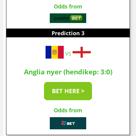
Odds from
Prediction 3
VS
Anglia nyer (hendikep: 3:0)
BET HERE >
Odds from