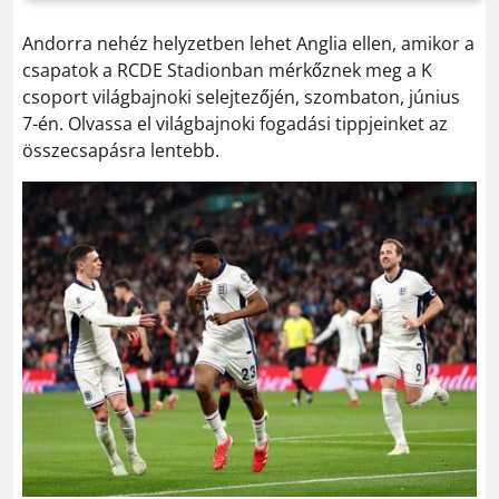
Andorra nehéz helyzetben lehet Anglia ellen, amikor a
csapatok a RCDE Stadionban mérkőznek meg a K
csoport világbajnoki selejtezőjén, szombaton, június
7-én. Olvassa el világbajnoki fogadási tippjeinket az
összecsapásra lentebb.