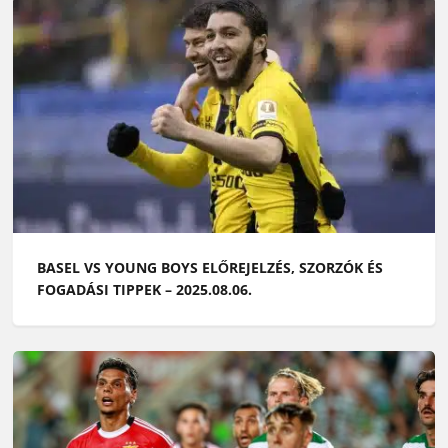
BASEL VS YOUNG BOYS ELŐREJELZÉS, SZORZÓK ÉS
FOGADÁSI TIPPEK – 2025.08.06.