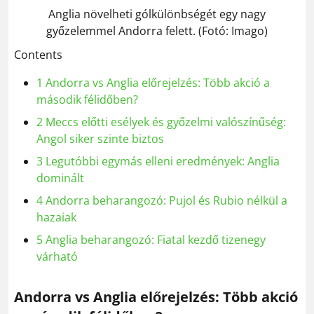
Anglia növelheti gólkülönbségét egy nagy
győzelemmel Andorra felett. (Fotó: Imago)
Contents
1
Andorra vs Anglia előrejelzés: Több akció a
második félidőben?
2
Meccs előtti esélyek és győzelmi valószínűség:
Angol siker szinte biztos
3
Legutóbbi egymás elleni eredmények: Anglia
dominált
4
Andorra beharangozó: Pujol és Rubio nélkül a
hazaiak
5
Anglia beharangozó: Fiatal kezdő tizenegy
várható
Andorra vs Anglia előrejelzés: Több akció