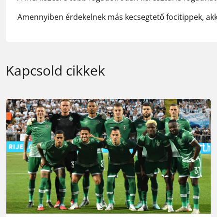
Amennyiben érdekelnek más kecsegtető focitippek, a
Kapcsold cikkek