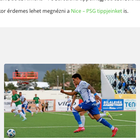
kkor érdemes lehet megnézni a
Nice – PSG tippjeinket
is.