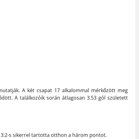
 mutatják. A két csapat 17 alkalommal mérkőzött meg
ött. A találkozóik során átlagosan 3.53 gól született
3:2-s sikerrel tartotta otthon a három pontot.