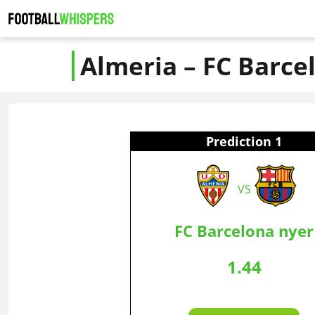
Almeria – FC Barcel
Prediction 1
VS
FC Barcelona nyer
1.44