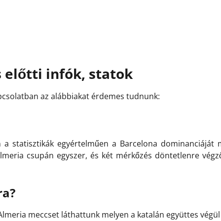
előtti infók, statok
pcsolatban az alábbiakat érdemes tudnunk:
 a statisztikák egyértelműen a Barcelona dominanciáját
lmeria csupán egyszer, és két mérkőzés döntetlenre végződ
ra?
Almeria meccset láthattunk melyen a katalán együttes végül 