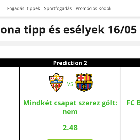
Fogadási tippek
Sportfogadás
Promóciós Kódok
Legjobb sportfogadási oldalak
Betmatch promóciós kód
ona tipp és esélyek 16/05
Legjobb sportfogadási alkalmazás
Boabet Promóciós kód
Sportfogadási bónuszok
22bet promóciós kód
BetOnRed promóciós kód
Prediction 2
MostBet promókód
1xBet promóciós kód
VS
Mindkét csapat szerez gólt:
FC 
nem
2.48