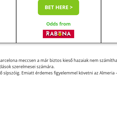
BET HERE >
Odds from
Barcelona meccsen a már biztos kieső hazaiak nem számítha
gadások szerelmesei számára.
 sípszóig. Emiatt érdemes figyelemmel követni az Almeria –