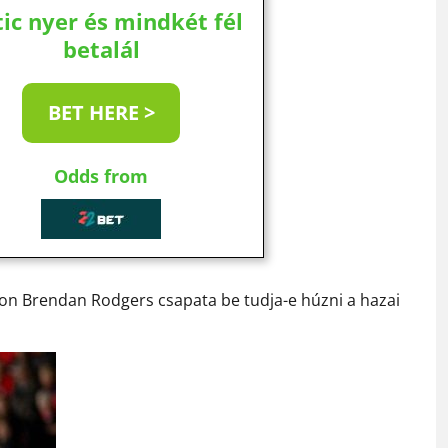
tic nyer és mindkét fél
betalál
BET HERE >
Odds from
jon Brendan Rodgers csapata be tudja-e húzni a hazai