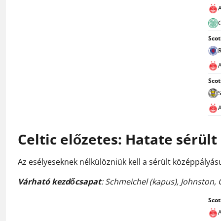
C
Sco
Sco
S
Celtic előzetes: Hatate sérült
Az esélyeseknek nélkülözniük kell a sérült középpályásu
Várható kezdőcsapat
: Schmeichel (kapus), Johnston,
Sco