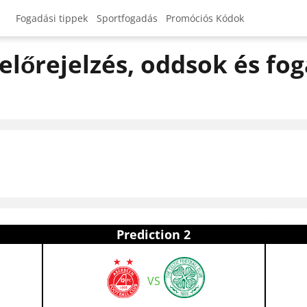
Fogadási tippek
Sportfogadás
Promóciós Kódok
Legjobb sportfogadási oldalak
Betmatch promóciós kód
előrejelzés, oddsok és fog
Legjobb sportfogadási alkalmazás
Boabet Promóciós kód
Sportfogadási bónuszok
22bet promóciós kód
BetOnRed promóciós kód
MostBet promókód
1xBet promóciós kód
Prediction 2
VS