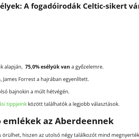
élyek: A fogadóirodák Celtic-sikert v
ok alapján,
75,0% esélyük van
a győzelemre.
n, James Forrest a hajrában egyenlített.
olsó bajnokin a múlt hétvégén.
si tippjeink
között találhatók a legjobb választások.
jó emlékek az Aberdeennek
s örülhet, hiszen az utolsó négy találkozót mind megnyerték