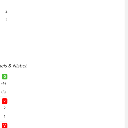
2
2
kels & Nisbet
G
 (4)
 (3)
V
2
1
V