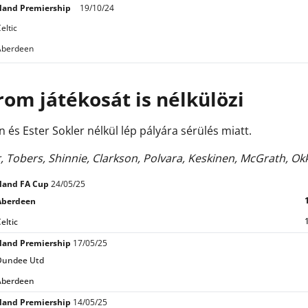
tland Premiership
19/10/24
eltic
Aberdeen
om játékosát is nélkülözi
 és Ester Sokler nélkül lép pályára sérülés miatt.
r, Tobers, Shinnie, Clarkson, Polvara, Keskinen, McGrath, Ok
tland FA Cup
24/05/25
1
Aberdeen
1
eltic
tland Premiership
17/05/25
Dundee Utd
Aberdeen
tland Premiership
14/05/25