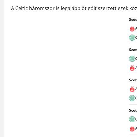
A Celtic háromszor is legalább öt gólt szerzett ezek k
Sco
C
Sco
C
Sco
C
Sco
C