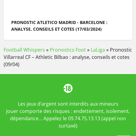
PRONOSTIC ATLETICO MADRID - BARCELONE :
ANALYSE, CONSEILS ET COTES (17/03/2024)
Football Whispers
»
Pronostics Foot
»
LaLiga
»
Pronostic
Villarreal CF – Athletic Bilbao : analyse, conseils et cotes
(09/04)
Les jeux d’argent sont interdits aux mineurs
Jouer comporte des risques : endettement, isolement,
dépendance… Appelez le 09.74.75.13.13 (appel non
surtaxé)