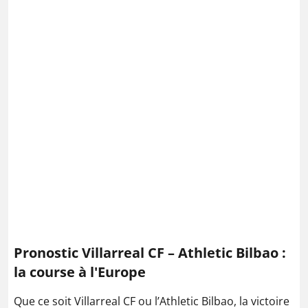
Pronostic Villarreal CF – Athletic Bilbao :
la course à l'Europe
Que ce soit Villarreal CF ou l’Athletic Bilbao, la victoire