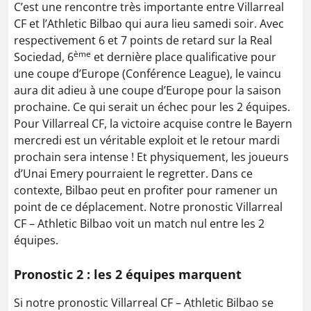
C’est une rencontre très importante entre Villarreal
CF et l’Athletic Bilbao qui aura lieu samedi soir. Avec
respectivement 6 et 7 points de retard sur la Real
ème
Sociedad, 6
et dernière place qualificative pour
une coupe d’Europe (Conférence League), le vaincu
aura dit adieu à une coupe d’Europe pour la saison
prochaine. Ce qui serait un échec pour les 2 équipes.
Pour Villarreal CF, la victoire acquise contre le Bayern
mercredi est un véritable exploit et le retour mardi
prochain sera intense ! Et physiquement, les joueurs
d’Unai Emery pourraient le regretter. Dans ce
contexte, Bilbao peut en profiter pour ramener un
point de ce déplacement. Notre pronostic Villarreal
CF – Athletic Bilbao voit un match nul entre les 2
équipes.
Pronostic 2 : les 2 équipes marquent
Si notre pronostic Villarreal CF – Athletic Bilbao se