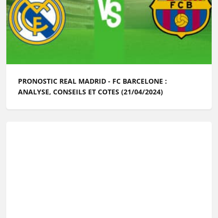
PRONOSTIC REAL MADRID - FC BARCELONE :
ANALYSE, CONSEILS ET COTES (21/04/2024)