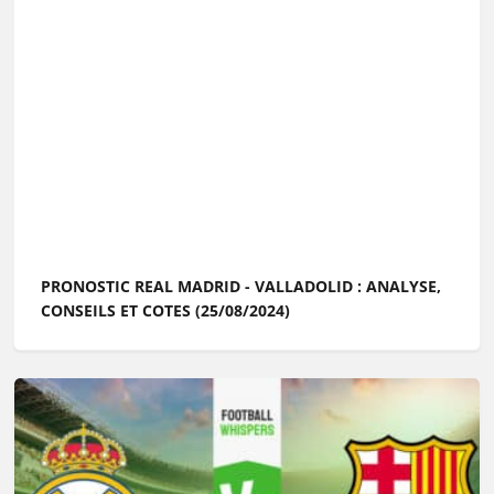
PRONOSTIC REAL MADRID - VALLADOLID : ANALYSE,
CONSEILS ET COTES (25/08/2024)