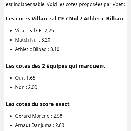
est indispensable. Voici les cotes proposées par Vbet :
Les cotes Villarreal CF / Nul / Athletic Bilbao
Villarreal CF : 2,25
Match Nul : 3,20
Athletic Bilbao : 3,10
Les cotes des 2 équipes qui marquent
Oui : 1,65
Non : 2,00
Les cotes du score exact
Gerard Moreno : 2,58
Arnaut Danjuma : 2,83