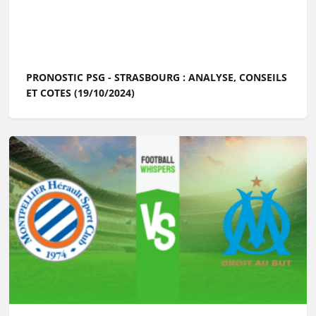
PRONOSTIC PSG - STRASBOURG : ANALYSE, CONSEILS
ET COTES (19/10/2024)