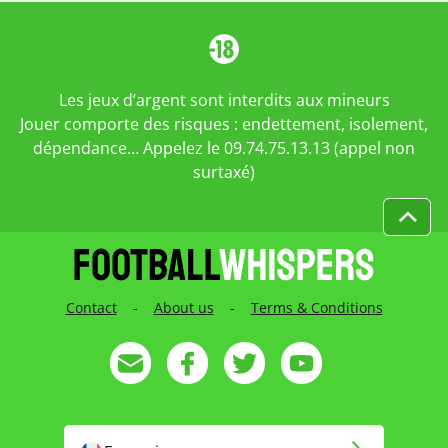
Les jeux d’argent sont interdits aux mineurs
Jouer comporte des risques : endettement, isolement,
dépendance… Appelez le 09.74.75.13.13 (appel non
surtaxé)
Contact
-
About us
-
Terms & Conditions