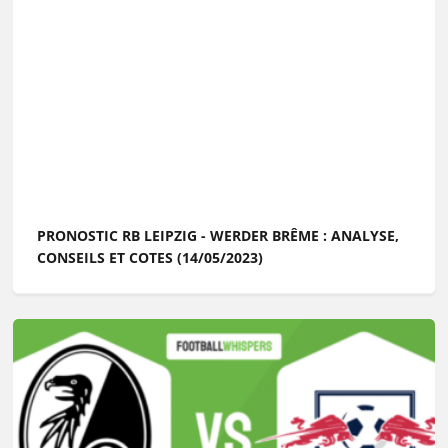
PRONOSTIC RB LEIPZIG - WERDER BRÊME : ANALYSE,
CONSEILS ET COTES (14/05/2023)