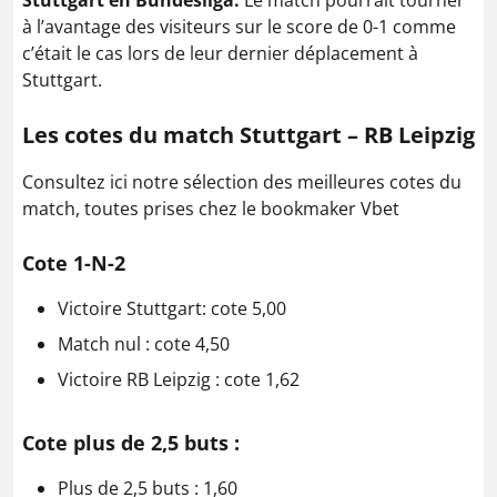
Stuttgart en Bundesliga.
Le match pourrait tourner
à l’avantage des visiteurs sur le score de 0-1 comme
c’était le cas lors de leur dernier déplacement à
Stuttgart.
Les cotes du match Stuttgart – RB Leipzig
Consultez ici notre sélection des meilleures cotes du
match, toutes prises chez le bookmaker Vbet
Cote 1-N-2
Victoire Stuttgart: cote 5,00
Match nul : cote 4,50
Victoire RB Leipzig : cote 1,62
Cote plus de 2,5 buts :
Plus de 2,5 buts : 1,60