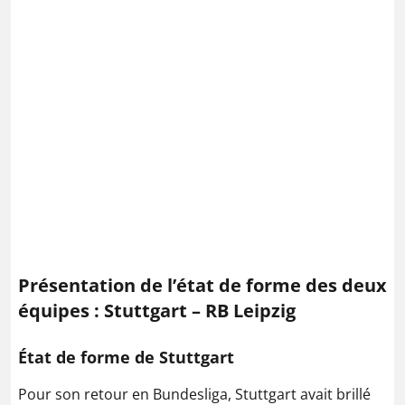
Présentation de l’état de forme des deux
équipes : Stuttgart – RB Leipzig
État de forme de Stuttgart
Pour son retour en Bundesliga, Stuttgart avait brillé