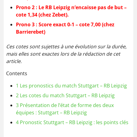
Prono 2 : Le RB Leipzig n’encaisse pas de but –
cote 1,34 (chez Zebet).
Prono 3 : Score exact 0-1 – cote 7,00 (chez
Barrierebet)
Ces cotes sont sujettes à une évolution sur la durée,
mais elles sont exactes lors de la rédaction de cet
article.
Contents
1
Les pronostics du match Stuttgart – RB Leipzig
2
Les cotes du match Stuttgart – RB Leipzig
3
Présentation de l’état de forme des deux
équipes : Stuttgart – RB Leipzig
4
Pronostic Stuttgart – RB Leipzig : les points clés