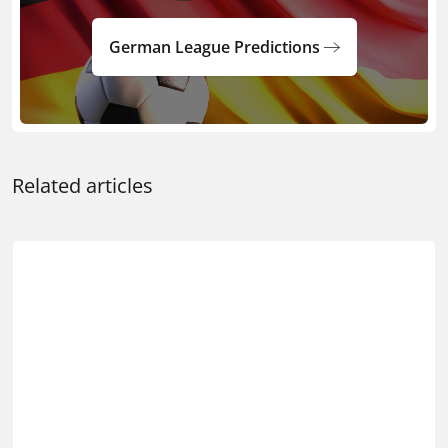
German League Predictions
Related articles