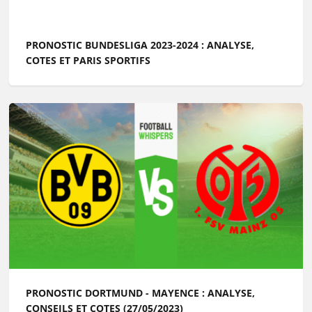
PRONOSTIC BUNDESLIGA 2023-2024 : ANALYSE,
COTES ET PARIS SPORTIFS
PRONOSTIC DORTMUND - MAYENCE : ANALYSE,
CONSEILS ET COTES (27/05/2023)