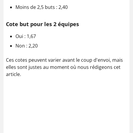
Moins de 2,5 buts : 2,40
Cote but pour les 2 équipes
Oui : 1,67
Non : 2,20
Ces cotes peuvent varier avant le coup d'envoi, mais
elles sont justes au moment où nous rédigeons cet
article.