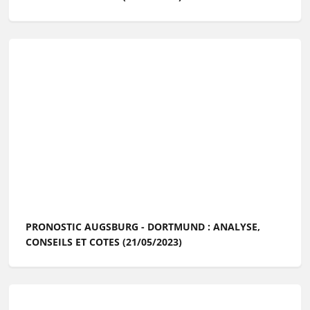
PRONOSTIC AUGSBURG - DORTMUND : ANALYSE,
CONSEILS ET COTES (21/05/2023)