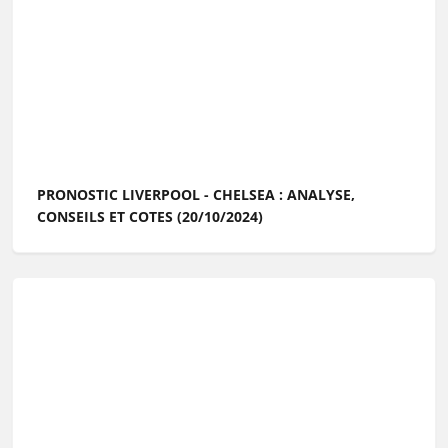
PRONOSTIC LIVERPOOL - CHELSEA : ANALYSE,
CONSEILS ET COTES (20/10/2024)