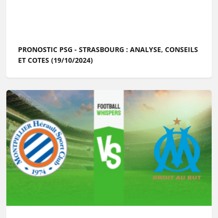
PRONOSTIC PSG - STRASBOURG : ANALYSE, CONSEILS
ET COTES (19/10/2024)