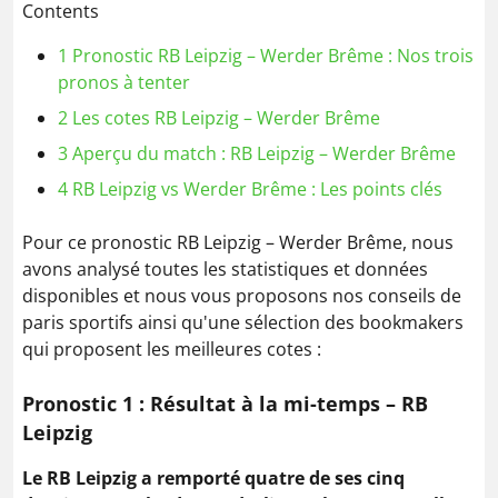
Contents
1
Pronostic RB Leipzig – Werder Brême : Nos trois
pronos à tenter
2
Les cotes RB Leipzig – Werder Brême
3
Aperçu du match : RB Leipzig – Werder Brême
4
RB Leipzig vs Werder Brême : Les points clés
Pour ce pronostic RB Leipzig – Werder Brême, nous
avons analysé toutes les statistiques et données
disponibles et nous vous proposons nos conseils de
paris sportifs ainsi qu'une sélection des bookmakers
qui proposent les meilleures cotes :
Pronostic 1 : Résultat à la mi-temps – RB
Leipzig
Le RB Leipzig a remporté quatre de ses cinq