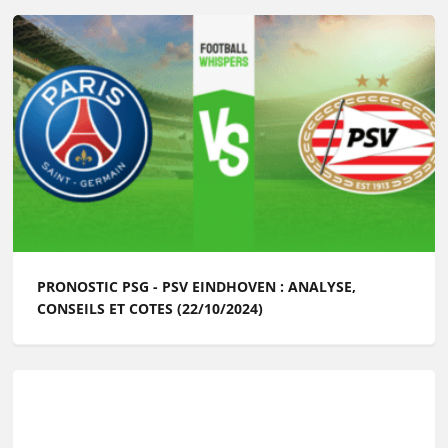
PRONOSTIC PSG - PSV EINDHOVEN : ANALYSE,
CONSEILS ET COTES (22/10/2024)