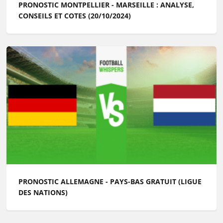
PRONOSTIC MONTPELLIER - MARSEILLE : ANALYSE,
CONSEILS ET COTES (20/10/2024)
PRONOSTIC ALLEMAGNE - PAYS-BAS GRATUIT (LIGUE
DES NATIONS)