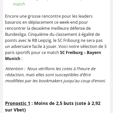
match
Encore une grosse rencontre pour les leaders
bavarois en déplacement ce week-end pour
rencontrer la deuxième meilleure défense de
Bundesliga. Cinquième du classement à égalité de
points avec le RB Leipzig, le SC Fribourg ne sera pas
un adversaire facile à jouer. Voici notre sélection de 3
paris sportifs pour ce match
SC Freiburg – Bayern
Munich
:
Attention : Nous vérifions les cotes à l’heure de
rédaction, mais elles sont susceptibles d’être
modifiées par les bookmakers jusqu’au coup d’envoi.
Pronostic 1
:
Moins de 2,5 buts
(
cote à 2,92
sur Vbet)