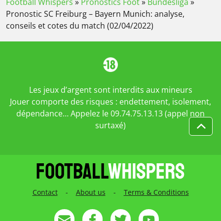
Football Whispers
»
Pronostics Foot
»
Bundesliga
»
Pronostic SC Freiburg – Bayern Munich: analyse,
conseils et cotes du match (02/04/2022)
Les jeux d’argent sont interdits aux mineurs
Jouer comporte des risques : endettement, isolement,
dépendance… Appelez le 09.74.75.13.13 (appel non
surtaxé)
Contact
-
About us
-
Terms & Conditions