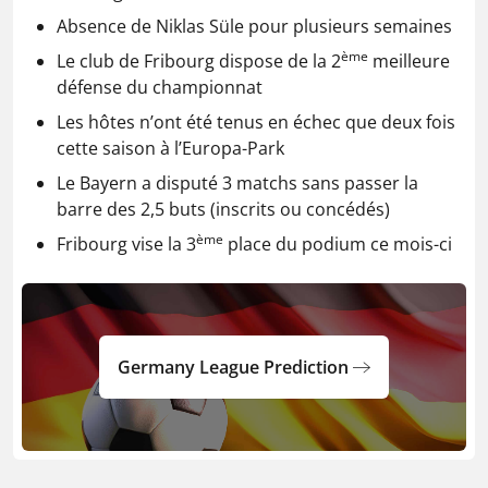
Absence de Niklas Süle pour plusieurs semaines
ème
Le club de Fribourg dispose de la 2
meilleure
défense du championnat
Les hôtes n’ont été tenus en échec que deux fois
cette saison à l’Europa-Park
Le Bayern a disputé 3 matchs sans passer la
barre des 2,5 buts (inscrits ou concédés)
ème
Fribourg vise la 3
place du podium ce mois-ci
Germany League Prediction