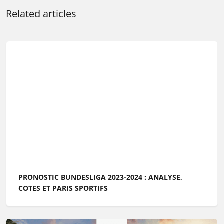
Related articles
PRONOSTIC BUNDESLIGA 2023-2024 : ANALYSE,
COTES ET PARIS SPORTIFS