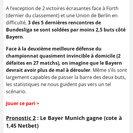
A l’exception de 2 victoires écrasantes face à Fürth
(dernier du classement) et une Union de Berlin en
difficulté,
3 des 5 dernières rencontres de
Bundesliga se sont soldées par moins 2,5 buts côté
Bayern
.
Face à la deuxième meilleure défense du
championnat quasiment invincible à domicile (2
défaites en 27 matchs), on imagine que le Bayern
devrait avoir plus de mal à dérouler
. Même s’ils sont
largement capables de passer la barre des deux buts,
les statistiques ne nous guident pas vers un tel
scénario.
Jouer ce pari >
Pronostic 2
:
Le Bayer Munich gagne (cote à
1,45 Netbet)