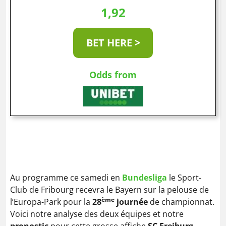
1,92
BET HERE >
Odds from
Au programme ce samedi en
Bundesliga
le Sport-
Club de Fribourg recevra le Bayern sur la pelouse de
ème
l’Europa-Park pour la
28
journée
de championnat.
Voici notre analyse des deux équipes et notre