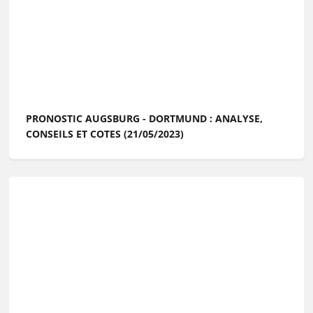
PRONOSTIC AUGSBURG - DORTMUND : ANALYSE,
CONSEILS ET COTES (21/05/2023)