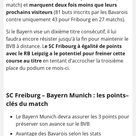
match) et
marquent deux fois moins que leurs
prochains visiteurs
(81 buts inscrits par les Bavarois
contre uniquement 43 pour Fribourg en 27 matchs).
Si le Bayern vise un dixième titre consécutif, il lui
faudra encore résister jusqu’à la fin pour maintenir le
BVB à distance. L
e SC Fribourg à égalité de points
avec le RB Leipzig a le potentiel pour freiner cette
course au titre
en tentant d’accrocher la troisième
place du podium ce mois-ci.
SC Freiburg – Bayern Munich
: les points
–
clés du match
Le Bayern Munich devra assurer les 3 points pour
préserver son avance sur le BVB
Avantage des Bavarois selon les stats