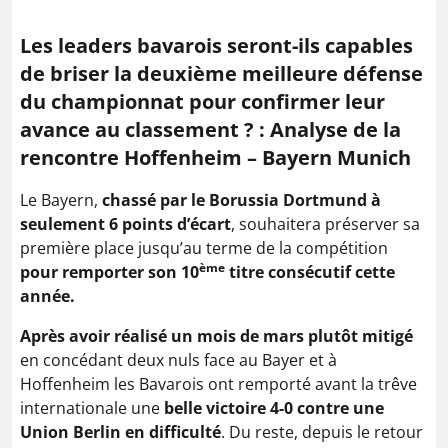
Les leaders bavarois seront-ils capables
de briser la deuxième meilleure défense
du championnat pour confirmer leur
avance au classement ? :
Analyse de la
rencontre Hoffenheim – Bayern Munich
Le Bayern,
chassé par le Borussia Dortmund à
seulement 6 points d’écart
, souhaitera préserver sa
première place jusqu’au terme de la compétition
ème
pour remporter son 10
titre consécutif cette
année.
Après avoir réalisé un mois de mars plutôt mitigé
en concédant deux nuls face au Bayer et à
Hoffenheim les Bavarois ont remporté avant la trêve
internationale une
belle victoire 4-0 contre une
Union Berlin en difficulté
. Du reste, depuis le retour