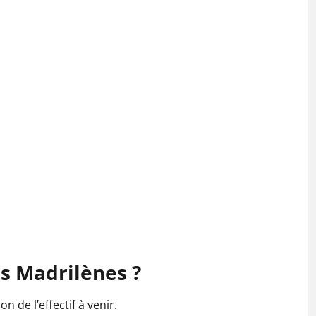
es Madrilènes ?
 de l’effectif à venir.