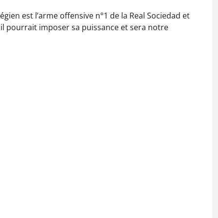
égien est l’arme offensive n°1 de la Real Sociedad et
il pourrait imposer sa puissance et sera notre