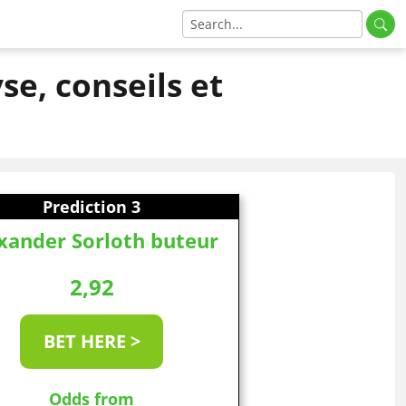
se, conseils et
Prediction 3
xander Sorloth buteur
2,92
BET HERE >
Odds from