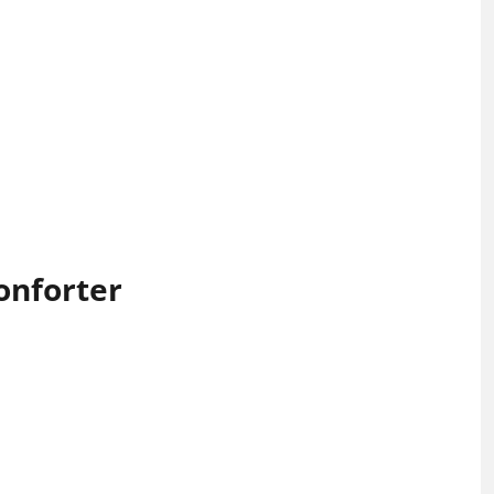
onforter