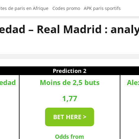
ites de paris en Afrique
Codes promo
APK paris sportifs
1xbet
Code promo 1xbet
1xBet APK
edad – Real Madrid : analy
Melbet
Code Promo Melbet
Melbet APK
Bet2africa
Code promo Linebet
Linebet APK
Linebet
Code promo Bet223
Bet2africa APK
Bet223
Prediction 2
Code Promo Premierbet
Paripesa APK
iedad
Moins de 2,5 buts
Ale
Code promo Bet2africa
Bet223 APK
Code promo Paripesa
1,77
Code promo Betwinner
BET HERE >
Odds from