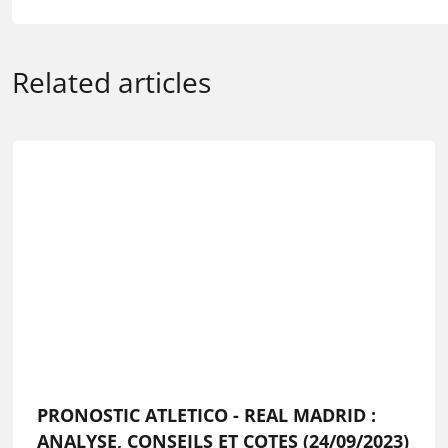
Related articles
PRONOSTIC ATLETICO - REAL MADRID :
ANALYSE, CONSEILS ET COTES (24/09/2023)