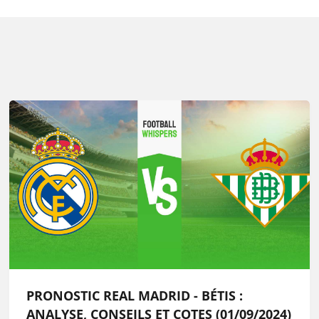
PRONOSTIC REAL MADRID - BÉTIS :
ANALYSE, CONSEILS ET COTES (01/09/2024)