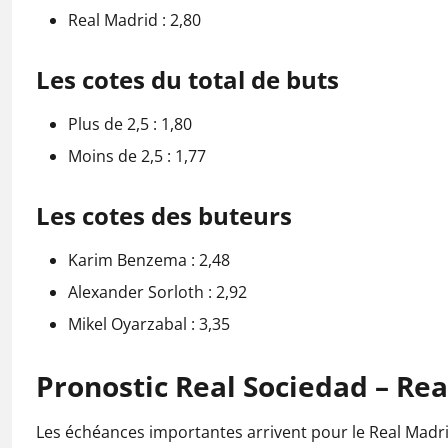
Real Madrid : 2,80
Les cotes du total de buts
Plus de 2,5 : 1,80
Moins de 2,5 : 1,77
Les cotes des buteurs
Karim Benzema : 2,48
Alexander Sorloth : 2,92
Mikel Oyarzabal : 3,35
Pronostic Real Sociedad – Real
Les échéances importantes arrivent pour le Real Madrid,