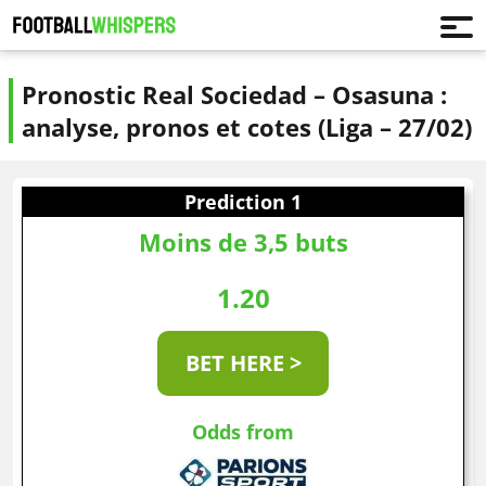
Pronostic Real Sociedad – Osasuna :
analyse, pronos et cotes (Liga – 27/02)
Prediction 1
Moins de 3,5 buts
1.20
BET HERE >
Odds from