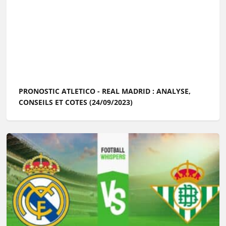
PRONOSTIC ATLETICO - REAL MADRID : ANALYSE,
CONSEILS ET COTES (24/09/2023)