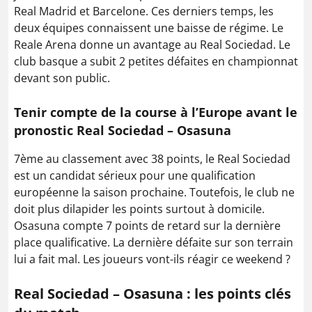
Real Madrid et Barcelone. Ces derniers temps, les
deux équipes connaissent une baisse de régime. Le
Reale Arena donne un avantage au Real Sociedad. Le
club basque a subit 2 petites défaites en championnat
devant son public.
Tenir compte de la course à l’Europe avant le
pronostic
Real Sociedad – Osasuna
7ème au classement avec 38 points, le Real Sociedad
est un candidat sérieux pour une qualification
européenne la saison prochaine. Toutefois, le club ne
doit plus dilapider les points surtout à domicile.
Osasuna compte 7 points de retard sur la dernière
place qualificative. La dernière défaite sur son terrain
lui a fait mal. Les joueurs vont-ils réagir ce weekend ?
Real Sociedad – Osasuna
: les points clés