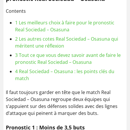
Contents
1
Les meilleurs choix à faire pour le pronostic
Real Sociedad – Osasuna
2
Les autres cotes Real Sociedad – Osasuna qui
méritent une réflexion
3
Tout ce que vous devez savoir avant de faire le
pronostic Real Sociedad – Osasuna
4
Real Sociedad – Osasuna : les points clés du
match
Il faut toujours garder en tête que le match Real
Sociedad – Osasuna regroupe deux équipes qui
s’appuient sur des défenses solides avec des lignes
d’attaque qui peinent à marquer des buts.
Pronostic 1 :
Moins de 3,5 buts