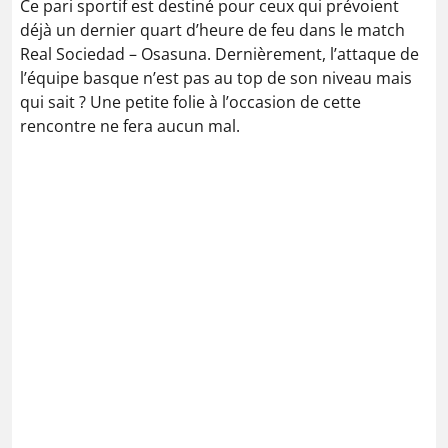
Ce pari sportif est destiné pour ceux qui prévoient
déjà un dernier quart d’heure de feu dans le match
Real Sociedad – Osasuna. Dernièrement, l’attaque de
l’équipe basque n’est pas au top de son niveau mais
qui sait ? Une petite folie à l’occasion de cette
rencontre ne fera aucun mal.