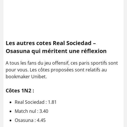
Les autres cotes Real Sociedad
–
Osasuna qui méritent une réflexion
A tous les fans du jeu offensif, ces paris sportifs sont
pour vous. Les côtes proposées sont relatifs au
bookmaker Unibet.
Côtes 1N2 :
Real Sociedad : 1.81
Match nul : 3.40
Osasuna : 4.45