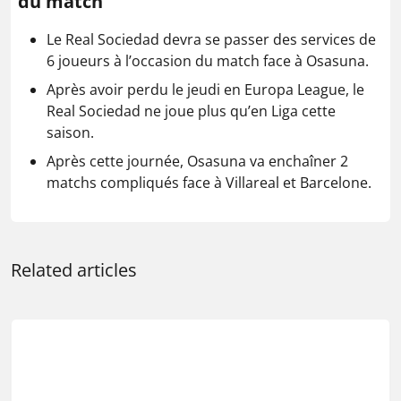
du match
Le Real Sociedad devra se passer des services de
6 joueurs à l’occasion du match face à Osasuna.
Après avoir perdu le jeudi en Europa League, le
Real Sociedad ne joue plus qu’en Liga cette
saison.
Après cette journée, Osasuna va enchaîner 2
matchs compliqués face à Villareal et Barcelone.
Related articles