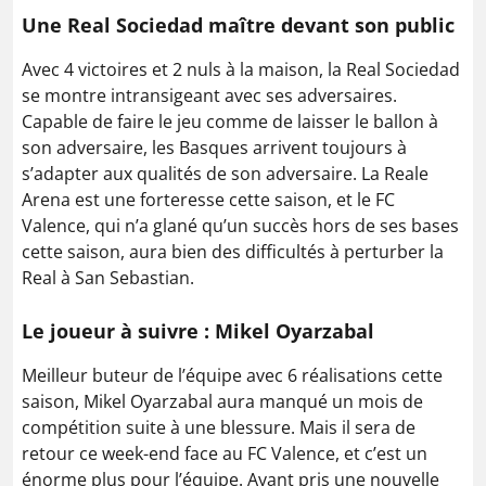
Une Real Sociedad maître devant son public
Avec 4 victoires et 2 nuls à la maison, la Real Sociedad
se montre intransigeant avec ses adversaires.
Capable de faire le jeu comme de laisser le ballon à
son adversaire, les Basques arrivent toujours à
s’adapter aux qualités de son adversaire. La Reale
Arena est une forteresse cette saison, et le FC
Valence, qui n’a glané qu’un succès hors de ses bases
cette saison, aura bien des difficultés à perturber la
Real à San Sebastian.
Le joueur à suivre : Mikel Oyarzabal
Meilleur buteur de l’équipe avec 6 réalisations cette
saison, Mikel Oyarzabal aura manqué un mois de
compétition suite à une blessure. Mais il sera de
retour ce week-end face au FC Valence, et c’est un
énorme plus pour l’équipe. Ayant pris une nouvelle