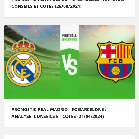
CONSEILS ET COTES (25/08/2024)
PRONOSTIC REAL MADRID - FC BARCELONE :
ANALYSE, CONSEILS ET COTES (21/04/2024)