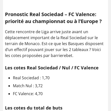
Pronostic Real Sociedad – FC Valence:
priorité au championnat ou à l’Europe ?
Cette rencontre de Liga arrive juste avant un
déplacement important de la Real Sociedad sur le
terrain de Monaco. Est-ce que les Basques disposent
d’un effectif pouvant jouer sur les 2 tableaux ? Voici
les cotes proposées par barrierebet.
Les cotes Real Sociedad / Nul / FC Valence
Real Sociedad : 1,70
Match Nul : 3,72
FC Valence: 4,70
Les cotes du total de buts