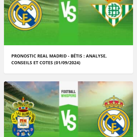
PRONOSTIC REAL MADRID - BÉTIS : ANALYSE,
CONSEILS ET COTES (01/09/2024)