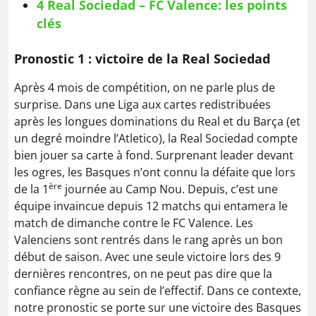
4
Real Sociedad – FC Valence: les points
clés
Pronostic 1 : victoire de la Real Sociedad
Après 4 mois de compétition, on ne parle plus de
surprise. Dans une Liga aux cartes redistribuées
après les longues dominations du Real et du Barça (et
un degré moindre l’Atletico), la Real Sociedad compte
bien jouer sa carte à fond. Surprenant leader devant
les ogres, les Basques n’ont connu la défaite que lors
ère
de la 1
journée au Camp Nou. Depuis, c’est une
équipe invaincue depuis 12 matchs qui entamera le
match de dimanche contre le FC Valence. Les
Valenciens sont rentrés dans le rang après un bon
début de saison. Avec une seule victoire lors des 9
dernières rencontres, on ne peut pas dire que la
confiance règne au sein de l’effectif. Dans ce contexte,
notre pronostic se porte sur une victoire des Basques