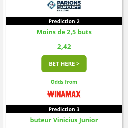
Prediction 2
Moins de 2,5 buts
2,42
BET HERE >
Odds from
Prediction 3
buteur Vinicius Junior