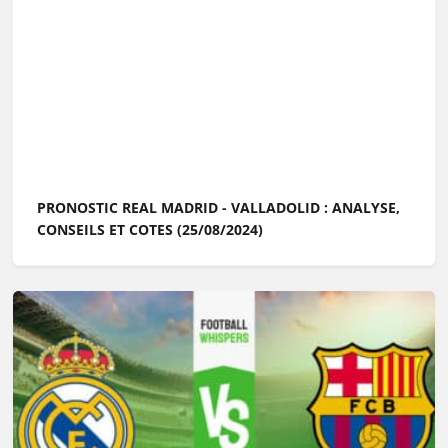
PRONOSTIC REAL MADRID - VALLADOLID : ANALYSE,
CONSEILS ET COTES (25/08/2024)