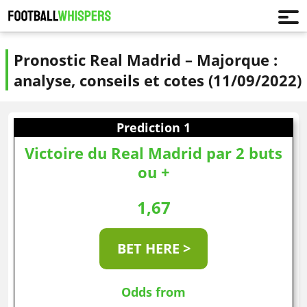
Pronostic Real Madrid – Majorque :
analyse, conseils et cotes (11/09/2022)
Prediction 1
Victoire du Real Madrid par 2 buts
ou +
1,67
BET HERE >
Odds from