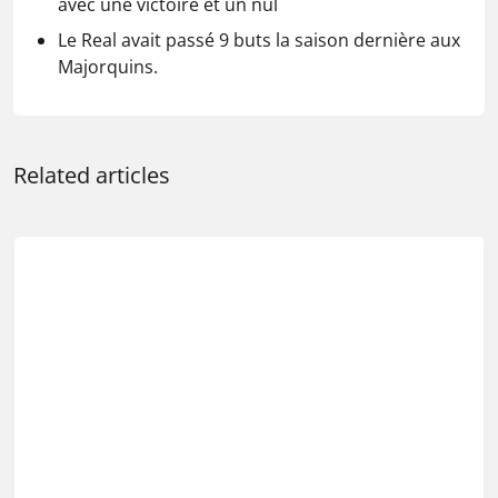
avec une victoire et un nul
Le Real avait passé 9 buts la saison dernière aux
Majorquins.
Related articles