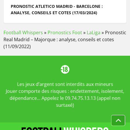
PRONOSTIC ATLETICO MADRID - BARCELONE :
ANALYSE, CONSEILS ET COTES (17/03/2024)
Football Whispers
»
Pronostics Foot
»
LaLiga
»
Pronostic
Real Madrid – Majorque : analyse, conseils et cotes
(11/09/2022)
Les jeux d’argent sont interdits aux mineurs
Jouer comporte des risques : endettement, isolement,
dépendance… Appelez le 09.74.75.13.13 (appel non
surtaxé)