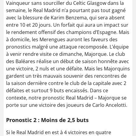
Vainqueur sans sourciller du Celtic Glasgow dans la
semaine, le Real Madrid n’a pourtant pas tout gagné
avec la blessure de Karim Benzema, qui sera absent
entre 10 et 20 jours. Un forfait qui aura un impact sur
le rendement offensif des champions d’Espagne. Mais
à domicile, les Merengues auront les faveurs des
pronostics malgré une attaque recomposée. L’équipe
à venir rendre visite ce dimanche, Majorque. Le club
des Baléares réalise un début de saison honnête avec
une victoire, 2 nuls et une défaite. Mais les Majorquins
gardent un très mauvais souvenir des rencontres de
la saison dernière contre le club de la capitale avec 2
défaites et surtout 9 buts encaissés. Dans ce
contexte, notre pronostic Real Madrid – Majorque se
porte sur une victoire des joueurs de Carlo Ancelotti.
Pronostic 2 : Moins de 2,5 buts
Si le Real Madrid en est à 4 victoires en quatre