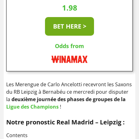
1.98
BET HERE >
Odds from
Les Merengue de Carlo Ancelotti recevront les Saxons
du RB Leipzig à Bernabéu ce mercredi pour disputer
la
deuxième journée des phases de groupes de la
Ligue des Champions
!
Notre pronostic Real Madrid – Leipzig :
Contents