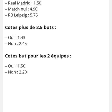
– Real Madrid : 1.50
– Match nul : 4.90
– RB Leipzig : 5.75
Cotes plus de 2.5 buts :
– Oui : 1.43
– Non : 2.45
Cotes but pour les 2 équipes :
– Oui : 1.56
– Non : 2.20