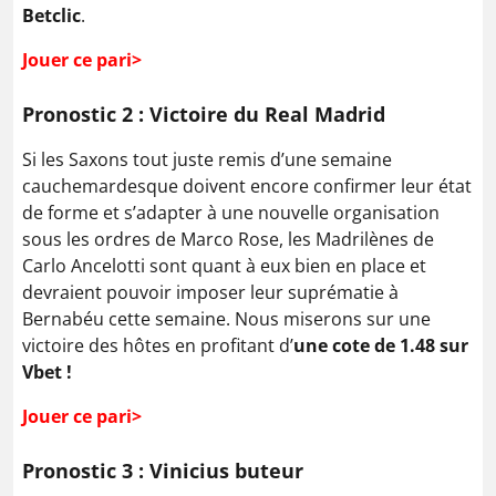
Betclic
.
Jouer ce pari>
Pronostic 2 : Victoire du Real Madrid
Si les Saxons tout juste remis d’une semaine
cauchemardesque doivent encore confirmer leur état
de forme et s’adapter à une nouvelle organisation
sous les ordres de Marco Rose, les Madrilènes de
Carlo Ancelotti sont quant à eux bien en place et
devraient pouvoir imposer leur suprématie à
Bernabéu cette semaine. Nous miserons sur une
victoire des hôtes en profitant d’
une cote de 1.48 sur
Vbet !
Jouer ce pari>
Pronostic 3 : Vinicius buteur