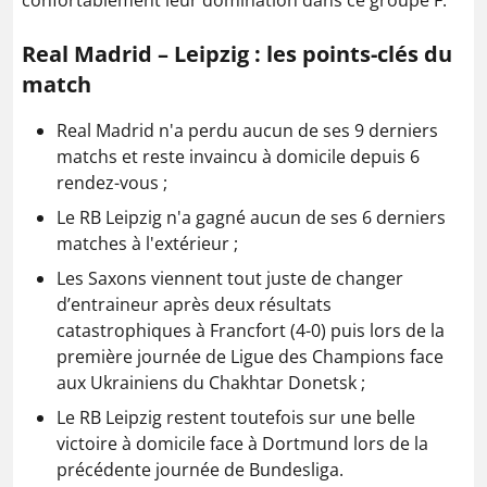
confortablement leur domination dans ce groupe F.
Real Madrid – Leipzig : les points-clés du
match
Real Madrid n'a perdu aucun de ses 9 derniers
matchs et reste invaincu à domicile depuis 6
rendez-vous ;
Le RB Leipzig n'a gagné aucun de ses 6 derniers
matches à l'extérieur ;
Les Saxons viennent tout juste de changer
d’entraineur après deux résultats
catastrophiques à Francfort (4-0) puis lors de la
première journée de Ligue des Champions face
aux Ukrainiens du Chakhtar Donetsk ;
Le RB Leipzig restent toutefois sur une belle
victoire à domicile face à Dortmund lors de la
précédente journée de Bundesliga.