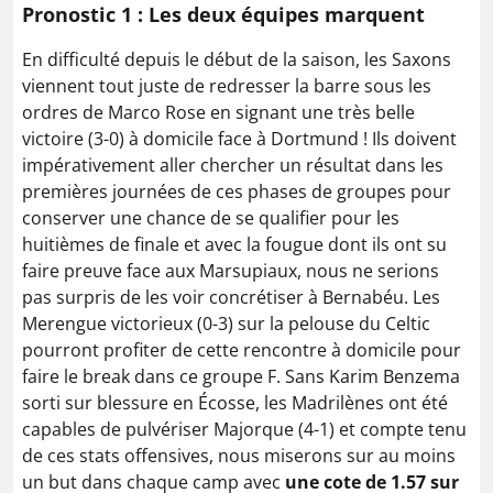
Pronostic 1 : Les deux équipes marquent
En difficulté depuis le début de la saison, les Saxons
viennent tout juste de redresser la barre sous les
ordres de Marco Rose en signant une très belle
victoire (3-0) à domicile face à Dortmund ! Ils doivent
impérativement aller chercher un résultat dans les
premières journées de ces phases de groupes pour
conserver une chance de se qualifier pour les
huitièmes de finale et avec la fougue dont ils ont su
faire preuve face aux Marsupiaux, nous ne serions
pas surpris de les voir concrétiser à Bernabéu. Les
Merengue victorieux (0-3) sur la pelouse du Celtic
pourront profiter de cette rencontre à domicile pour
faire le break dans ce groupe F. Sans Karim Benzema
sorti sur blessure en Écosse, les Madrilènes ont été
capables de pulvériser Majorque (4-1) et compte tenu
de ces stats offensives, nous miserons sur au moins
un but dans chaque camp avec
une cote de 1.57 sur