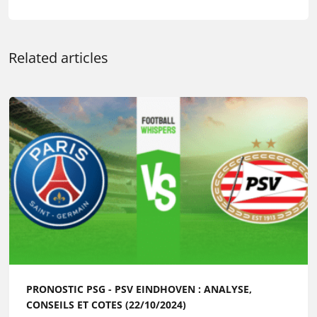
Related articles
PRONOSTIC PSG - PSV EINDHOVEN : ANALYSE,
CONSEILS ET COTES (22/10/2024)