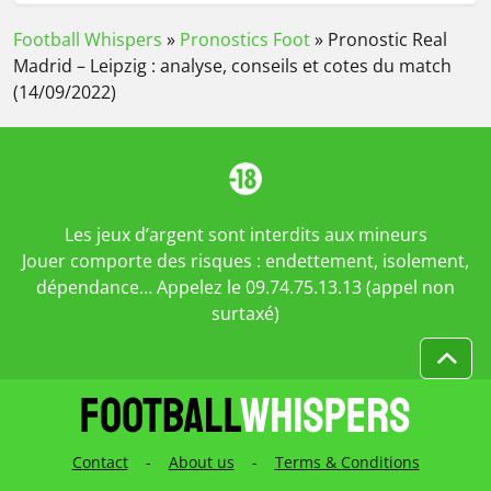
Football Whispers
»
Pronostics Foot
»
Pronostic Real
Madrid – Leipzig : analyse, conseils et cotes du match
(14/09/2022)
Les jeux d’argent sont interdits aux mineurs
Jouer comporte des risques : endettement, isolement,
dépendance… Appelez le 09.74.75.13.13 (appel non
surtaxé)
Contact
-
About us
-
Terms & Conditions