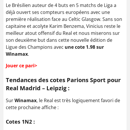
Le Brésilien auteur de 4 buts en 5 matchs de Liga a
déjà ouvert ses compteurs européens avec une
première réalisation face au Celtic Glasgow. Sans son
capitaine et acolyte Karim Benzema, Vinicius reste le
meilleur atout offensif du Real et nous miserons sur
son deuxième but dans cette nouvelle édition de
Ligue des Champions avec
une cote 1.98 sur
Winamax
.
Jouer ce pari>
Tendances des cotes Parions Sport pour
Real Madrid – Leipzig :
Sur
Winamax
, le Real est très logiquement favori de
cette prochaine affiche :
Cotes 1N2 :