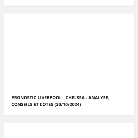
PRONOSTIC LIVERPOOL - CHELSEA : ANALYSE,
CONSEILS ET COTES (20/10/2024)