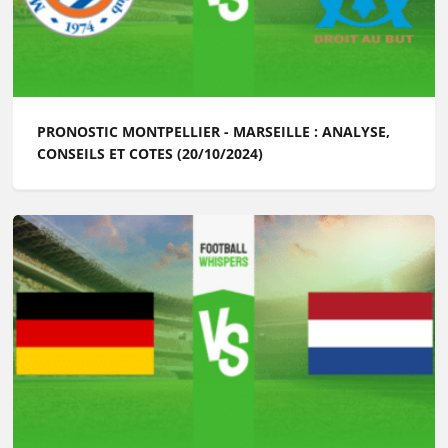
PRONOSTIC MONTPELLIER - MARSEILLE : ANALYSE,
CONSEILS ET COTES (20/10/2024)