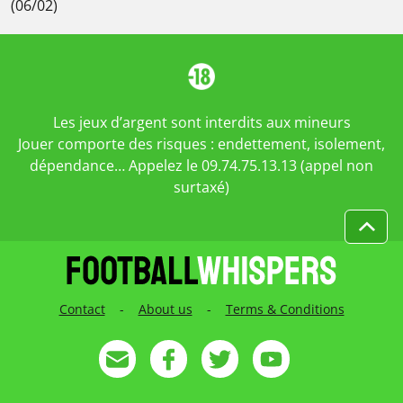
(06/02)
Les jeux d’argent sont interdits aux mineurs
Jouer comporte des risques : endettement, isolement,
dépendance… Appelez le 09.74.75.13.13 (appel non
surtaxé)
Contact
-
About us
-
Terms & Conditions