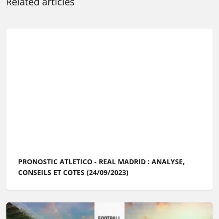
Related articles
PRONOSTIC ATLETICO - REAL MADRID : ANALYSE,
CONSEILS ET COTES (24/09/2023)