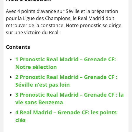
Avec 4 points d’avance sur Séville et la préparation
pour la Ligue des Champions, le Real Madrid doit
retrouver de la constance. Notre pronostic se dirige
sur une victoire du Real :
Contents
1
Pronostic Real Madrid – Grenade CF:
Notre sélection
2
Pronostic Real Madrid – Grenade CF :
Séville n’est pas loin
3
Pronostic Real Madrid – Grenade CF : la
vie sans Benzema
4
Real Madrid – Grenade CF: les points
clés