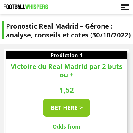
Pronostic Real Madrid – Gérone :
analyse, conseils et cotes (30/10/2022)
Prediction 1
Victoire du Real Madrid par 2 buts
ou +
1,52
BET HERE >
Odds from