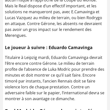
aucun risque à l’approche de la Coupe du Monde.
Mais le Real dispose d’un effectif important, et les
solutions ne manqueront pas, avec E.Camavinga et
Lucas Vazquez au milieu de terrain, ou bien Rodrygo
en attaque. Contre Gérone, les absents ne devraient
pas avoir un gros impact sur le rendement des
Merengues.
Le joueur à suivre : Eduardo Camavinga
Titulaire à Leipzig mardi, Eduardo Camavinga devrait
l’être encore contre Gérone. Le milieu de terrain
profite de l’absence de Luka Modric pour prendre des
minutes et doit montrer ce qu’il sait faire. Encore
timoré par instants, l’ancien Rennais doit se faire
violence lors de chaque prestation. Contre un
adversaire faible sur le papier, l’international devra se
montrer à son avantage ce dimanche.