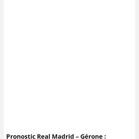
Pronostic Real Madrid – Gérone :