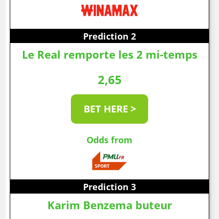
Prediction 2
Le Real remporte les 2 mi-temps
2,65
BET HERE >
Odds from
Prediction 3
Karim Benzema buteur