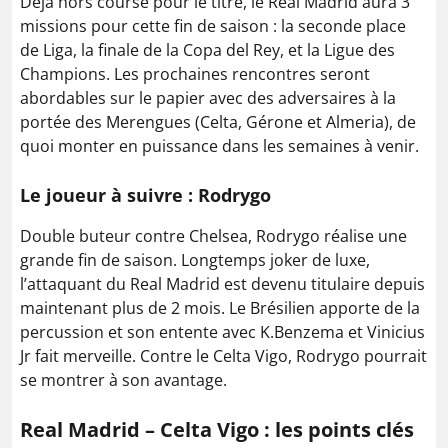
Déjà hors course pour le titre, le Real Madrid aura 3
missions pour cette fin de saison : la seconde place
de Liga, la finale de la Copa del Rey, et la Ligue des
Champions. Les prochaines rencontres seront
abordables sur le papier avec des adversaires à la
portée des Merengues (Celta, Gérone et Almeria), de
quoi monter en puissance dans les semaines à venir.
Le joueur à suivre : Rodrygo
Double buteur contre Chelsea, Rodrygo réalise une
grande fin de saison. Longtemps joker de luxe,
l’attaquant du Real Madrid est devenu titulaire depuis
maintenant plus de 2 mois. Le Brésilien apporte de la
percussion et son entente avec K.Benzema et Vinicius
Jr fait merveille. Contre le Celta Vigo, Rodrygo pourrait
se montrer à son avantage.
Real Madrid – Celta Vigo : les points clés