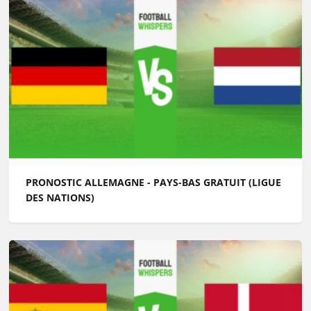
PRONOSTIC ALLEMAGNE - PAYS-BAS GRATUIT (LIGUE
DES NATIONS)