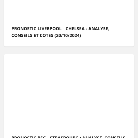
PRONOSTIC LIVERPOOL - CHELSEA : ANALYSE,
CONSEILS ET COTES (20/10/2024)
PRONOSTIC PSG - STRASBOURG : ANALYSE, CONSEILS