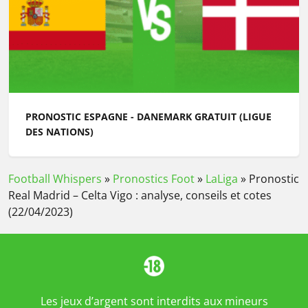
PRONOSTIC ESPAGNE - DANEMARK GRATUIT (LIGUE
DES NATIONS)
Football Whispers
»
Pronostics Foot
»
LaLiga
»
Pronostic
Real Madrid – Celta Vigo : analyse, conseils et cotes
(22/04/2023)
Les jeux d’argent sont interdits aux mineurs