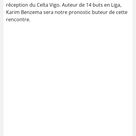
réception du Celta Vigo. Auteur de 14 buts en Liga,
Karim Benzema sera notre pronostic buteur de cette
rencontre.