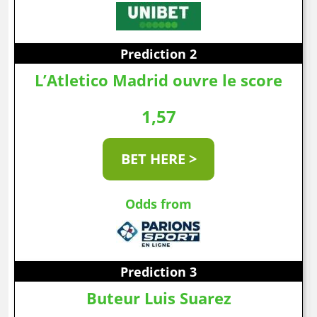
Prediction 2
L’Atletico Madrid ouvre le score
1,57
BET HERE >
Odds from
Prediction 3
Buteur Luis Suarez