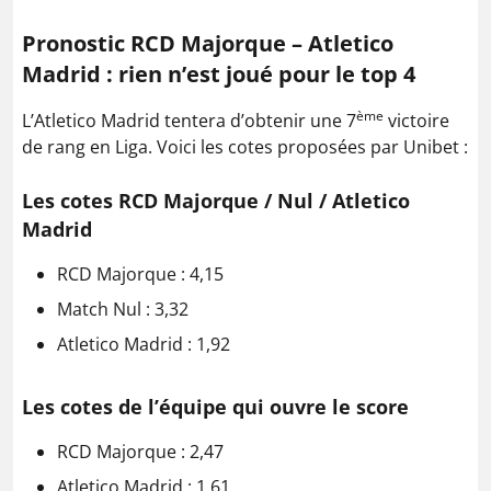
Pronostic RCD Majorque – Atletico
Madrid : rien n’est joué pour le top 4
ème
L’Atletico Madrid tentera d’obtenir une 7
victoire
de rang en Liga. Voici les cotes proposées par Unibet :
Les cotes RCD Majorque / Nul / Atletico
Madrid
RCD Majorque : 4,15
Match Nul : 3,32
Atletico Madrid : 1,92
Les cotes de l’équipe qui ouvre le score
RCD Majorque : 2,47
Atletico Madrid : 1,61