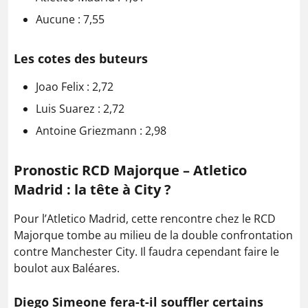
Aucune : 7,55
Les cotes des buteurs
Joao Felix : 2,72
Luis Suarez : 2,72
Antoine Griezmann : 2,98
Pronostic RCD Majorque – Atletico
Madrid : la tête à City ?
Pour l’Atletico Madrid, cette rencontre chez le RCD
Majorque tombe au milieu de la double confrontation
contre Manchester City. Il faudra cependant faire le
boulot aux Baléares.
Diego Simeone fera-t-il souffler certains