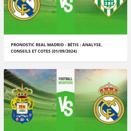
PRONOSTIC REAL MADRID - BÉTIS : ANALYSE,
CONSEILS ET COTES (01/09/2024)