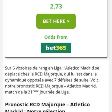
2,73
BET HERE >
Odds from
Sur 6 victoires de rang en Liga, l’Atletico Madrid se
déplace chez le RCD Majorque, qui lui est dans la
dynamique opposée avec 7 défaites de suite. Voici
notre pronostic RCD Majorque – Atletico Madrid,
ème
match de la 31
journée de Liga.
Pronostic RCD Majorque – Atletico
Madrid : Notre sélection