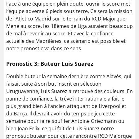
Face à une équipe en plein doute, ouvrir le score met
l’équipe adverse 6 pieds sous terre. Ce sera la mission
de l’Atletico Madrid sur le terrain du RCD Majorque.
Mené au score, les 18èmes de Liga auraient beaucoup
de mal à revenir au score. Et avec la confiance
actuelle des Madrilènes, ce scénario est possible et
notre pronostic va dans ce sens.
Pronostic 3: Buteur Luis Suarez
Double buteur la semaine dernière contre Alavés, qui
faisait suite à son but inscrit en sélection
Uruguayenne, Luis Suarez a retrouvé des couleurs. En
panne de confiance, la trêve internationale a fait le
plus grand bien à l’ancien attaquant de Liverpool et
du Barça. Il devrait avoir du temps de jeu cette
semaine pour faire souffler Antoine Griezmann ou
bien Joao Felix, ce qui fait de Luis Suarez notre
pronostic buteur pour cette rencontre RCD Majorque