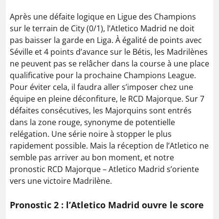
Après une défaite logique en Ligue des Champions
sur le terrain de City (0/1), l’Atletico Madrid ne doit
pas baisser la garde en Liga. À égalité de points avec
Séville et 4 points d’avance sur le Bétis, les Madrilènes
ne peuvent pas se relâcher dans la course à une place
qualificative pour la prochaine Champions League.
Pour éviter cela, il faudra aller s’imposer chez une
équipe en pleine déconfiture, le RCD Majorque. Sur 7
défaites consécutives, les Majorquins sont entrés
dans la zone rouge, synonyme de potentielle
relégation. Une série noire à stopper le plus
rapidement possible. Mais la réception de l’Atletico ne
semble pas arriver au bon moment, et notre
pronostic RCD Majorque – Atletico Madrid s’oriente
vers une victoire Madrilène.
Pronostic 2 : l’Atletico Madrid ouvre le score