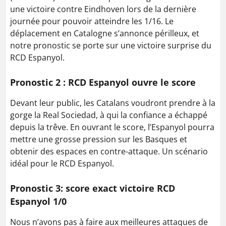
une victoire contre Eindhoven lors de la dernière
journée pour pouvoir atteindre les 1/16. Le
déplacement en Catalogne s’annonce périlleux, et
notre pronostic se porte sur une victoire surprise du
RCD Espanyol.
Pronostic 2 : RCD Espanyol ouvre le score
Devant leur public, les Catalans voudront prendre à la
gorge la Real Sociedad, à qui la confiance a échappé
depuis la trêve. En ouvrant le score, l’Espanyol pourra
mettre une grosse pression sur les Basques et
obtenir des espaces en contre-attaque. Un scénario
idéal pour le RCD Espanyol.
Pronostic 3: score exact victoire RCD
Espanyol 1/0
Nous n’avons pas à faire aux meilleures attaques de