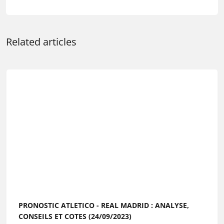
Related articles
PRONOSTIC ATLETICO - REAL MADRID : ANALYSE,
CONSEILS ET COTES (24/09/2023)