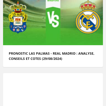
PRONOSTIC LAS PALMAS - REAL MADRID : ANALYSE,
CONSEILS ET COTES (29/08/2024)