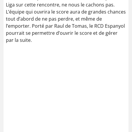
Liga sur cette rencontre, ne nous le cachons pas.
L’équipe qui ouvrira le score aura de grandes chances
tout d’abord de ne pas perdre, et même de
l’emporter. Porté par Raul de Tomas, le RCD Espanyol
pourrait se permettre d’ouvrir le score et de gérer
par la suite.