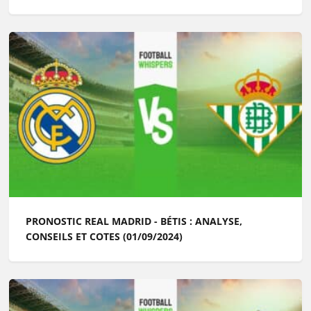
PRONOSTIC REAL MADRID - BÉTIS : ANALYSE,
CONSEILS ET COTES (01/09/2024)