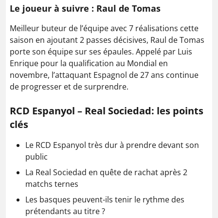
Le joueur à suivre : Raul de Tomas
Meilleur buteur de l’équipe avec 7 réalisations cette
saison en ajoutant 2 passes décisives, Raul de Tomas
porte son équipe sur ses épaules. Appelé par Luis
Enrique pour la qualification au Mondial en
novembre, l’attaquant Espagnol de 27 ans continue
de progresser et de surprendre.
RCD Espanyol – Real Sociedad: les points
clés
Le RCD Espanyol très dur à prendre devant son
public
La Real Sociedad en quête de rachat après 2
matchs ternes
Les basques peuvent-ils tenir le rythme des
prétendants au titre ?