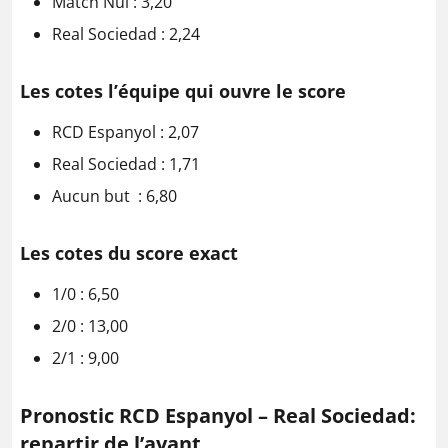
Match Nul : 3,20
Real Sociedad : 2,24
Les cotes l’équipe qui ouvre le score
RCD Espanyol : 2,07
Real Sociedad : 1,71
Aucun but : 6,80
Les cotes du score exact
1/0 : 6,50
2/0 : 13,00
2/1 : 9,00
Pronostic RCD Espanyol – Real Sociedad:
repartir de l’avant