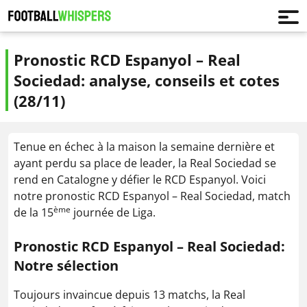
Pronostic RCD Espanyol – Real
Sociedad: analyse, conseils et cotes
(28/11)
Tenue en échec à la maison la semaine dernière et
ayant perdu sa place de leader, la Real Sociedad se
rend en Catalogne y défier le RCD Espanyol. Voici
notre pronostic RCD Espanyol – Real Sociedad, match
ème
de la 15
journée de Liga.
Pronostic RCD Espanyol – Real Sociedad:
Notre sélection
Toujours invaincue depuis 13 matchs, la Real