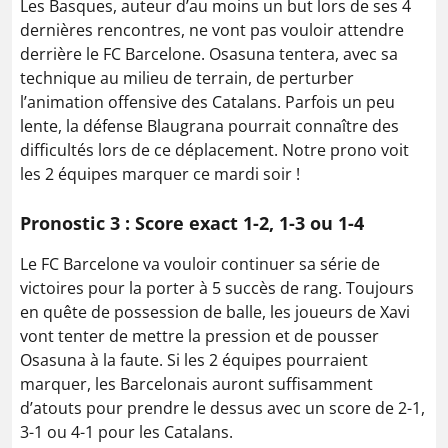
Les Basques, auteur d’au moins un but lors de ses 4
dernières rencontres, ne vont pas vouloir attendre
derrière le FC Barcelone. Osasuna tentera, avec sa
technique au milieu de terrain, de perturber
l’animation offensive des Catalans. Parfois un peu
lente, la défense Blaugrana pourrait connaître des
difficultés lors de ce déplacement. Notre prono voit
les 2 équipes marquer ce mardi soir !
Pronostic 3 : Score exact 1-2, 1-3 ou 1-4
Le FC Barcelone va vouloir continuer sa série de
victoires pour la porter à 5 succès de rang. Toujours
en quête de possession de balle, les joueurs de Xavi
vont tenter de mettre la pression et de pousser
Osasuna à la faute. Si les 2 équipes pourraient
marquer, les Barcelonais auront suffisamment
d’atouts pour prendre le dessus avec un score de 2-1,
3-1 ou 4-1 pour les Catalans.