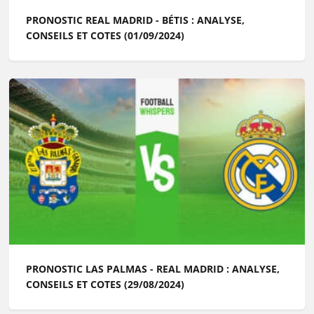
PRONOSTIC REAL MADRID - BÉTIS : ANALYSE,
CONSEILS ET COTES (01/09/2024)
PRONOSTIC LAS PALMAS - REAL MADRID : ANALYSE,
CONSEILS ET COTES (29/08/2024)