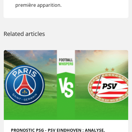
première apparition.
Related articles
PRONOSTIC PSG - PSV EINDHOVEN : ANALYSE,