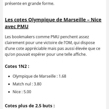
présente en grande forme.
Les cotes
Olympique de Marseille – Nice
avec PMU
Les bookmakers comme PMU penchent assez
clairement pour une victoire de l’OM, qui dispose
d’une cote appréciable mais pas aussi élevée que ce
qu’on pouvait espérer pour une telle affiche.
Cotes 1N2 :
Olympique de Marseille : 1.68
Match nul : 3.80
Nice : 5.00
Cotes plus de 2.5 buts :