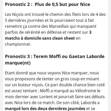
Pronostic 2 : Plus de 0,5 but pour Nice
Les Niçois ont trouvé le chemin des filets lors de 4 des
5 dernières journées et ils pourraient tout à fait
remettre ça contre des Marseillais qui manquent
parfois de sérénité en défense et restent sur
3
matchs à domicile sans clean sheet
en
championnat.
Pronostic 3 : Terem Moffi ou Gaetan Laborde
marque(nt)
Etant donné que nous voyons Nice marquer, nous
vous proposons de tenter un gros coup en misant
sur un buteur niçois. Ce pari double chance bien coté
est assez tentant : Moffi a marqué au Vélodrome le
mois dernier avec Lorient et pourrait faire ses débuts
avec Nice lors de ce match. De son côté, Laborde a
marqué lors des deux dernières journées
et se