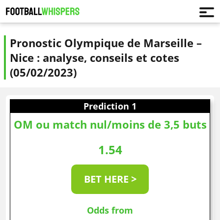
Pronostic Olympique de Marseille –
Nice : analyse, conseils et cotes
(05/02/2023)
Prediction 1
OM ou match nul/moins de 3,5 buts
1.54
BET HERE >
Odds from