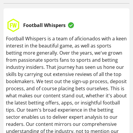
Football Whispers
Football Whispers is a team of aficionados with a keen
interest in the beautiful game, as well as sports
betting more generally. Over the years, we've grown
from passionate sports fans to sports and betting
industry insiders. That journey has seen us hone our
skills by carrying out extensive reviews of all the top
bookmakers. We test out the sign-up process, deposit
process, and of course placing bets ourselves. This is
what makes our content stand out, whether it's about
the latest betting offers, apps, or insightful football
tips. Our team's broad experience in the betting
sector enables us to deliver expert analysis to our
readers. Our content mirrors our comprehensive
understanding of the industry, not to mention our