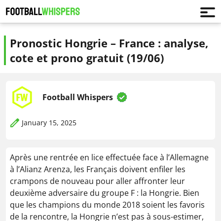
Pronostic Hongrie – France : analyse,
cote et prono gratuit (19/06)
Football Whispers
January 15, 2025
Après une rentrée en lice effectuée face à l’Allemagne
à l’Alianz Arenza, les Français doivent enfiler les
crampons de nouveau pour aller affronter leur
deuxième adversaire du groupe F : la Hongrie. Bien
que les champions du monde 2018 soient les favoris
de la rencontre, la Hongrie n’est pas à sous-estimer,