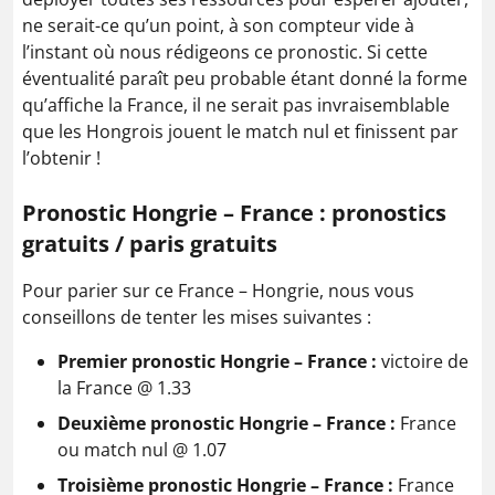
ne serait-ce qu’un point, à son compteur vide à
l’instant où nous rédigeons ce pronostic. Si cette
éventualité paraît peu probable étant donné la forme
qu’affiche la France, il ne serait pas invraisemblable
que les Hongrois jouent le match nul et finissent par
l’obtenir !
Pronostic Hongrie – France : pronostics
gratuits / paris gratuits
Pour parier sur ce France – Hongrie, nous vous
conseillons de tenter les mises suivantes :
Premier pronostic Hongrie – France :
victoire de
la France @ 1.33
Deuxième pronostic Hongrie – France :
France
ou match nul @ 1.07
Troisième pronostic Hongrie – France :
France