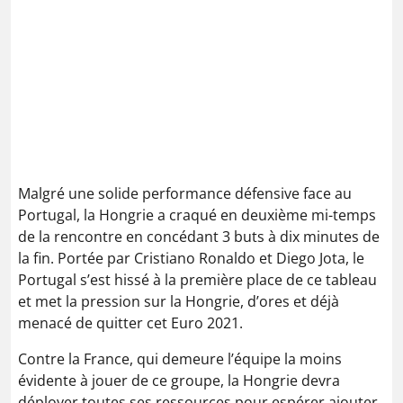
Malgré une solide performance défensive face au
Portugal, la Hongrie a craqué en deuxième mi-temps
de la rencontre en concédant 3 buts à dix minutes de
la fin. Portée par Cristiano Ronaldo et Diego Jota, le
Portugal s’est hissé à la première place de ce tableau
et met la pression sur la Hongrie, d’ores et déjà
menacé de quitter cet Euro 2021.
Contre la France, qui demeure l’équipe la moins
évidente à jouer de ce groupe, la Hongrie devra
déployer toutes ses ressources pour espérer ajouter,