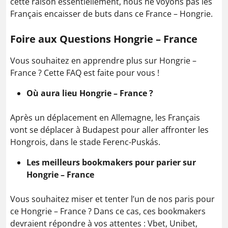
cette raison essentiellement, nous ne voyons pas les
Français encaisser de buts dans ce France – Hongrie.
Foire aux Questions Hongrie – France
Vous souhaitez en apprendre plus sur Hongrie –
France ? Cette FAQ est faite pour vous !
Où aura lieu Hongrie – France ?
Après un déplacement en Allemagne, les Français
vont se déplacer à Budapest pour aller affronter les
Hongrois, dans le stade Ferenc-Puskás.
Les meilleurs bookmakers pour parier sur
Hongrie – France
Vous souhaitez miser et tenter l’un de nos paris pour
ce Hongrie – France ? Dans ce cas, ces bookmakers
devraient répondre à vos attentes : Vbet, Unibet,