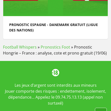
PRONOSTIC ESPAGNE - DANEMARK GRATUIT (LIGUE
DES NATIONS)
Football Whispers
»
Pronostics Foot
»
Pronostic
Hongrie – France : analyse, cote et prono gratuit (19/06)
Les jeux d’argent sont interdits aux mineurs
Jouer comporte des risques : endettement, isolement,
dépendance… Appelez le 09.74.75.13.13 (appel non
surtaxé)