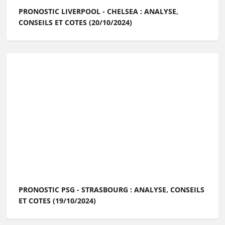
PRONOSTIC LIVERPOOL - CHELSEA : ANALYSE,
CONSEILS ET COTES (20/10/2024)
PRONOSTIC PSG - STRASBOURG : ANALYSE, CONSEILS
ET COTES (19/10/2024)