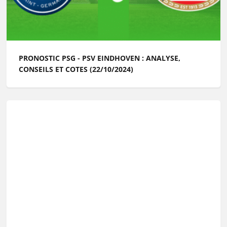
PRONOSTIC PSG - PSV EINDHOVEN : ANALYSE,
CONSEILS ET COTES (22/10/2024)