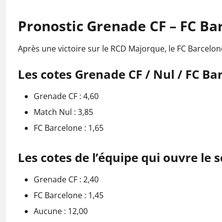
Pronostic Grenade CF – FC Bar
Après une victoire sur le RCD Majorque, le FC Barcelon
Les cotes Grenade CF / Nul / FC Ba
Grenade CF : 4,60
Match Nul : 3,85
FC Barcelone : 1,65
Les cotes de l’équipe qui ouvre le 
Grenade CF : 2,40
FC Barcelone : 1,45
Aucune : 12,00