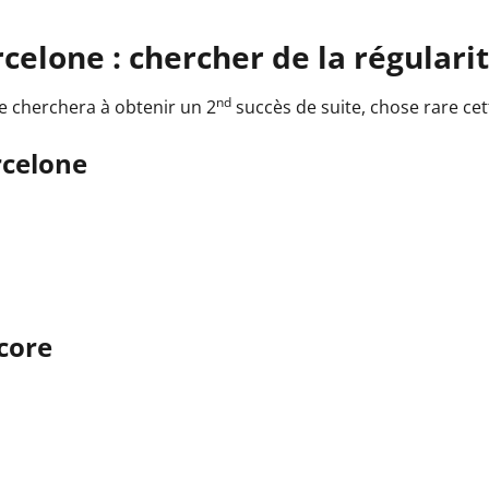
celone : chercher de la régulari
nd
e cherchera à obtenir un 2
succès de suite, chose rare cet
rcelone
score