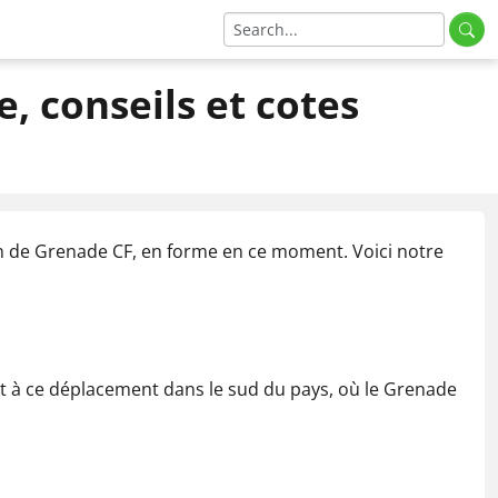
, conseils et cotes
in de Grenade CF, en forme en ce moment. Voici notre
t à ce déplacement dans le sud du pays, où le Grenade