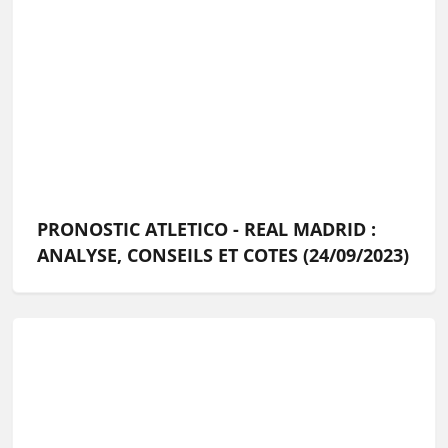
PRONOSTIC ATLETICO - REAL MADRID :
ANALYSE, CONSEILS ET COTES (24/09/2023)