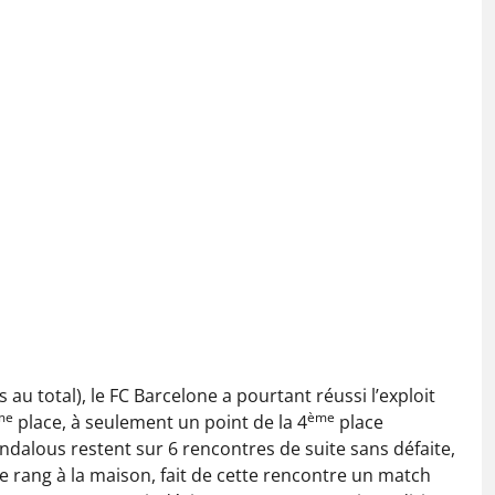
u total), le FC Barcelone a pourtant réussi l’exploit
me
ème
place, à seulement un point de la 4
place
dalous restent sur 6 rencontres de suite sans défaite,
de rang à la maison, fait de cette rencontre un match