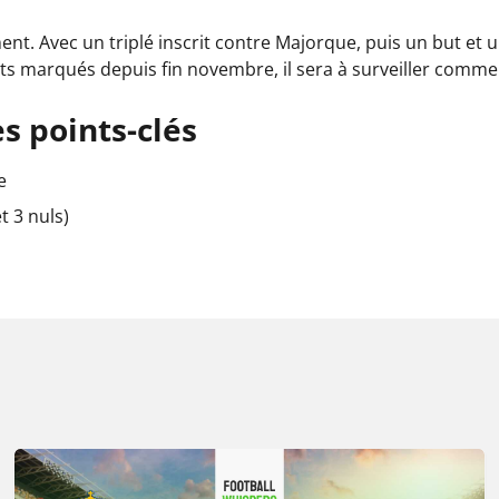
nt. Avec un triplé inscrit contre Majorque, puis un but et u
 marqués depuis fin novembre, il sera à surveiller comme le
s points-clés
e
t 3 nuls)