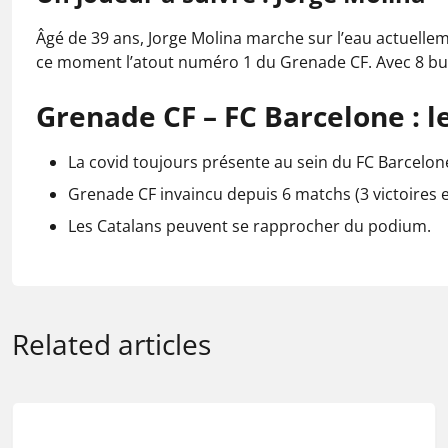
Âgé de 39 ans, Jorge Molina marche sur l’eau actuelleme
ce moment l’atout numéro 1 du Grenade CF. Avec 8 buts
Grenade CF – FC Barcelone : le
La covid toujours présente au sein du FC Barcelon
Grenade CF invaincu depuis 6 matchs (3 victoires e
Les Catalans peuvent se rapprocher du podium.
Related articles