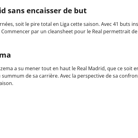
id sans encaisser de but
rnées, soit le pire total en Liga cette saison. Avec 41 buts i
Commencer par un cleansheet pour le Real permettrait de rep
ema
nzema a su mener tout en haut le Real Madrid, que ce soit 
t au summum de sa carrière. Avec la perspective de sa conf
aison.