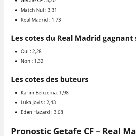
Getafe CF : 5,20
Match Nul : 3,31
Real Madrid : 1,73
Les cotes du Real Madrid gagnant 
Oui : 2,28
Non : 1,32
Les cotes des buteurs
Karim Benzema: 1,98
Luka Jovis : 2,43
Eden Hazard : 3,68
Pronostic Getafe CF – Real M