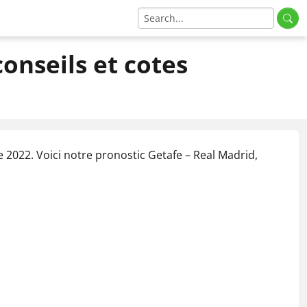
conseils et cotes
 2022. Voici notre pronostic Getafe – Real Madrid,