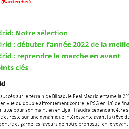
 (Barrierebet).
rid: Notre sélection
rid : débuter l’année 2022 de la meil
drid : reprendre la marche en avant
ints clés
id
n
uccès sur le terrain de Bilbao, le Real Madrid entame la 2
en vue du double affrontement contre le PSG en 1/8 de fina
utte pour son maintien en Liga. Il faudra cependant être sér
e et reste sur une dynamique intéressante avant la trêve d
encontre et garde les faveurs de notre pronostic, en le voyan