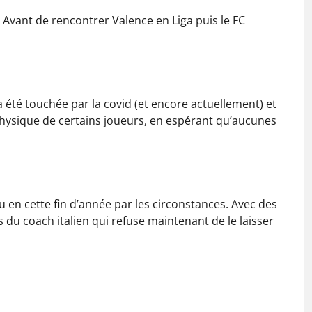
 Avant de rencontrer Valence en Liga puis le FC
 a été touchée par la covid (et encore actuellement) et
t physique de certains joueurs, en espérant qu’aucunes
en cette fin d’année par les circonstances. Avec des
s du coach italien qui refuse maintenant de le laisser