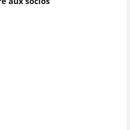
re aux socios