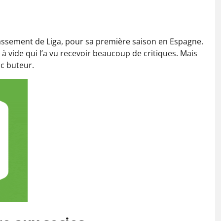
classement de Liga, pour sa première saison en Espagne.
à vide qui l’a vu recevoir beaucoup de critiques. Mais
ic buteur.