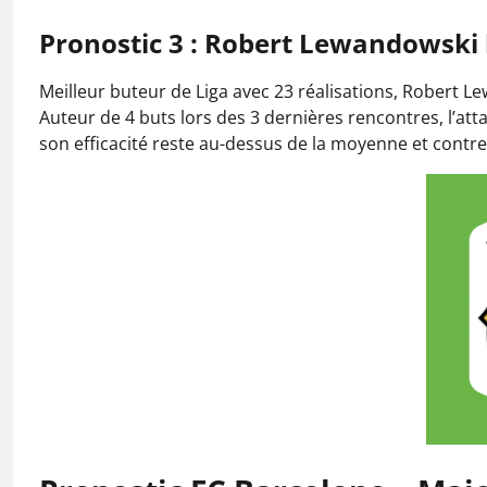
Pronostic 3 : Robert Lewandowski
Meilleur buteur de Liga avec 23 réalisations, Robert L
Auteur de 4 buts lors des 3 dernières rencontres, l’at
son efficacité reste au-dessus de la moyenne et contre