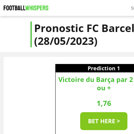
S
Pronostic FC Barcel
(28/05/2023)
Prediction 1
Victoire du Barça par 2
ou +
1,76
BET HERE >