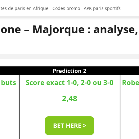
ites de paris en Afrique
Codes promo
APK paris sportifs
1xbet
Code promo 1xbet
1xBet APK
one – Majorque : analyse, 
Melbet
Code Promo Melbet
Melbet APK
Bet2africa
Code promo Linebet
Linebet APK
Linebet
Code promo Bet223
Bet2africa APK
Bet223
Prediction 2
Code Promo Premierbet
Paripesa APK
 buts
Score exact 1-0, 2-0 ou 3-0
Robe
Code promo Bet2africa
Bet223 APK
Code promo Paripesa
2,48
Code promo Betwinner
BET HERE >