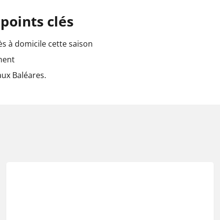
points clés
 à domicile cette saison
ment
aux Baléares.