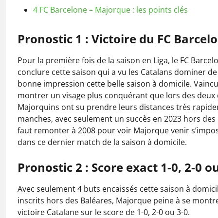
4
FC Barcelone – Majorque : les points clés
Pronostic 1 : Victoire du FC Barcel
Pour la première fois de la saison en Liga, le FC Barce
conclure cette saison qui a vu les Catalans dominer de
bonne impression cette belle saison à domicile. Vainc
montrer un visage plus conquérant que lors des deux d
Majorquins ont su prendre leurs distances très rapidem
manches, avec seulement un succès en 2023 hors des Balé
faut remonter à 2008 pour voir Majorque venir s’impos
dans ce dernier match de la saison à domicile.
Pronostic 2 : Score exact 1-0, 2-0 o
Avec seulement 4 buts encaissés cette saison à domicil
inscrits hors des Baléares, Majorque peine à se montr
victoire Catalane sur le score de 1-0, 2-0 ou 3-0.