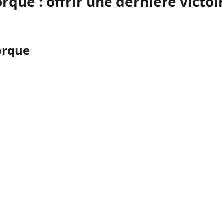
rque : offrir une dernière victoi
orque