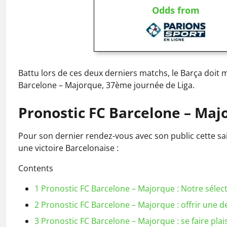
Odds from
Battu lors de ces deux derniers matchs, le Barça doit 
Barcelone – Majorque, 37ème journée de Liga.
Pronostic FC Barcelone – Majo
Pour son dernier rendez-vous avec son public cette sa
une victoire Barcelonaise :
Contents
1
Pronostic FC Barcelone – Majorque : Notre sélec
2
Pronostic FC Barcelone – Majorque : offrir une de
3
Pronostic FC Barcelone – Majorque : se faire plais