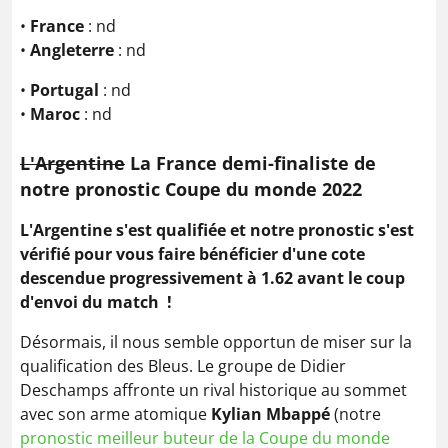
•
France
: nd
•
Angleterre
: nd
•
Portugal
: nd
•
Maroc
: nd
L'Argentine
La France demi-finaliste de
notre pronostic Coupe du monde 2022
L'Argentine s'est qualifiée et notre pronostic s'est
vérifié pour vous faire bénéficier d'une cote
descendue progressivement à 1.62 avant le coup
d'envoi du match !
Désormais, il nous semble opportun de miser sur la
qualification des Bleus. Le groupe de Didier
Deschamps affronte un rival historique au sommet
avec son arme atomique
Kylian Mbappé
(notre
pronostic meilleur buteur de la Coupe du monde