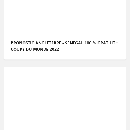
PRONOSTIC ANGLETERRE - SÉNÉGAL 100 % GRATUIT :
COUPE DU MONDE 2022