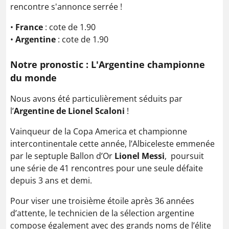
rencontre s'annonce serrée !
•
France
: cote de 1.90
•
Argentine
: cote de 1.90
Notre pronostic : L'Argentine championne
du monde
Nous avons été particulièrement séduits par
l’
Argentine de Lionel Scaloni
!
Vainqueur de la Copa America et championne
intercontinentale cette année, l’Albiceleste emmenée
par le septuple Ballon d’Or
Lionel Messi
, poursuit
une série de 41 rencontres pour une seule défaite
depuis 3 ans et demi.
Pour viser une troisième étoile après 36 années
d’attente, le technicien de la sélection argentine
compose également avec des grands noms de l’élite