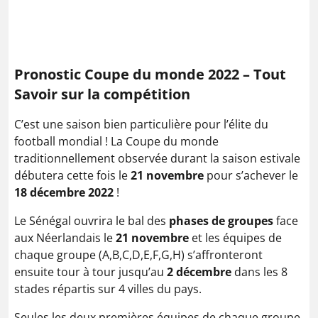
Pronostic Coupe du monde 2022 – Tout
Savoir sur la compétition
C’est une saison bien particulière pour l’élite du
football mondial ! La Coupe du monde
traditionnellement observée durant la saison estivale
débutera cette fois le
21 novembre
pour s’achever le
18 décembre 2022
!
Le Sénégal ouvrira le bal des
phases de groupes
face
aux Néerlandais le
21 novembre
et les équipes de
chaque groupe (A,B,C,D,E,F,G,H) s’affronteront
ensuite tour à tour jusqu’au
2 décembre
dans les 8
stades répartis sur 4 villes du pays.
Seules les deux premières équipes de chaque groupe