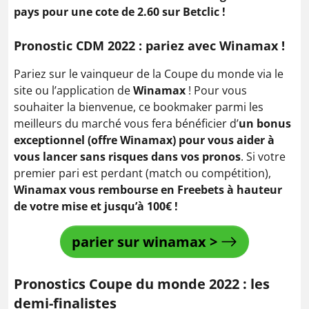
pays pour une cote de 2.60 sur Betclic !
Pronostic CDM 2022 : pariez avec Winamax !
Pariez sur le vainqueur de la Coupe du monde via le
site ou l’application de
Winamax
! Pour vous
souhaiter la bienvenue, ce bookmaker parmi les
meilleurs du marché vous fera bénéficier d’
un bonus
exceptionnel (offre Winamax) pour vous aider à
vous lancer sans risques dans vos pronos
. Si votre
premier pari est perdant (match ou compétition),
Winamax vous rembourse en Freebets à hauteur
de votre mise et jusqu’à 100€ !
parier sur winamax >
Pronostics Coupe du monde 2022 : les
demi-finalistes