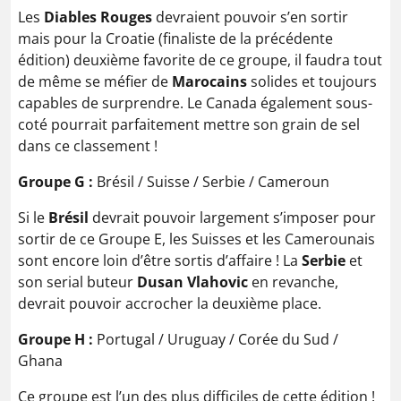
Les
Diables Rouges
devraient pouvoir s’en sortir
mais pour la Croatie (finaliste de la précédente
édition) deuxième favorite de ce groupe, il faudra tout
de même se méfier de
Marocains
solides et toujours
capables de surprendre. Le Canada également sous-
coté pourrait parfaitement mettre son grain de sel
dans ce classement !
Groupe G :
Brésil / Suisse / Serbie / Cameroun
Si le
Brésil
devrait pouvoir largement s’imposer pour
sortir de ce Groupe E, les Suisses et les Camerounais
sont encore loin d’être sortis d’affaire ! La
Serbie
et
son serial buteur
Dusan Vlahovic
en revanche,
devrait pouvoir accrocher la deuxième place.
Groupe H :
Portugal / Uruguay / Corée du Sud /
Ghana
Ce groupe est l’un des plus difficiles de cette édition !