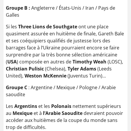
Groupe B :
Angleterre / États-Unis / Iran / Pays de
Galles
Si les
Three Lions
de Southgate
ont une place
quasiment assurée en huitième de finale, Gareth Bale
et ses coéquipiers qualifiés de justesse lors des
barrages face à l’Ukraine pourraient encore se faire
surprendre par la très bonne sélection américaine
(
USA
)
composée en autres de
Timothy Weah
(LOSC),
Christian Pulisic
(Chelsea),
Tyler Adams
(Leeds
United),
Weston McKennie
(Juventus Turin)…
Groupe C
: Argentine / Mexique / Pologne / Arabie
saoudite
Les
Argentins
et les
Polonais
nettement supérieurs
au
Mexique
et à
l’Arabie Saoudite
devraient pouvoir
accéder aux huitièmes de la coupe du monde sans
trop de difficultés.