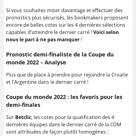
Si vous souhaitez miser davantage et effectuer des
pronostics plus sécurisés, les bookmakers proposent
encore de belles cotes sur les 4 dernières sélections
capables d’atteindre le dernier carré !
Voici selon
nous le pari à ne pas manquer
!
Pronostic demi-finaliste de la Coupe du
monde 2022 – Analyse
Plus que de place à prendre pour rejoindre la Croatie
et l'Argentine dans le dernier carré !
Coupe du monde 2022 : les favoris pour les
demi-finales
Sur
Betclic
, les cotes pour la qualification des 4
dernières équipes dans le dernier carré de la CDM
sont attribuées de façon plutôt homogènes :