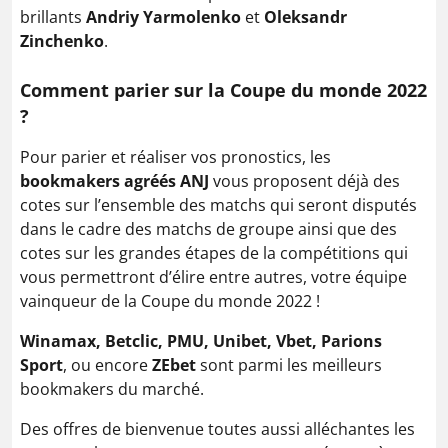
brillants
Andriy Yarmolenko
et
Oleksandr
Zinchenko
.
Comment parier sur la Coupe du monde 2022
?
Pour parier et réaliser vos pronostics, les
bookmakers agréés ANJ
vous proposent déjà des
cotes sur l’ensemble des matchs qui seront disputés
dans le cadre des matchs de groupe ainsi que des
cotes sur les grandes étapes de la compétitions qui
vous permettront d’élire entre autres, votre équipe
vainqueur de la Coupe du monde 2022 !
Winamax, Betclic, PMU, Unibet, Vbet, Parions
Sport
, ou encore
ZEbet
sont parmi les meilleurs
bookmakers du marché.
Des offres de bienvenue toutes aussi alléchantes les