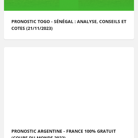
PRONOSTIC TOGO - SÉNÉGAL : ANALYSE, CONSEILS ET
COTES (21/11/2023)
PRONOSTIC ARGENTINE - FRANCE 100% GRATUIT
(COUPE DU MONDE 2022)