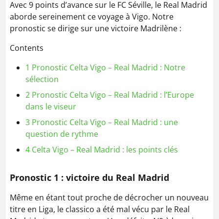
Avec 9 points d’avance sur le FC Séville, le Real Madrid
aborde sereinement ce voyage à Vigo. Notre
pronostic se dirige sur une victoire Madrilène :
Contents
1
Pronostic Celta Vigo – Real Madrid : Notre
sélection
2
Pronostic Celta Vigo – Real Madrid : l’Europe
dans le viseur
3
Pronostic Celta Vigo – Real Madrid : une
question de rythme
4
Celta Vigo – Real Madrid : les points clés
Pronostic 1 : victoire du Real Madrid
Même en étant tout proche de décrocher un nouveau
titre en Liga, le classico a été mal vécu par le Real