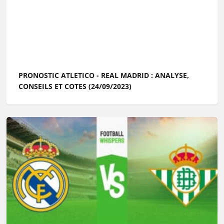
PRONOSTIC ATLETICO - REAL MADRID : ANALYSE,
CONSEILS ET COTES (24/09/2023)