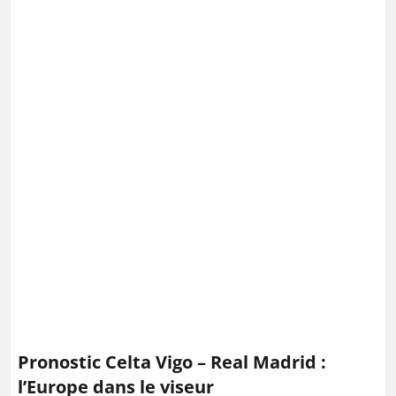
Pronostic Celta Vigo – Real Madrid :
l’Europe dans le viseur