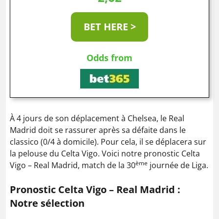
BET HERE >
Odds from
À 4 jours de son déplacement à Chelsea, le Real
Madrid doit se rassurer après sa défaite dans le
classico (0/4 à domicile). Pour cela, il se déplacera sur
la pelouse du Celta Vigo. Voici notre pronostic Celta
ème
Vigo – Real Madrid, match de la 30
journée de Liga.
Pronostic Celta Vigo – Real Madrid :
Notre sélection