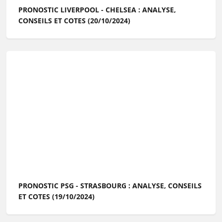
PRONOSTIC LIVERPOOL - CHELSEA : ANALYSE,
CONSEILS ET COTES (20/10/2024)
PRONOSTIC PSG - STRASBOURG : ANALYSE, CONSEILS
ET COTES (19/10/2024)