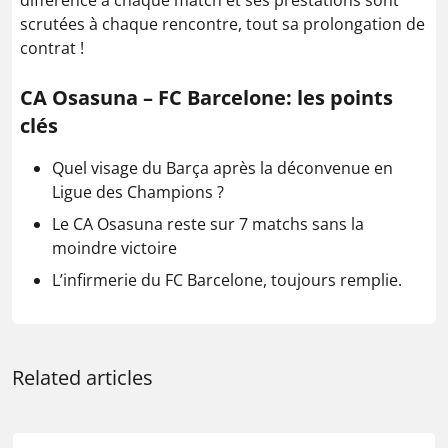
différence à chaque match et ses prestations sont
scrutées à chaque rencontre, tout sa prolongation de
contrat !
CA Osasuna – FC Barcelone: les points
clés
Quel visage du Barça après la déconvenue en
Ligue des Champions ?
Le CA Osasuna reste sur 7 matchs sans la
moindre victoire
L’infirmerie du FC Barcelone, toujours remplie.
Related articles