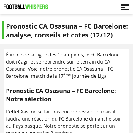
Pronostic CA Osasuna – FC Barcelone:
analyse, conseils et cotes (12/12)
Éliminé de la Ligue des Champions, le FC Barcelone
doit réagir et se reprendre sur le terrain du CA
Osasuna. Voici notre pronostic CA Osasuna – FC
ème
Barcelone, match de la 17
journée de Liga.
Pronostic CA Osasuna – FC Barcelone:
Notre sélection
L’effet Xavi ne se fait pas encore ressentir, mais il
faudra une réaction du FC Barcelone dimanche soir
au Pays basque. Notre pronostic se porte sur un