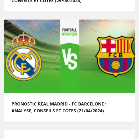
CONSEILS ET COTES (25/08/2024)
PRONOSTIC REAL MADRID - FC BARCELONE :
ANALYSE, CONSEILS ET COTES (21/04/2024)