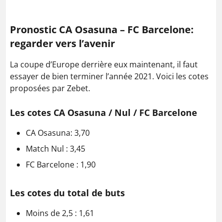
Pronostic CA Osasuna – FC Barcelone:
regarder vers l’avenir
La coupe d’Europe derrière eux maintenant, il faut
essayer de bien terminer l’année 2021. Voici les cotes
proposées par Zebet.
Les cotes CA Osasuna / Nul / FC Barcelone
CA Osasuna: 3,70
Match Nul : 3,45
FC Barcelone : 1,90
Les cotes du total de buts
Moins de 2,5 : 1,61