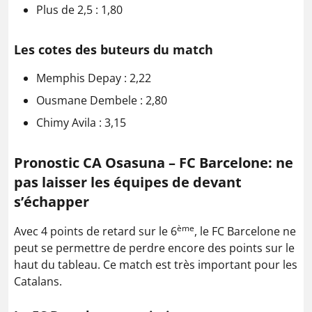
Plus de 2,5 : 1,80
Les cotes des buteurs du match
Memphis Depay : 2,22
Ousmane Dembele : 2,80
Chimy Avila : 3,15
Pronostic CA Osasuna – FC Barcelone: ne
pas laisser les équipes de devant
s’échapper
ème
Avec 4 points de retard sur le 6
, le FC Barcelone ne
peut se permettre de perdre encore des points sur le
haut du tableau. Ce match est très important pour les
Catalans.