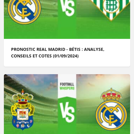
PRONOSTIC REAL MADRID - BÉTIS : ANALYSE,
CONSEILS ET COTES (01/09/2024)