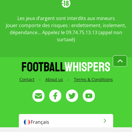
Les jeux d’argent sont interdits aux mineurs
Jouer comporte des risques : endettement, isolement,
dépendance… Appelez le 09.74.75.13.13 (appel non
surtaxé)
Contact
-
About us
-
Terms & Conditions
Français