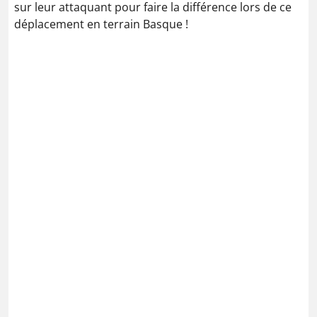
sur leur attaquant pour faire la différence lors de ce
déplacement en terrain Basque !