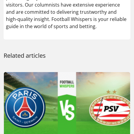
visitors. Our columnists have extensive experience
and are committed to delivering trustworthy and
high-quality insight. Football Whispers is your reliable
guide in the world of sports and betting.
Related articles