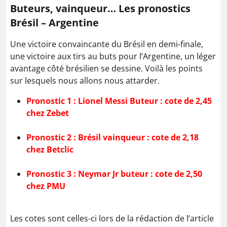
Buteurs, vainqueur… Les pronostics
Brésil – Argentine
Une victoire convaincante du Brésil en demi-finale,
une victoire aux tirs au buts pour l’Argentine, un léger
avantage côté brésilien se dessine. Voilà les points
sur lesquels nous allons nous attarder.
Pronostic 1 : Lionel Messi Buteur : cote de 2,45
chez Zebet
Pronostic 2 : Brésil vainqueur : cote de 2,18
chez Betclic
Pronostic 3 : Neymar Jr buteur : cote de 2,50
chez PMU
Les cotes sont celles-ci lors de la rédaction de l’article