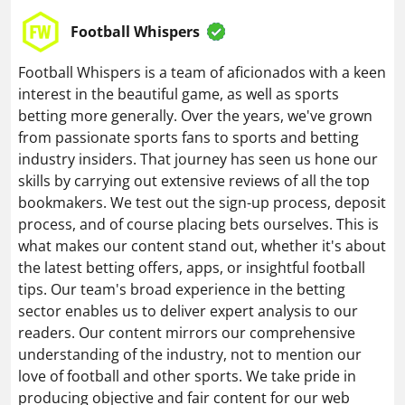
Football Whispers
Football Whispers is a team of aficionados with a keen
interest in the beautiful game, as well as sports
betting more generally. Over the years, we've grown
from passionate sports fans to sports and betting
industry insiders. That journey has seen us hone our
skills by carrying out extensive reviews of all the top
bookmakers. We test out the sign-up process, deposit
process, and of course placing bets ourselves. This is
what makes our content stand out, whether it's about
the latest betting offers, apps, or insightful football
tips. Our team's broad experience in the betting
sector enables us to deliver expert analysis to our
readers. Our content mirrors our comprehensive
understanding of the industry, not to mention our
love of football and other sports. We take pride in
producing objective and fair content for our web