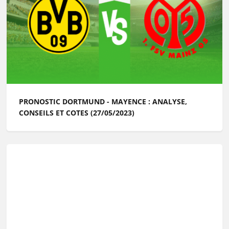
PRONOSTIC DORTMUND - MAYENCE : ANALYSE,
CONSEILS ET COTES (27/05/2023)