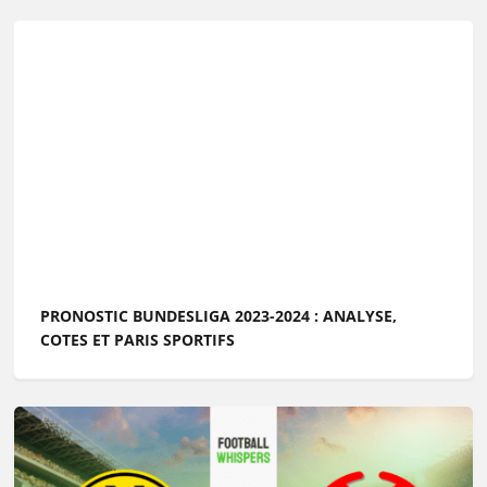
PRONOSTIC BUNDESLIGA 2023-2024 : ANALYSE,
COTES ET PARIS SPORTIFS