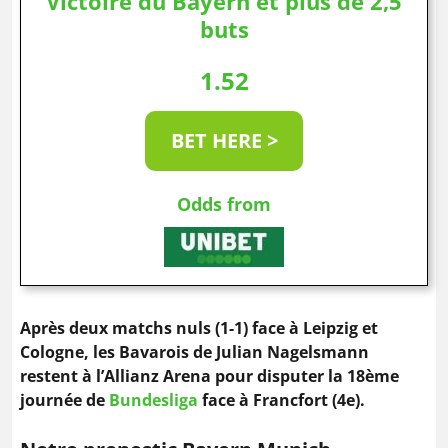
Victoire du Bayern et plus de 2,5
buts
1.52
BET HERE >
Odds from
Après deux matchs nuls (1-1) face à Leipzig et
Cologne, les Bavarois de Julian Nagelsmann
restent à l’Allianz Arena pour disputer la 18ème
journée de
Bundesliga
face à Francfort (4e).