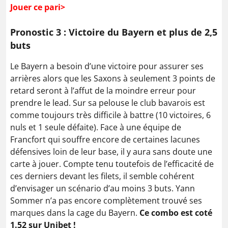
Jouer ce pari>
Pronostic 3 : Victoire du Bayern et plus de 2,5
buts
Le Bayern a besoin d’une victoire pour assurer ses
arrières alors que les Saxons à seulement 3 points de
retard seront à l’affut de la moindre erreur pour
prendre le lead. Sur sa pelouse le club bavarois est
comme toujours très difficile à battre (10 victoires, 6
nuls et 1 seule défaite). Face à une équipe de
Francfort qui souffre encore de certaines lacunes
défensives loin de leur base, il y aura sans doute une
carte à jouer. Compte tenu toutefois de l’efficacité de
ces derniers devant les filets, il semble cohérent
d’envisager un scénario d’au moins 3 buts. Yann
Sommer n’a pas encore complètement trouvé ses
marques dans la cage du Bayern.
Ce combo est coté
1.52 sur Unibet !