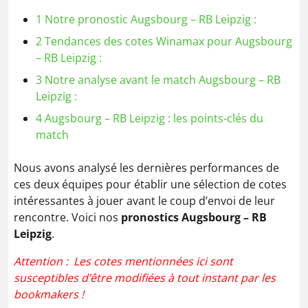
1
Notre pronostic Augsbourg – RB Leipzig :
2
Tendances des cotes Winamax pour Augsbourg
– RB Leipzig :
3
Notre analyse avant le match Augsbourg – RB
Leipzig :
4
Augsbourg – RB Leipzig : les points-clés du
match
Nous avons analysé les dernières performances de
ces deux équipes pour établir une sélection de cotes
intéressantes à jouer avant le coup d’envoi de leur
rencontre. Voici nos
pronostics Augsbourg –
RB
Leipzig
.
Attention : Les cotes mentionnées ici sont
susceptibles d’être modifiées à tout instant par les
bookmakers !