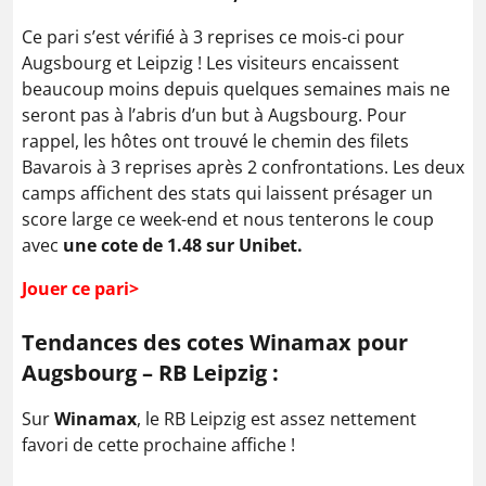
Ce pari s’est vérifié à 3 reprises ce mois-ci pour
Augsbourg et Leipzig ! Les visiteurs encaissent
beaucoup moins depuis quelques semaines mais ne
seront pas à l’abris d’un but à Augsbourg. Pour
rappel, les hôtes ont trouvé le chemin des filets
Bavarois à 3 reprises après 2 confrontations. Les deux
camps affichent des stats qui laissent présager un
score large ce week-end et nous tenterons le coup
avec
une cote de 1.48 sur Unibet.
Jouer ce pari>
Tendances des cotes Winamax pour
Augsbourg – RB Leipzig :
Sur
Winamax
, le RB Leipzig est assez nettement
favori de cette prochaine affiche !