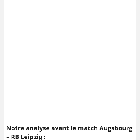
Notre analyse avant le match Augsbourg
– RB Leipzig :