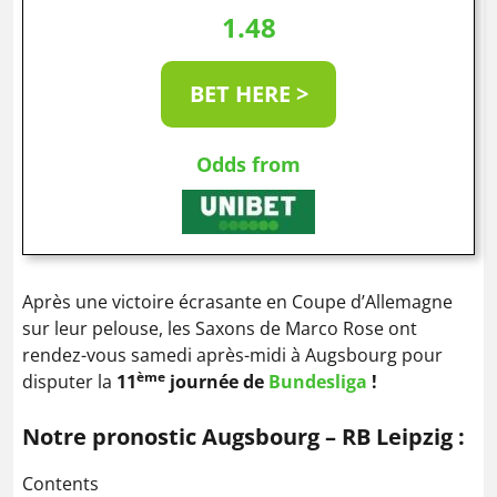
1.48
BET HERE >
Odds from
Après une victoire écrasante en Coupe d’Allemagne
sur leur pelouse, les Saxons de Marco Rose ont
rendez-vous samedi après-midi à Augsbourg pour
ème
disputer la
11
journée de
Bundesliga
!
Notre pronostic Augsbourg – RB Leipzig :
Contents