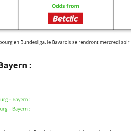
Odds from
 Fribourg en Bundesliga, le Bavarois se rendront mercredi so
Bayern :
rg – Bayern :
rg – Bayern :