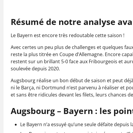
Résumé de notre analyse avan
Le Bayern est encore très redoutable cette saison !
Avec certes un peu plus de challenges et quelques fau
reste la plus titrée en Coupe d’Allemagne. Encore capa
restent sur un brillant 5-0 face aux Fribourgeois et a
soulevée depuis 2020.
Augsbourg réalise un bon début de saison et peut déjà s
ni le Barça, ni Dortmund n’est parvenu à réaliser et po
et sans être ridicules devant les filets, leurs chances
Augsbourg – Bayern : les poin
Le Bayern n’a essuyé qu’une seule défaite depuis l