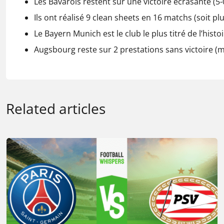
Les Bavarois restent sur une victoire écrasante (5-0
Ils ont réalisé 9 clean sheets en 16 matchs (soit p
Le Bayern Munich est le club le plus titré de l’his
Augsbourg reste sur 2 prestations sans victoire (m
Related articles