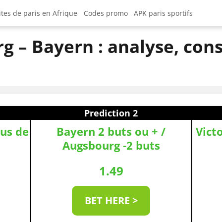
ites de paris en Afrique
Codes promo
APK paris sportifs
1xbet
Code promo 1xbet
1xBet APK
 – Bayern : analyse, cons
Melbet
Code Promo Melbet
Melbet APK
Bet2africa
Code promo Linebet
Linebet APK
Linebet
Code promo Bet223
Bet2africa APK
Bet223
Prediction 2
Code Promo Premierbet
Paripesa APK
lus de
Bayern 2 buts ou + /
Vict
Code promo Bet2africa
Bet223 APK
Augsbourg -2 buts
Code promo Paripesa
1.49
Code promo Betwinner
BET HERE >