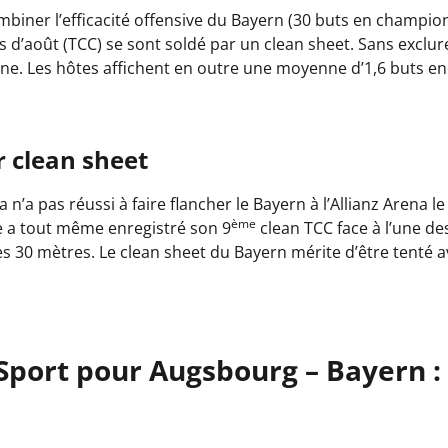
iner l’efficacité offensive du Bayern (30 buts en championn
 d’août (TCC) se sont soldé par un clean sheet. Sans exclur
aine. Les hôtes affichent en outre une moyenne d’1,6 buts e
r clean sheet
n’a pas réussi à faire flancher le Bayern à l’Allianz Arena 
ème
le a tout même enregistré son 9
clean TCC face à l’une de
es 30 mètres. Le clean sheet du Bayern mérite d’être tenté 
Sport pour Augsbourg – Bayern :