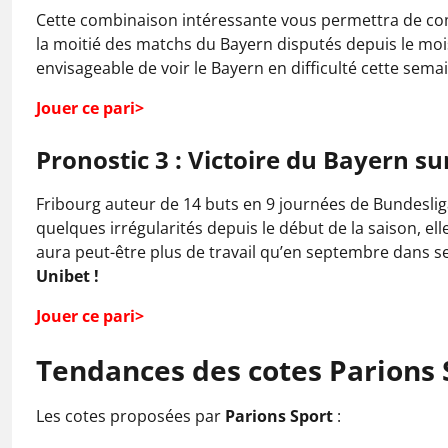
Cette combinaison intéressante vous permettra de comb
la moitié des matchs du Bayern disputés depuis le mois
envisageable de voir le Bayern en difficulté cette sem
Jouer ce pari>
Pronostic 3 : Victoire du Bayern su
Fribourg auteur de 14 buts en 9 journées de Bundesliga 
quelques irrégularités depuis le début de la saison, el
aura peut-être plus de travail qu’en septembre dans s
Unibet !
Jouer ce pari>
Tendances des cotes Parions 
Les cotes proposées par
Parions Sport
: