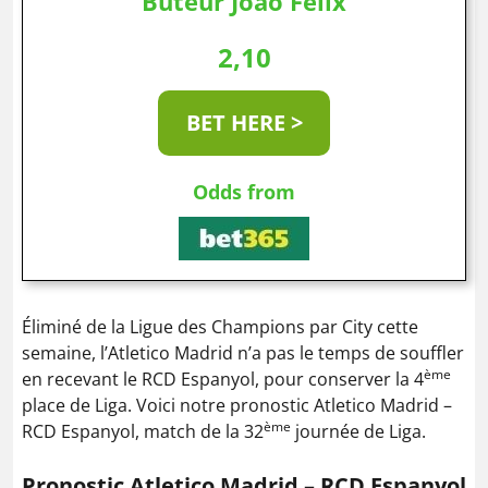
Buteur Joao Felix
2,10
BET HERE >
Odds from
Éliminé de la Ligue des Champions par City cette
semaine, l’Atletico Madrid n’a pas le temps de souffler
ème
en recevant le RCD Espanyol, pour conserver la 4
place de Liga. Voici notre pronostic Atletico Madrid –
ème
RCD Espanyol, match de la 32
journée de Liga.
Pronostic Atletico Madrid – RCD Espanyol