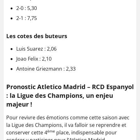
2-0 : 5,30
2-1 : 7,75
Les cotes des buteurs
Luis Suarez : 2,06
Joao Felix : 2,10
Antoine Griezmann : 2,33
Pronostic Atletico Madrid – RCD Espanyol
: la Ligue des Champions, un enjeu
majeur !
Pour revivre des émotions comme cette saison avec
la Ligue des Champions, il va falloir se reprendre et
ème
conserver cette 4
place, indispensable pour