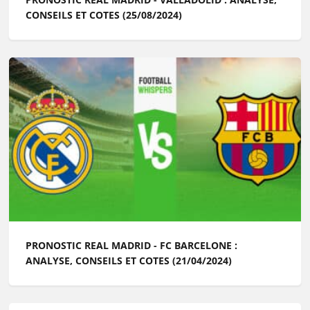
CONSEILS ET COTES (25/08/2024)
PRONOSTIC REAL MADRID - FC BARCELONE :
ANALYSE, CONSEILS ET COTES (21/04/2024)