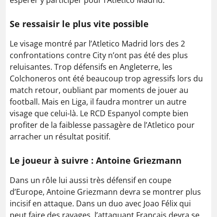
espérer y participer pour l’Atletico Madrid.
Se ressaisir le plus vite possible
Le visage montré par l’Atletico Madrid lors des 2
confrontations contre City n’ont pas été des plus
reluisantes. Trop défensifs en Angleterre, les
Colchoneros ont été beaucoup trop agressifs lors du
match retour, oubliant par moments de jouer au
football. Mais en Liga, il faudra montrer un autre
visage que celui-là. Le RCD Espanyol compte bien
profiter de la faiblesse passagère de l’Atletico pour
arracher un résultat positif.
Le joueur à suivre : Antoine Griezmann
Dans un rôle lui aussi très défensif en coupe
d’Europe, Antoine Griezmann devra se montrer plus
incisif en attaque. Dans un duo avec Joao Félix qui
peut faire des ravages, l’attaquant Français devra se