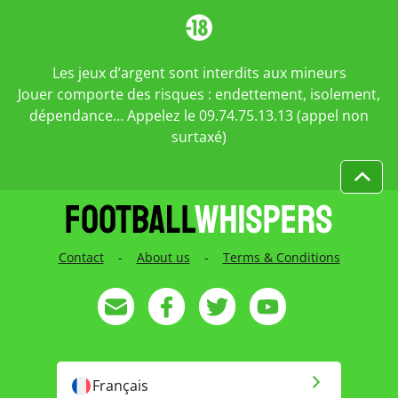
Les jeux d’argent sont interdits aux mineurs
Jouer comporte des risques : endettement, isolement,
dépendance… Appelez le 09.74.75.13.13 (appel non
surtaxé)
Contact
-
About us
-
Terms & Conditions
Français