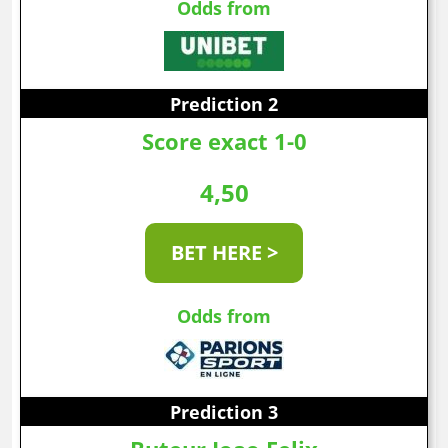
Odds from
Prediction 2
Score exact 1-0
4,50
BET HERE >
Odds from
Prediction 3