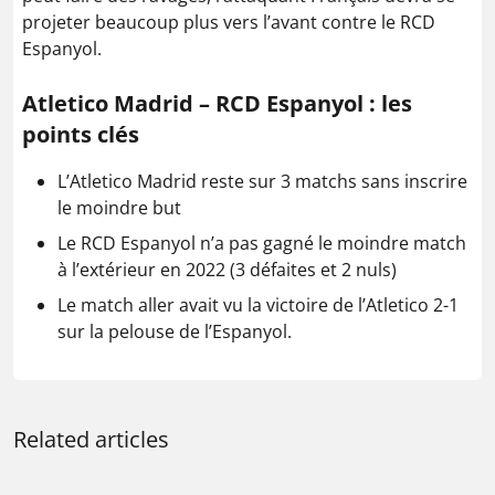
projeter beaucoup plus vers l’avant contre le RCD
Espanyol.
Atletico Madrid – RCD Espanyol : les
points clés
L’Atletico Madrid reste sur 3 matchs sans inscrire
le moindre but
Le RCD Espanyol n’a pas gagné le moindre match
à l’extérieur en 2022 (3 défaites et 2 nuls)
Le match aller avait vu la victoire de l’Atletico 2-1
sur la pelouse de l’Espanyol.
Related articles