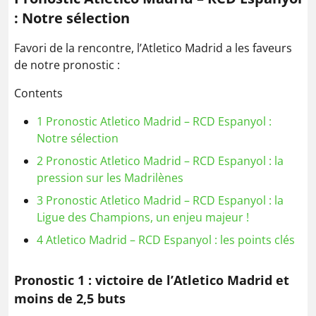
: Notre sélection
Favori de la rencontre, l’Atletico Madrid a les faveurs
de notre pronostic :
Contents
1
Pronostic Atletico Madrid – RCD Espanyol :
Notre sélection
2
Pronostic Atletico Madrid – RCD Espanyol : la
pression sur les Madrilènes
3
Pronostic Atletico Madrid – RCD Espanyol : la
Ligue des Champions, un enjeu majeur !
4
Atletico Madrid – RCD Espanyol : les points clés
Pronostic 1 : victoire de l’Atletico Madrid et
moins de 2,5 buts