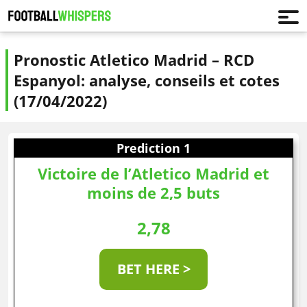
Pronostic Atletico Madrid – RCD
Espanyol: analyse, conseils et cotes
(17/04/2022)
Prediction 1
Victoire de l’Atletico Madrid et
moins de 2,5 buts
2,78
BET HERE >