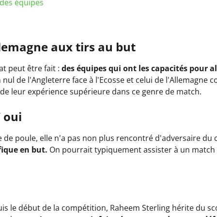
 des équipes
llemagne aux tirs au but
t peut être fait :
des équipes qui ont les capacités pour a
l de l'Angleterre face à l'Ecosse et celui de l'Allemagne 
 de leur expérience supérieure dans ce genre de match.
 oui
e de poule, elle n'a pas non plus rencontré d'adversaire du
fique en but.
On pourrait typiquement assister à un match
s le début de la compétition, Raheem Sterling hérite du scor