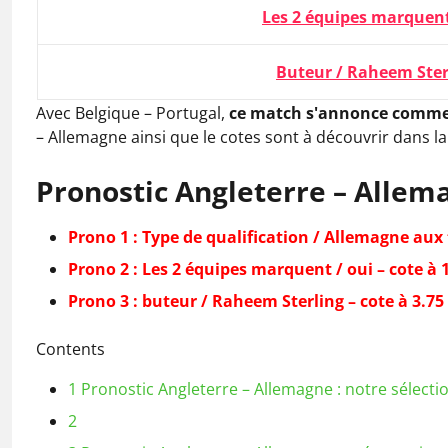
Les 2 équipes marquent
Buteur / Raheem Ster
Avec Belgique – Portugal,
ce match s'annonce comme l
– Allemagne ainsi que le cotes sont à découvrir dans la 
Pronostic Angleterre – Allema
Prono 1 : Type de qualification / Allemagne aux t
Prono 2 : Les 2 équipes marquent / oui – cote à 
Prono 3 : buteur / Raheem Sterling – cote à 3.75
Contents
1
Pronostic Angleterre – Allemagne : notre sélecti
2