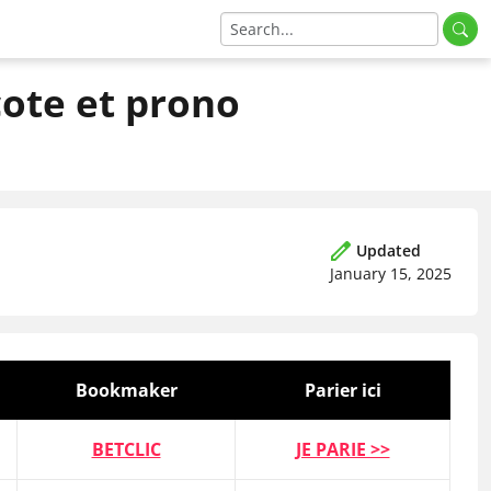
cote et prono
Updated
January 15, 2025
Bookmaker
Parier ici
BETCLIC
JE PARIE >>