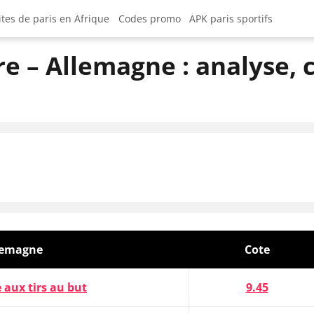
ites de paris en Afrique
Codes promo
APK paris sportifs
1xbet
Code promo 1xbet
1xBet APK
e – Allemagne : analyse, 
Melbet
Code Promo Melbet
Melbet APK
Bet2africa
Code promo Linebet
Linebet APK
Linebet
Code promo Bet223
Bet2africa APK
Bet223
Code Promo Premierbet
Paripesa APK
Code promo Bet2africa
Bet223 APK
Code promo Paripesa
Code promo Betwinner
llemagne
Cote
 aux tirs au but
9.45