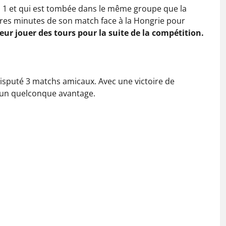
eau 1 et qui est tombée dans le même groupe que la
ières minutes de son match face à la Hongrie pour
ur jouer des tours pour la suite de la compétition.
disputé 3 matchs amicaux. Avec une victoire de
er un quelconque avantage.