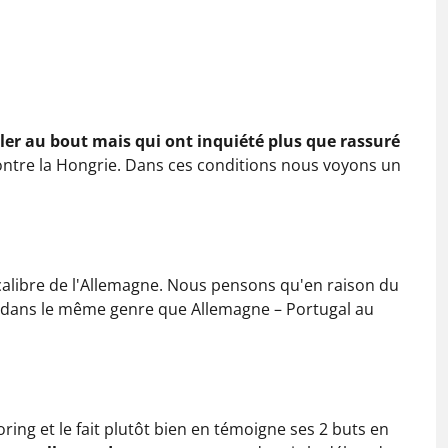
ller au bout mais qui ont inquiété plus que rassuré
contre la Hongrie. Dans ces conditions nous voyons un
 calibre de l'Allemagne. Nous pensons qu'en raison du
 dans le même genre que Allemagne – Portugal au
ing et le fait plutôt bien en témoigne ses 2 buts en