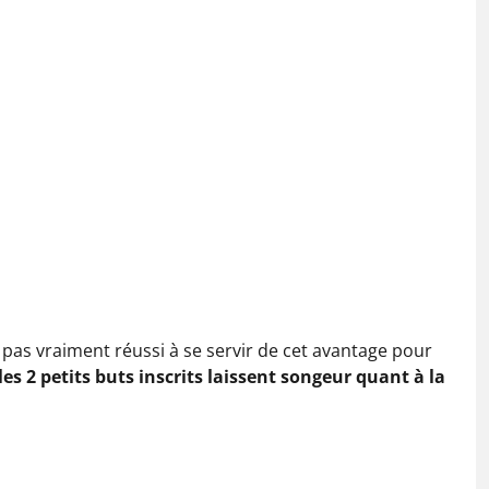
 pas vraiment réussi à se servir de cet avantage pour
les 2 petits buts inscrits laissent songeur quant à la