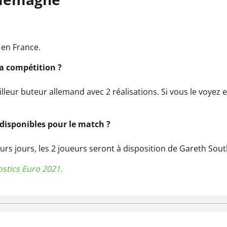
 en France.
la compétition ?
meilleur buteur allemand avec 2 réalisations. Si vous le voy
disponibles pour le match ?
rs jours, les 2 joueurs seront à disposition de Gareth Sou
stics Euro 2021.