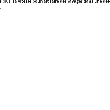
e plus,
sa vitesse pourrait faire des ravages dans une d
.