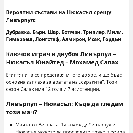
​Вероятни състави на Нюкасъл
срещу
Ливърпул
:
Дубравка, Бърн, Шар, Ботман, Трипиер, Мили,
Гимараеш, Лонгстаф, Алмирон, Исак, Гордън
Ключов играч в двубоя Ливърпул –
Нюкасъл Юнайтед – Мохамед Салах
Египтянина се представя много добре, и ще бъде
основна заплаха за вратата на „свраките“. Този
сезон Салах има 12 гола и 7 асистенции.
Ливърпул – Нюкасъл: Къде да гледам
този мач?
Мачът от Висшата Лига между Ливърпул и
Нюкасъл можете да проследите пряко в ефира