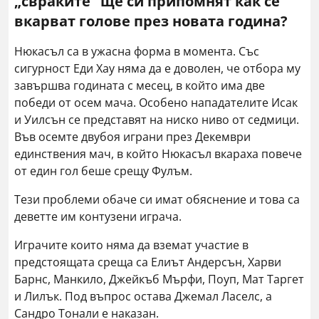
„свраките“ ще си припомнят как се
вкарват голове през новата година?
Нюкасъл са в ужасна форма в момента. Със
сигурност Еди Хау няма да е доволен, че отбора му
завършва годината с месец, в който има две
победи от осем мача. Особено нападателите Исак
и Уилсън се представят на ниско ниво от седмици.
Във осемте двубоя играни през Декември
единствения мач, в който Нюкасъл вкараха повече
от един гол беше срещу Фулъм.
Тези проблеми обаче си имат обяснение и това са
деветте им контузени играча.
Играчите които няма да вземат участие в
предстоящата среща са Елиът Андерсън, Харви
Барнс, Манкило, Джейкъб Мърфи, Поуп, Мат Таргет
и Лилък. Под въпрос остава Джемал Ласелс, а
Сандро Тонали е наказан.