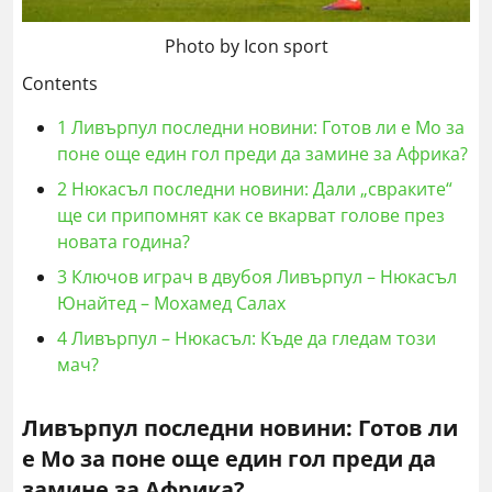
Photo by Icon sport
Contents
1
Ливърпул последни новини: Готов ли е Мо за
поне още един гол преди да замине за Африка?
2
Нюкасъл последни новини: Дали „свраките“
ще си припомнят как се вкарват голове през
новата година?
3
Ключов играч в двубоя Ливърпул – Нюкасъл
Юнайтед – Мохамед Салах
4
Ливърпул – Нюкасъл: Къде да гледам този
мач?
Ливърпул последни новини:
Готов ли
е Мо за поне още един гол преди да
замине за Африка
?