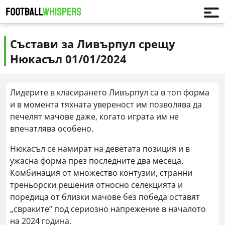
Състави за Ливърпул срещу
Нюкасъл 01/01/2024
Лидерите в класирането Ливърпул са в топ форма
и в момента тяхната увереност им позволява да
печелят мачове даже, когато играта им не
впечатлява особено.
Нюкасъл се намират на деветата позиция и в
ужасна форма през последните два месеца.
Комбинация от множество контузии, странни
треньорски решения относно селекцията и
поредица от близки мачове без победа оставят
„свраките“ под сериозно напрежение в началото
на 2024 година.