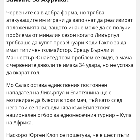
Червените са в добра форма, но трябва
атакуващите им играчи да започнат да реализират
положенията си, защото иначе може да се получи
проблема от миналия сезон когато Ливърпул
трябваше да купят през Януари Коди Гакпо за да
имат типичен голмайстор. Срещу Бърнли и
Манчестър Юнайтед този проблем се видя, в мача
с червените дяволи те имаха 34 удара, но не успяха
да вкарат гол.
Мо Салах остава единствения постоянен
нападател на Ливърпул и Египтянина ще е
мотивиран да блести в този мач, тъй като след
него той се присъединява към Египетския
национален отбор за едномесечния турнир – Купа
на Африка.
Наскоро Юрген Клоп се пошегува, че е шест пъти