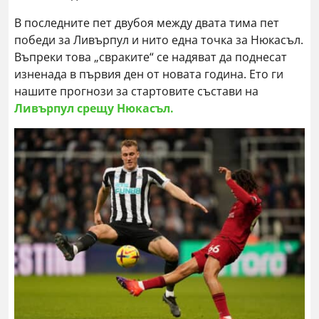
В последните пет двубоя между двата тима пет
победи за Ливърпул и нито една точка за Нюкасъл.
Въпреки това „свраките“ се надяват да поднесат
изненада в първия ден от новата година. Ето ги
нашите прогнози за стартовите състави на
Ливърпул срещу Нюкасъл.