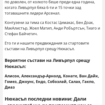
по доволен, от колкото беше преди една година,
когато Ливърпул бяха 6-ти и 15 точки зад
тогавашните лидери Арсенал.
Контузени за тима са Костас Цимакас, Бен Доак,
МакАлистър, Жоел Матип, Анди Робъртсън, Тиаго и
Стефан Байчетич.
Ето ги и нашите предвиждания за стартовите
състави на Ливърпул срещу Нюкасъл.
Вероятни състави на Ливърпул срещу
Нюкасъл:
Алисон, Александър-Арнолд, Конате, Ван Дайк,
Гомез, Джоунс, Ендо, Собозлай, Салах, Гакпо,
Диаз
Нюкасъл последни новини: Дали