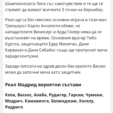
Шампионската Лига със самочувствие и те ще се
стремят да вземат всичките 3 точки на Бернабеу.
Реал ще са без няколко основни играча в този мач.
Треньорът Карло Анчелоти обяви, че
нападателите Винисиус и Арда Гюлер няма да се
възстановят на време. Основния вратар Тибо
Куртоа, защитниците Едер Милитао, Дани
Карвахал и Дани Себайос също ще пропуснат мача
заради контузии.
Заради липсата на здрав десен бек крилото Васкес
може да започне мача като защитник.
Реал Мадрид вероятни състави
Кепа, Васкес, Алаба, Рудигер, Гарсия, Чумени,
Модрич, Камавинга, Белинджам, Хоселу,
Родриго