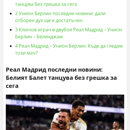
танцува без грешка за сега
2
Унион Берлин последни новини: дали
отборен дух ще е достатъчен
3
Ключов играч в двубоя Реал Мадрид – Унион
Берлин – Белинджам
4
Реал Мадрид – Унион Берлин: Къде да гледам
този мач?
Реал Мадрид последни новини:
Белият Балет танцува без грешка за
сега