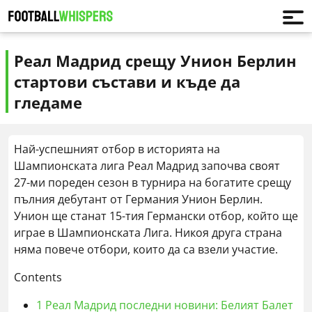
Реал Мадрид срещу Унион Берлин
стартови състави и къде да
гледаме
Най-успешният отбор в историята на
Шампионската лига Реал Мадрид започва своят
27-ми пореден сезон в турнира на богатите срещу
пълния дебутант от Германия Унион Берлин.
Унион ще станат 15-тия Германски отбор, който ще
играе в Шампионската Лига. Никоя друга страна
няма повече отбори, които да са взели участие.
Contents
1
Реал Мадрид последни новини: Белият Балет