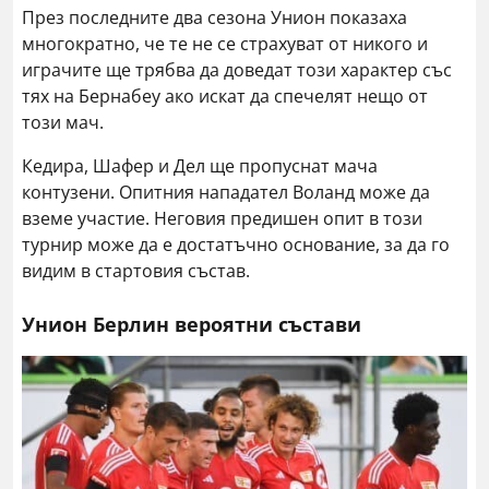
През последните два сезона Унион показаха
многократно, че те не се страхуват от никого и
играчите ще трябва да доведат този характер със
тях на Бернабеу ако искат да спечелят нещо от
този мач.
Кедира, Шафер и Дел ще пропуснат мача
контузени. Опитния нападател Воланд може да
вземе участие. Неговия предишен опит в този
турнир може да е достатъчно основание, за да го
видим в стартовия състав.
Унион Берлин вероятни състави