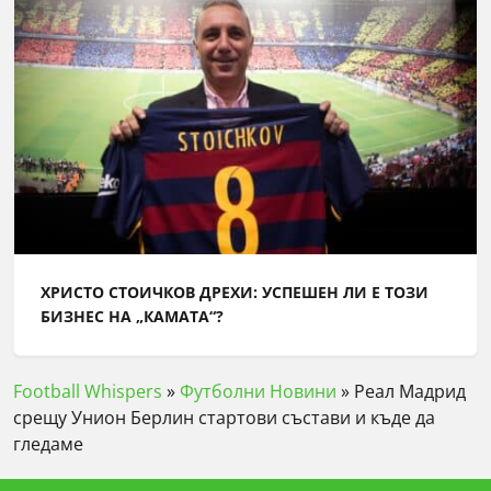
ХРИСТО СТОИЧКОВ ДРЕХИ: УСПЕШЕН ЛИ Е ТОЗИ
БИЗНЕС НА „КАМАТА“?
Football Whispers
»
Футболни Новини
»
Реал Мадрид
срещу Унион Берлин стартови състави и къде да
гледаме