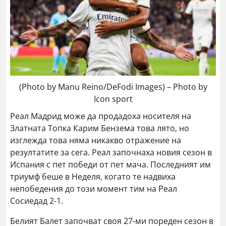
(Photo by Manu Reino/DeFodi Images) – Photo by
Icon sport
Реал Мадрид може да продадоха носителя на
Златната Топка Карим Бензема това лято, но
изглежда това няма никакво отражение на
резултатите за сега. Реал започнаха новия сезон в
Испания с пет победи от пет мача. Последният им
триумф беше в Неделя, когато те надвиха
непобедения до този момент тим на Реал
Сосиедад 2-1.
Белият Балет започват своя 27-ми пореден сезон в