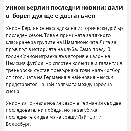
Унион Берлин последни новини: дали
отборен дух ще е достатъчен
Унион Берлин се насладиха на исторически добър
последен сезон. Това е причината за тяхното
класиране за групите на Шампионската Лига за
пръв път в историята на клуба. Само преди 3
години Унион играеха във втория ешалон на
Немския футбол, но сплотен колектив и талантлив
треньорски състав превърнаха този малък отбор
от столицата на Германия в най-новия немски
представител на най-голямата международна
сцена.
Унион започнаха новия сезон в Германия със две
последователни победи, но те загубиха
последните си два мача срещу Лайпциг и
Волфсбург.