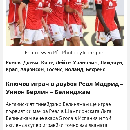
Photo: Swen Pf – Photo by Icon sport
Ронов, Доеки, Коче, Лейте, Уранович, Лаидоун,
Крал, Ааронсон, Госенс, Воланд, Бехренс
Ключов играч в двубоя Реал Мадрид –
Унион Берлин – Белинджам
Английският тинейджър Белинджам ще играе
първият си мач за Реал в Шампионската Лига.
Белинджам вече вкара 5 гола в Испания и той
изглежда супер играейки точно зад двамата