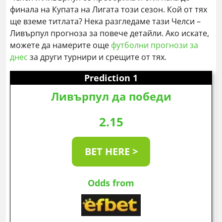
финала на Купата на Лигата този сезон. Кой от тях
ще вземе титлата? Нека разгледаме тази Челси –
Ливърпул прогноза за повече детайли. Ако искате,
можете да намерите още
футболни прогнози за
днес
за други турнири и срещите от тях.
Prediction 1
Ливърпул да победи
2.15
BET HERE >
Odds from