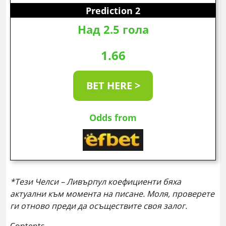
Prediction 2
Над 2.5 гола
1.66
BET HERE >
Odds from
*Тези Челси – Ливърпул коефициенти бяха
актуални към момента на писане. Моля, проверете
ги отново преди да осъществите своя залог.