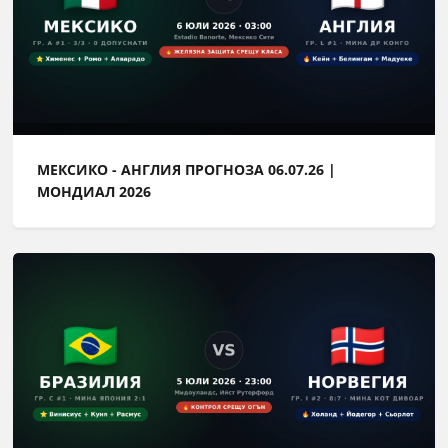
МЕКСИКО - АНГЛИЯ ПРОГНОЗА 06.07.26 |
МОНДИАЛ 2026