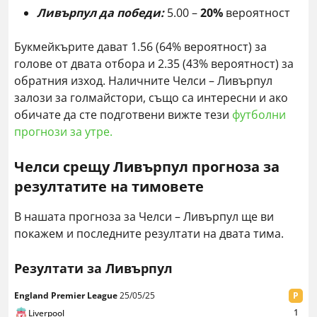
Ливърпул да победи:
5.00 –
20%
вероятност
Букмейкърите дават 1.56 (64% вероятност) за
голове от двата отбора и 2.35 (43% вероятност) за
обратния изход. Наличните Челси – Ливърпул
залози за голмайстори, също са интересни и ако
обичате да сте подготвени вижте тези
футболни
прогнози за утре.
Челси срещу Ливърпул прогноза за
резултатите на тимовете
В нашата прогноза за Челси – Ливърпул ще ви
покажем и последните резултати на двата тима.
Резултати за Ливърпул
England Premier League
25/05/25
Р
1
Liverpool