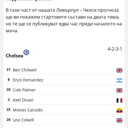
В тази част от нашата Ливърпул – Челси прогноза
ще ви покажем стартовите състави на двата тима,
но те ще се публикуват едва час преди началото на
мача.
4-2-3-1
Chelsea
Ben Chilwell
21
Enzo Fernandez
8
Cole Palmer
20
Axel Disasi
2
Moises Caicedo
25
Levi Colwill
26