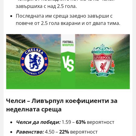
завършиха с над 2.5 гола.
Последната им среща заедно завърши с
повече от 2.5 гола вкарани и от двата тима.
Челси – Ливърпул коефициенти за
неделната среща
Челси да победи:
1.59 –
63%
вероятност
Равенство:
4.50 –
22%
вероятност