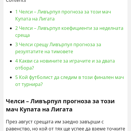
Contents
1
Челси – Ливърпул прогноза за този мач
Купата на Лигата
2
Челси – Ливърпул коефициенти за неделната
среща
3
Челси срещу Ливърпул прогноза за
резултатите на тимовете
4
Какви са новините за играчите и за двата
отбора?
5
Кой футболист да следим в този финален мач
от турнира?
Челси – Ливърпул прогноза за този
мач Купата на Лигата
През август срещата им заедно завърши с
равенство, но кой от тях ще успее да вземе точките