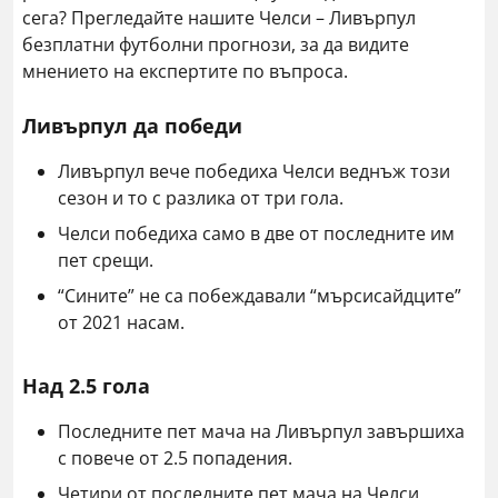
сега? Прегледайте нашите Челси – Ливърпул
безплатни футболни прогнози, за да видите
мнението на експертите по въпроса.
Ливърпул да победи
Ливърпул вече победиха Челси веднъж този
сезон и то с разлика от три гола.
Челси победиха само в две от последните им
пет срещи.
“Сините” не са побеждавали “мърсисайдците”
от 2021 насам.
Над 2.5 гола
Последните пет мача на Ливърпул завършиха
с повече от 2.5 попадения.
Четири от последните пет мача на Челси