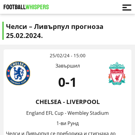
Челси – Ливърпул прогноза
25.02.2024.
25/02/24 - 15:00
Завършил
0
-
1
CHELSEA - LIVERPOOL
England EFL Cup - Wembley Stadium
1-ви Рунд
Челси и Ливърпул се пребориха и стигнаха до