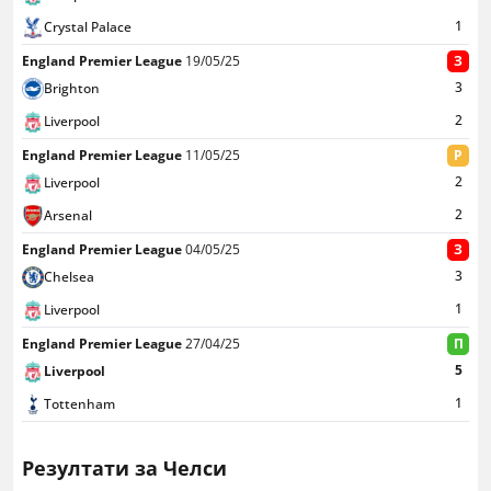
1
Crystal Palace
England Premier League
19/05/25
З
3
Brighton
2
Liverpool
England Premier League
11/05/25
Р
2
Liverpool
2
Arsenal
England Premier League
04/05/25
З
3
Chelsea
1
Liverpool
England Premier League
27/04/25
П
5
Liverpool
1
Tottenham
Резултати за Челси