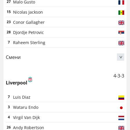
Malo Gusto
27
Nicolas Jackson
15
Conor Gallagher
23
Djordje Petrovic
28
Raheem Sterling
7
Смени
Mykhailo Mudryk
10
4-3-3
Robert Sanchez
1
Liverpool
Noni Madueke
11
Luis Diaz
7
Alfie Gilchrist
42
Wataru Endo
3
Billy Gee
56
Virgil Van Dijk
4
Jimi Tauriainen
49
Andy Robertson
26