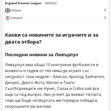
England Premier League
18/09/22
0
Chelsea
0
Liverpool
Какви са новините за играчите и за
двата отбора?
Последни новини за Ливърпул
Ливърпул има общо 10 контузени футболисти в
момента и седем от тях няма да играят със
сигурност тази неделя – Алисон, Арнолд, Байчетич,
Джоунс, Диого Жота, Матип и Тиаго.
Съотборниците им Нунес, Салах и Собослай все
още са под въпрос. Ако успеят да вземат титлата,
това ще бъде четвъртата им поредна победа в
скорошните им мачове.