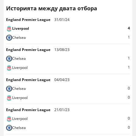
Историята между двата отбора
England Premier League
31/01/24
4
Liverpool
1
Chelsea
England Premier League
13/08/23
1
Chelsea
1
Liverpool
England Premier League
04/04/23
0
Chelsea
0
Liverpool
England Premier League
21/01/23
0
Liverpool
0
Chelsea