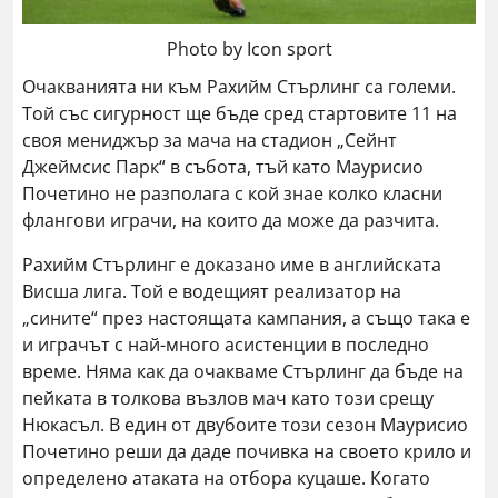
Photo by Icon sport
Очакванията ни към Рахийм Стърлинг са големи.
Той със сигурност ще бъде сред стартовите 11 на
своя мениджър за мача на стадион „Сейнт
Джеймсис Парк“ в събота, тъй като Маурисио
Почетино не разполага с кой знае колко класни
флангови играчи, на които да може да разчита.
Рахийм Стърлинг е доказано име в английската
Висша лига. Той е водещият реализатор на
„сините“ през настоящата кампания, а също така е
и играчът с най-много асистенции в последно
време. Няма как да очакваме Стърлинг да бъде на
пейката в толкова възлов мач като този срещу
Нюкасъл. В един от двубоите този сезон Маурисио
Почетино реши да даде почивка на своето крило и
определено атаката на отбора куцаше. Когато