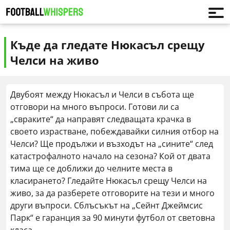
Къде да гледате Нюкасъл срещу
Челси на живо
Двубоят между Нюкасъл и Челси в събота ще
отговори на много въпроси. Готови ли са
„свраките“ да направят следващата крачка в
своето израстване, побеждавайки силния отбор на
Челси? Ще продължи и възходът на „сините“ след
катастрофалното начало на сезона? Кой от двата
тима ще се доближи до челните места в
класирането? Гледайте Нюкасъл срещу Челси на
живо, за да разберете отговорите на тези и много
други въпроси. Сблъсъкът на „Сейнт Джеймсис
Парк“ е гаранция за 90 минути футбол от световна