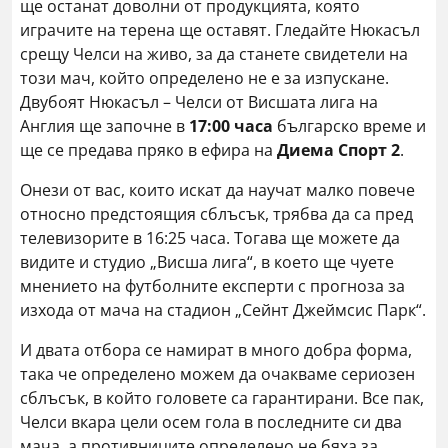
ще останат доволни от продукцията, която
играчите на терена ще оставят. Гледайте Нюкасъл
срещу Челси на живо, за да станете свидетели на
този мач, който определено не е за изпускане.
Двубоят Нюкасъл – Челси от Висшата лига на
Англия ще започне в
17:00 часа
българско време и
ще се предава пряко в ефира на
Диема Спорт 2
.
Онези от вас, които искат да научат малко повече
относно предстоящия сблъсък, трябва да са пред
телевизорите в 16:25 часа. Тогава ще можете да
видите и студио „Висша лига“, в което ще чуете
мнението на футболните експерти с прогноза за
изхода от мача на стадион „Сейнт Джеймсис Парк“.
И двата отбора се намират в много добра форма,
така че определено можем да очакваме сериозен
сблъсък, в който головете са гарантирани. Все пак,
Челси вкара цели осем гола в последните си два
мача, а противниците определено не бяха за