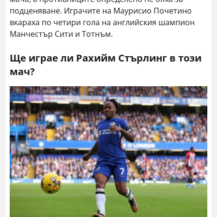
подценяване. Играчите на Маурисио Почетино
вкараха по четири гола на английския шампион
Манчестър Сити и Тотнъм.
Ще играе ли Рахийм Стърлинг в този
мач?