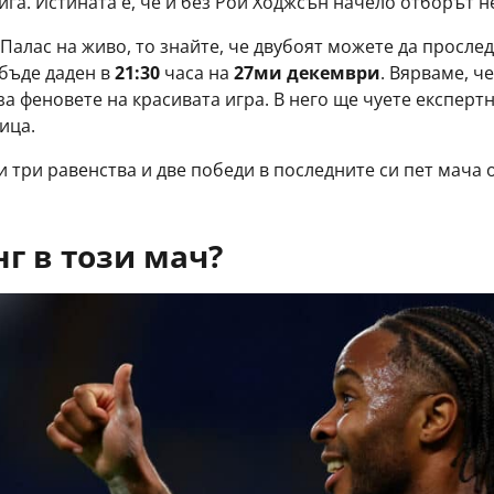
га. Истината е, че и без Рой Ходжсън начело отборът н
 Палас на живо, то знайте, че двубоят можете да просле
 бъде даден в
21:30
часа на
27ми декември
. Вярваме, ч
за феновете на красивата игра. В него ще чуете експерт
ица.
 три равенства и две победи в последните си пет мача 
г в този мач?