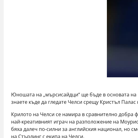
Юношата на „мърсисайдци“ ще бъде в основата на 
знаете къде да гледате Челси срещу Кристъл Палас н
Крилото на Челси се намира в сравнително добра 
най-креативният играч на разположение на Моуриси
бяха далеч по-силни за английския национал, но см
на Стърлинг с екипа на Челси.