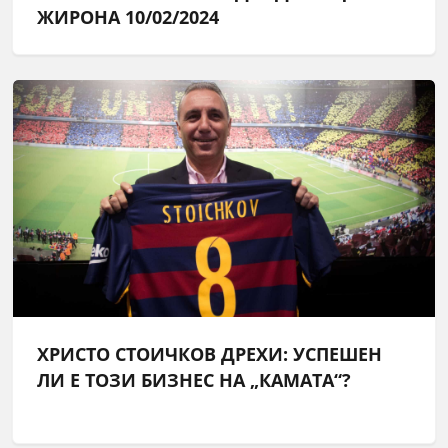
ЖИРОНА 10/02/2024
ХРИСТО СТОИЧКОВ ДРЕХИ: УСПЕШЕН
ЛИ Е ТОЗИ БИЗНЕС НА „КАМАТА“?