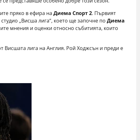
е се представяше особено добре този сезон.
дите пряко в ефира на
Диема Спорт 2
. Първият
е студио „Висша лига“, което ще започне по
Диема
ните мнения и оценки относно събитията, които
от Висшата лига на Англия. Рой Ходжсън и преди е