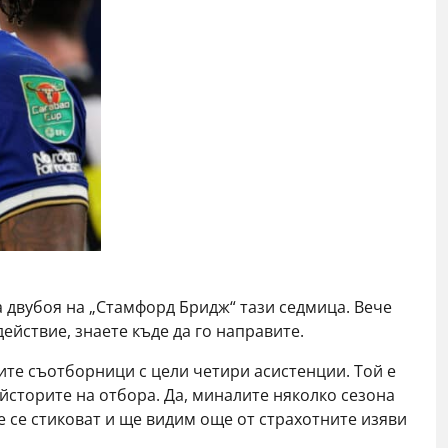
 двубоя на „Стамфорд Бридж“ тази седмица. Вече
действие, знаете къде да го направите.
ите съотборници с цели четири асистенции. Той е
йсторите на отбора. Да, миналите няколко сезона
е се стиковат и ще видим още от страхотните изяви