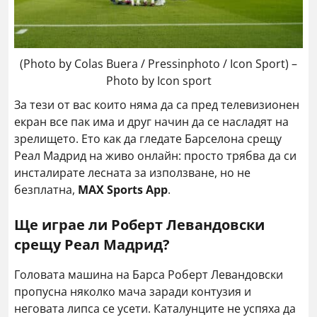
(Photo by Colas Buera / Pressinphoto / Icon Sport) –
Photo by Icon sport
За тези от вас които няма да са пред телевизионен
екран все пак има и друг начин да се насладят на
зрелището. Ето как да гледате Барселона срещу
Реал Мадрид на живо онлайн: просто трябва да си
инсталирате лесната за използване, но не
безплатна,
MAX Sports App
.
Ще играе ли Роберт Левандовски
срещу Реал Мадрид?
Головата машина на Барса Роберт Левандовски
пропусна няколко мача заради контузия и
неговата липса се усети. Каталунците не успяха да