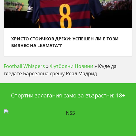
ХРИСТО СТОИЧКОВ ДРЕХИ: УСПЕШЕН ЛИ Е ТОЗИ
БИЗНЕС НА „КАМАТА“?
Football Whispers
»
Футболни Новини
»
Къде да
гледате Барселона срещу Реал Мадрид
Спортни залагания само за възрастни: 18+