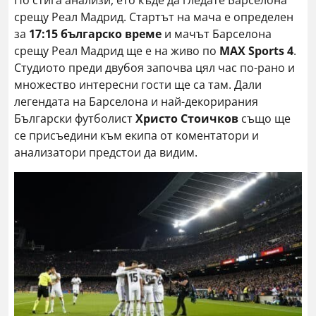
срещу Реал Мадрид. Стартът на мача е определен
за
17:15 българско време
и мачът Барселона
срещу Реал Мадрид ще е на живо по
MAX Sports 4
.
Студиото преди двубоя започва цял час по-рано и
множество интересни гости ще са там. Дали
легендата на Барселона и най-декорирания
Български футболист
Христо Стоичков
също ще
се присъедини към екипа от коментатори и
анализатори предстои да видим.