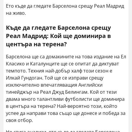
Ето къде да гледате Барселона срещу Реал Мадрид
на живо.
Къде да гледате Барселона срещу
Реал Мадрид
:
Кой ще доминира в
центъра на терена
?
Барселона ще са домакините на това издание на Ел
Класико и Каталунците ще се опитат да диктуват
темпото. Техния най-добър халф този сезон е
Илкай Гундоган. Той ще се изправи срещу
изключително впечатляващия Английски
тинейджър на Реал Джуд Белингам. Кой от тези
двама много талантливи футболисти ще доминира
в центъра на терена? Най-вероятно този, който
успее да направи това също ще донесе и победа за
своя отбор.
Но стига анализи, ето къде да гледате Барселона