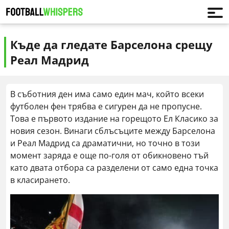
Къде да гледате Барселона срещу
Реал Мадрид
В съботния ден има само един мач, който всеки
футболен фен трябва е сигурен да не пропусне.
Това е първото издание на горещото Ел Класико за
новия сезон. Винаги сблъсъците между Барселона
и Реал Мадрид са драматични, но точно в този
момент заряда е още по-голя от обикновено тъй
като двата отбора са разделени от само една точка
в класирането.