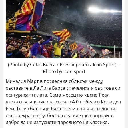
(Photo by Colas Buera / Pressinphoto / Icon Sport) –
Photo by Icon sport
Миналия Март в последния сблъсък между
съставите в Ла Лига Барса спечелиха и със това си
осигуриха титлата. Само месец по-късно Реал
взеха отмъщение със своята 4-0 победа в Копа дел
Рей. Тези сблъсъци бяха зрелищни и изпълнени
със прекрасен футбол затова вие ще направите
добре да не изпуснете поредното Ел Класико.