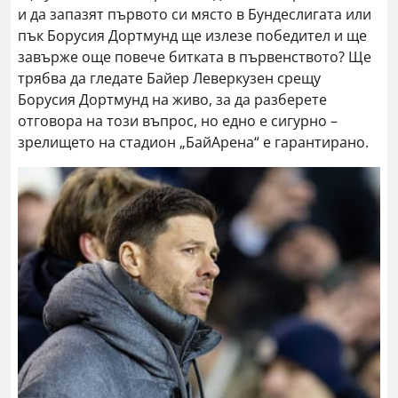
и да запазят първото си място в Бундеслигата или
пък Борусия Дортмунд ще излезе победител и ще
завърже още повече битката в първенството? Ще
трябва да гледате Байер Леверкузен срещу
Борусия Дортмунд на живо, за да разберете
отговора на този въпрос, но едно е сигурно –
зрелището на стадион „БайАрена“ е гарантирано.