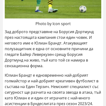
Photo by Icon sport
Зад доброто представяне на Борусия Дортмунд
през настоящата кампания стои един човек. И
неговото име е Юлиан Брандт. Атакуващият
полузащитник е една от основните причини да
гледате Байер Леверкузен срещу Борусия
Дортмунд на живо, тъй като той се намира в
сензационна форма.
Юлиан Брандт е едновременно най-добрият
голмайстор и най-добрият креативен футболист в
състава на Един Терзич. Немският специалист със
сигурност ще разчита на своята звезда в атака, тъй
като Юлиан е и един от играчите с най-много
асистенции в Бундеслигата през сезон 2023/24.