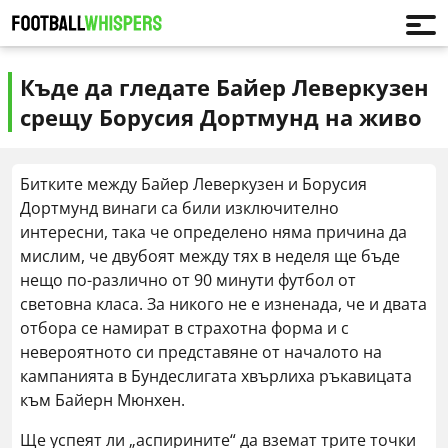
Къде да гледате Байер Леверкузен
срещу Борусия Дортмунд на живо
Битките между Байер Леверкузен и Борусия
Дортмунд винаги са били изключително
интересни, така че определено няма причина да
мислим, че двубоят между тях в неделя ще бъде
нещо по-различно от 90 минути футбол от
световна класа. За никого не е изненада, че и двата
отбора се намират в страхотна форма и с
невероятното си представяне от началото на
кампанията в Бундеслигата хвърлиха ръкавицата
към Байерн Мюнхен.
Ще успеят ли „аспирините“ да вземат трите точки