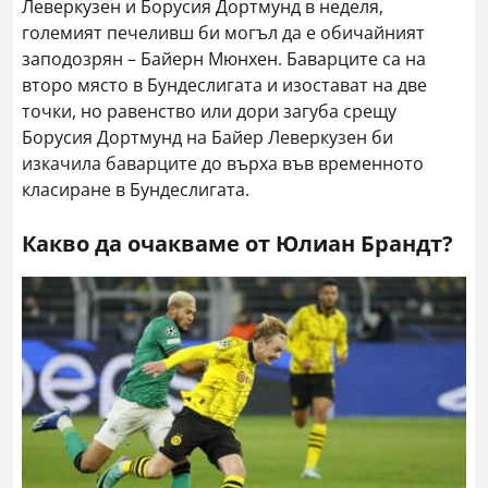
Леверкузен и Борусия Дортмунд в неделя,
големият печеливш би могъл да е обичайният
заподозрян – Байерн Мюнхен. Баварците са на
второ място в Бундеслигата и изостават на две
точки, но равенство или дори загуба срещу
Борусия Дортмунд на Байер Леверкузен би
изкачила баварците до върха във временното
класиране в Бундеслигата.
Какво да очакваме от Юлиан Брандт?