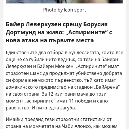
Photo by Icon sport
Байер Леверкузен срещу Борусия
Дортмунд на живо: „Аспирините“ с
нова атака на първите места
Единствените два отбора в Бундеслигата, които все
още не са губили нито веднъж, са тези на Байерн
Леверкузен и Байерн Мюнхен. „Аспирините“ имат
страхотен шанс да продължат убийствено добрата
си форма в немското първенство, тъй като имат
домакинското предимство на стадион „БайАрена“
на своя страна. За 12 изиграни мача до този
момент „аспирините“ имат 11 победи и едно
равенство. И нито една загуба.
Имайки предвид тези страхотни статистики от
страна на момчетата на Чаби Алонсо, как можем