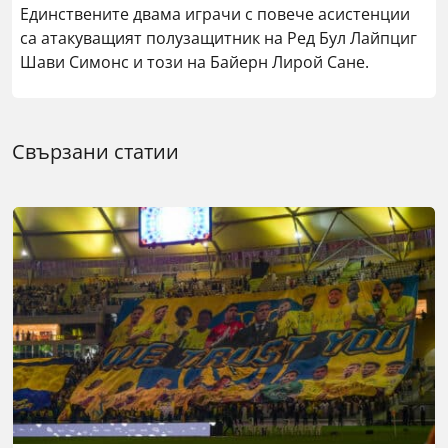
Единствените двама играчи с повече асистенции
са атакуващият полузащитник на Ред Бул Лайпциг
Шави Симонс и този на Байерн Лирой Сане.
Свързани статии