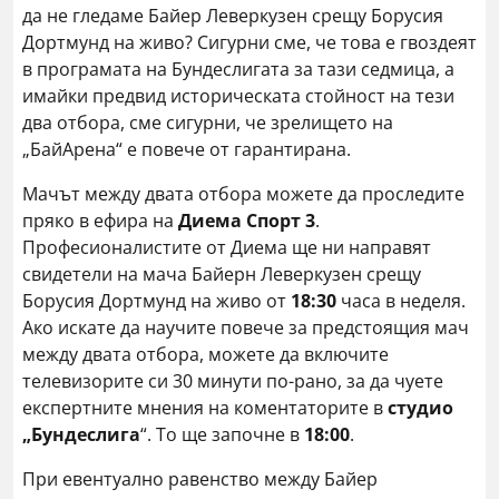
да не гледаме Байер Леверкузен срещу Борусия
Дортмунд на живо? Сигурни сме, че това е гвоздеят
в програмата на Бундеслигата за тази седмица, а
имайки предвид историческата стойност на тези
два отбора, сме сигурни, че зрелището на
„БайАрена“ е повече от гарантирана.
Мачът между двата отбора можете да проследите
пряко в ефира на
Диема Спорт 3
.
Професионалистите от Диема ще ни направят
свидетели на мача Байерн Леверкузен срещу
Борусия Дортмунд на живо от
18:30
часа в неделя.
Ако искате да научите повече за предстоящия мач
между двата отбора, можете да включите
телевизорите си 30 минути по-рано, за да чуете
експертните мнения на коментаторите в
студио
„Бундеслига
“. То ще започне в
18:00
.
При евентуално равенство между Байер