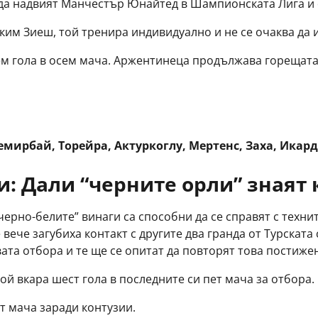
 да надвият Манчестър Юнайтед в Шампионската Лига и
ким Зиеш, той тренира индивидуално и не се очаква да 
сем гола в осем мача. Аржентинеца продължава горещат
емирбай, Торейра, Актуркоглу, Мертенс, Заха, Икар
 Дали “черните орли” знаят к
ерно-белите” винаги са способни да се справят с техни
вече загубиха контакт с другите два гранда от Турската
ата отбора и те ще се опитат да повторят това постиже
ой вкара шест гола в последните си пет мача за отбора.
ат мача заради контузии.