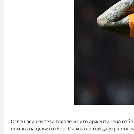
Освен всички тези голове, които аржентинеца отбел
помага на целия отбор. Очаква се той да играе клю