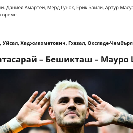
 Даниел Амартей, Мерд Гунок, Ерик Байли, Артур Масуа
а време.
в, Уйсал, Хаджиахметович, Гхезал, Оксладе-Чембърл
атасарай – Бешикташ – Мауро