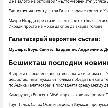
В началото на октомври “жълто-червените” успяха
Единственият контузен за Галатасарай е крилото Ха
Мауро Икарди през този сезон вече е отбелязал о
Икради просто не може да спре да вкарва голове.
Галатасарай вероят
ен
състав:
Муслера, Боуе, Санчес, Бардакчи, Анджелино, Д
Бешикташ последни новини:
Въпреки не особено впечатляващата си форма на “ч
Бешикташ имат нужда от голяма победа тъй като те 
победиха Галатасарай в последната срещу между дв
Камерунеца Винсент Абубакар е в отлична форма. Т
Тауп Талха, Салих Окан и Емрекан Узумхан пропуск