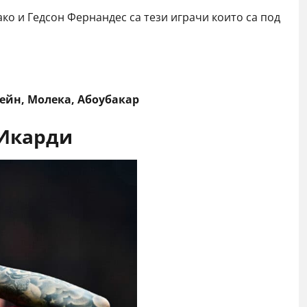
ко и Гедсон Фернандес са тези играчи които са под
ейн, Молека, Абоубакар
 Икарди