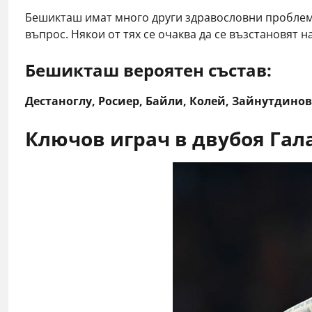
Бешикташ имат много други здравословни проблеми.
въпрос. Някои от тях се очаква да се възстановят н
​Бешикташ вероятeн състав:
Дестаноглу, Росиер, Байли, Колей, Зайнутдино
Ключов играч в двубоя Гал