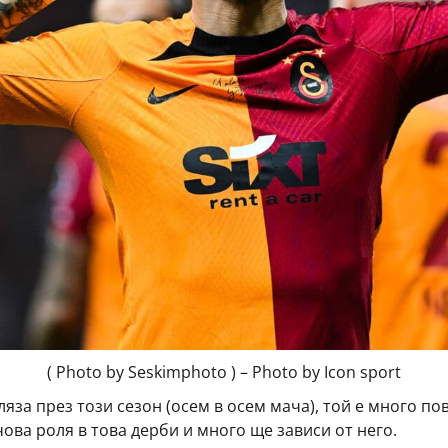
( Photo by Seskimphoto ) – Photo by Icon sport
яза през този сезон (осем в осем мача), той е много по
чова роля в това дерби и много ще зависи от него.