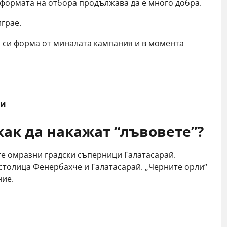
 формата на отбора продължава да е много добра.
играе.
а си форма от миналата кампания и в момента
ди
ак да накажат “лъвовете”?
те омразни градски съперници Галатасарай.
 столица Фенербахче и Галатасарай. „Черните орли“
ние.