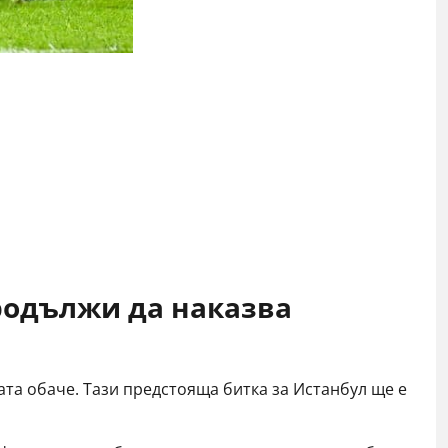
родължи да наказва
ата обаче. Тази предстояща битка за Истанбул ще е