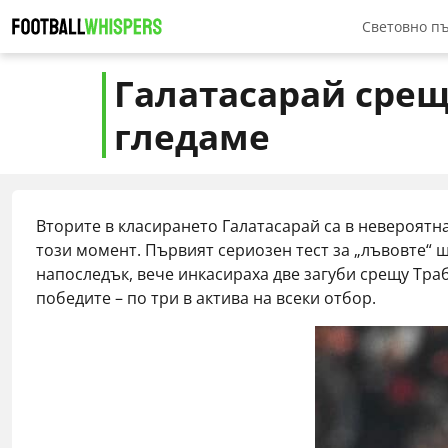
Световно п
Топ букме
Галатасарай срещ
Как да зал
гледаме
Топ Бонуси
Топ 5 фав
Вторите в класирането Галатасарай са в невероятн
Класиране
този момент. Първият сериозен тест за „лъвовте“ 
напоследък, вече инкасираха две загуби срещу Тра
победите – по три в актива на всеки отбор.