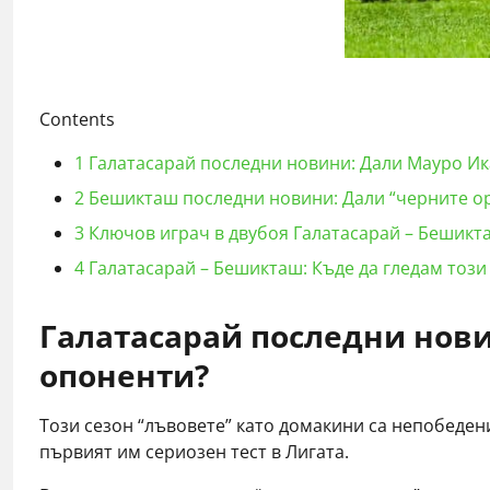
Contents
1
Галатасарай последни новини: Дали Мауро Ик
2
Бешикташ последни новини: Дали “черните орл
3
Ключов играч в двубоя Галатасарай – Бешикт
4
Галатасарай – Бешикташ: Къде да гледам този
Галатасарай последни нов
опоненти
?
Този сезон “лъвовете” като домакини са непобедени
първият им сериозен тест в Лигата.