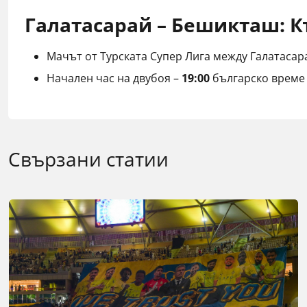
Галатасарай – Бешикташ: К
Мачът от Турската Супер Лига между Галатаса
Начален час на двубоя –
19:00
българско време
Свързани статии