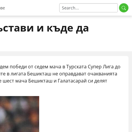
ове
нус код
стави и къде да
ия
нус код
 промо код
артньорски код
дем победи от седем мача в Турската Супер Лига до
омо код
ите в лигата Бешикташ не оправдават очакванията
омо код
е шест мача Бешикташ и Галатасарай си делят
мо код