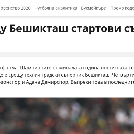
ървенство 2026
Футболна аналитика
Букмейкъри
Промо код
йкъри за СП 2026
Топ заплати на футболисти
Cайтове за залози
Elitbet бо
у Бешикташ стартови съ
агаме на СП 2026
Топ стадионите в България
Най-добрите приложен
Winbet бо
 за СП 2026
Най-добрите голмайстори
Palms Bet
орити за шампион
Sesame п
а форма. Шампионите от миналата година постигнаха се
 и прогнози групи
Mr Bit пр
ще е срещу техния градски съперник Бешикташ. Четвърт
Betano пр
бзонспор и Адана Демирспор. Въпреки това в последнит
Efbet про