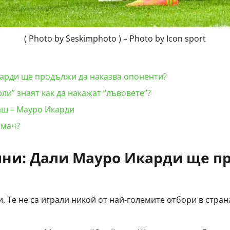
( Photo by Seskimphoto ) – Photo by Icon sport
арди ще продължи да наказва опоненти?
и” знаят как да накажат “лъвовете”?
аш – Мауро Икарди
 мач?
ини:
Дали
Мауро Икарди
ще п
. Те не са играли никой от най-големите отбори в стран