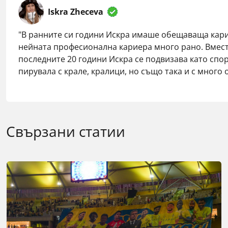
Iskra Zheceva
"В ранните си години Искра имаше обещаваща карие
нейната професионална кариера много рано. Вместо
последните 20 години Искра се подвизава като спорт
пирувала с крале, кралици, но също така и с много
Свързани статии