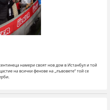
жентинеца намери своят нов дом в Истанбул и той
щастие на всички фенове на „лъвовете“ той се
ерби.