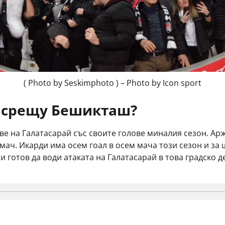
( Photo by Seskimphoto ) – Photo by Icon sport
 срещу Бешикташ?
е на Галатасарай със своите голове миналия сезон. Ар
мач. Икарди има осем гоал в осем мача този сезон и за 
готов да води атаката на Галатасарай в това градско д