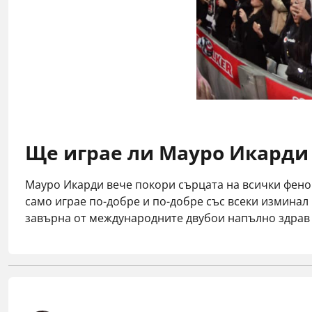
Ще играе ли Мауро Икарди
Мауро Икарди вече покори сърцата на всички фенов
само играе по-добре и по-добре със всеки изминал 
завърна от международните двубои напълно здрав и 