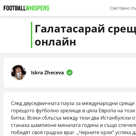
Световно п
Топ букме
Галатасарай срещ
Как да зал
онлайн
Топ Бонуси
Топ 5 фав
Класиране
Iskra Zheceva
След двуседмичната пауза за международни срещи Т
горещото футболно зрелище в цяла Европа на този 
битка. Всеки сблъсък между тези два Истанбулски 
станаха шампиони миналата година и също спечелих
победят своя градски враг. „Черните орли“ успяха 