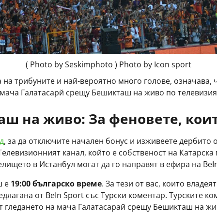
( Photo by Seskimphoto ) Photo by Icon sport
 на трибуните и най-вероятно много голове, означава, 
е мача Галатасарй срещу Бешикташ на живо по телевизия
аш на живо
:
За феновете, коит
д
, за да отключите начален бонус и изживеете дербито
 Телевизионният канал, който е собственост на Катарска
релището в Истанбул могат да го направят в ефира на BeI
ш е
19:00 българско време
. За тези от вас, които владея
лагана от BeIn Sport със Турски коментар. Турските ко
т гледането на мача Галатасарай срещу Бешикташ на ж