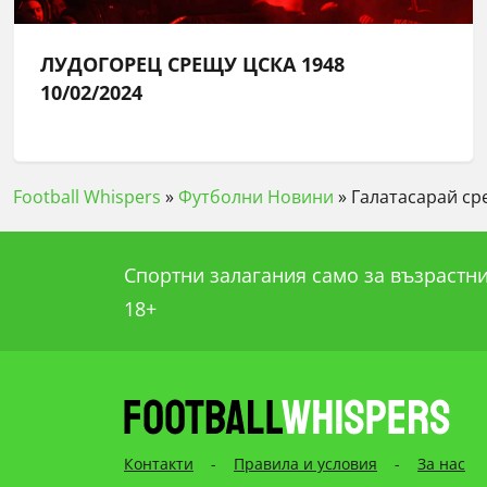
ЛУДОГОРЕЦ СРЕЩУ ЦСКА 1948
10/02/2024
Football Whispers
»
Футболни Новини
»
Галатасарай ср
Спортни залагания само за възрастни
18+
Контакти
-
Правила и условия
-
За нас