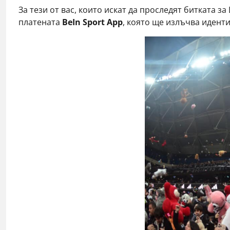
За тези от вас, които искат да проследят битката з
платената
B
eIn Sport App
, която ще излъчва идент