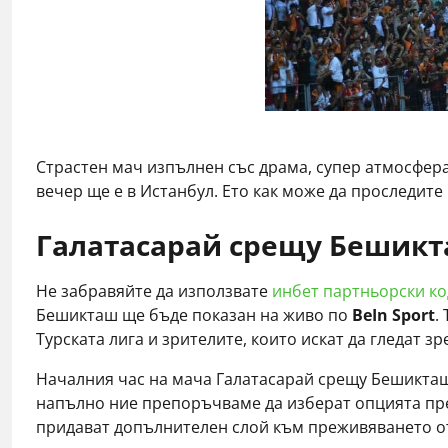
Страстен мач изпълнен със драма, супер атмосфера
вечер ще е в Истанбул. Ето как може да проследит
Галатасарай срещу Бешикт
Не забравяйте да използвате
инбет партньорски ко
Бешикташ ще бъде показан на живо по
BeIn Sport
.
Турската лига и зрителите, които искат да гледат з
Началния час на мача Галатасарай срещу Бешикта
напълно ние препоръчваме да изберат опцията пред
придават допълнителен слой към преживяването о