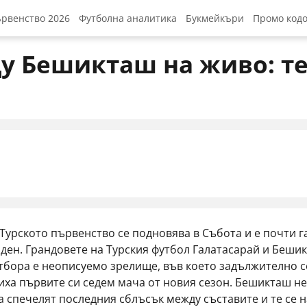
ървенство 2026
Футболна аналитика
Букмейкъри
Промо код
йкъри за СП 2026
Топ заплати на футболисти
Cайтове за залози
Elitbet бо
у Бешикташ на живо: т
агаме на СП 2026
Топ стадионите в България
Най-добрите приложен
Winbet бо
 за СП 2026
Най-добрите голмайстори
Palms Bet
орити за шампион
Sesame п
 и прогнози групи
Mr Bit пр
Betano пр
Efbet про
урското първенство се подновява в Събота и е почти га
ден. Грандовете на Турския футбол Галатасарай и Бешик
отбора е неописуемо зрелище, във което задължително 
а първите си седем мача от новия сезон. Бешикташ не с
да спечелят последния сблъсък между съставите и те се 