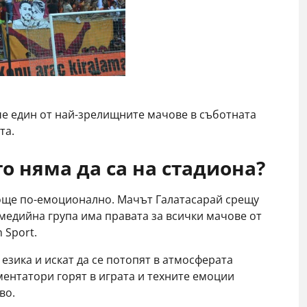
че един от най-зрелищните мачове в съботната
та.
о няма да са на стадиона
?
 още по-емоционално. Мачът Галатасарай срещу
 медийна група има правата за всички мачове от
n Sport.
т езика и искат да се потопят в атмосферата
ментатори горят в играта и техните емоции
иво.