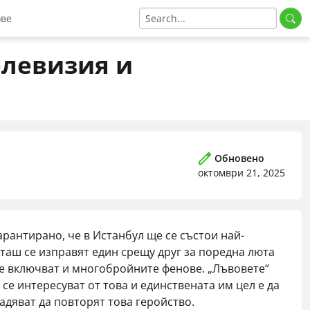
ове
нус код
елевизия и
ия
нус код
 промо код
артньорски код
омо код
Обновено
октомври 21, 2025
омо код
мо код
рантирано, че в Истанбул ще се състои най-
таш се изправят един срещу друг за поредна люта
се включват и многобройните фенове. „Лъвовете“
е интересуват от това и единствената им цел е да
надяват да повторят това геройство.