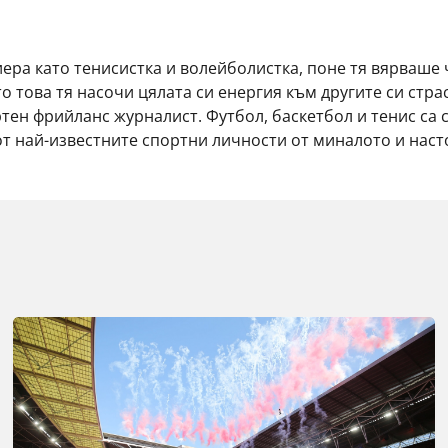
ра като тенисистка и волейболистка, поне тя вярваше 
 това тя насочи цялата си енергия към другите си стра
ен фрийланс журналист. Футбол, баскетбол и тенис са сп
 от най-известните спортни личности от миналото и наст